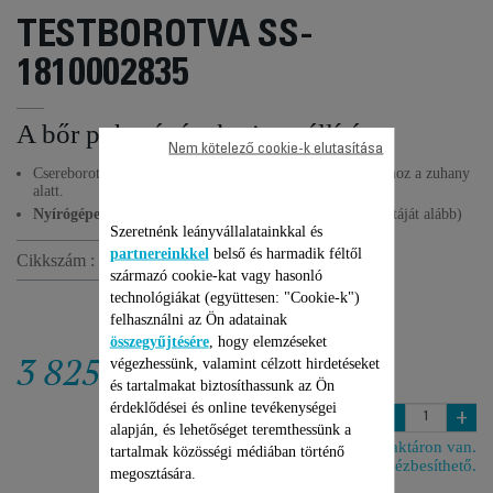
TESTBOROTVA SS-
1810002835
A bőr puhaságának visszaállítása
Nem kötelező cookie-k elutasítása
Csereborotva testének minden területének borotválkozásához a zuhany
alatt.
Nyírógépekhez
tervezve (lásd a kompatibilis eszközök listáját alább)
Szeretnénk leányvállalatainkkal és
partnereinkkel
belső és harmadik féltől
Cikkszám :
SS-1810002835
származó cookie-kat vagy hasonló
technológiákat (együttesen: "Cookie-k")
felhasználni az Ön adatainak
összegyűjtésére
, hogy elemzéseket
3 825 Ft
végezhessünk, valamint célzott hirdetéseket
és tartalmakat biztosíthassunk az Ön
érdeklődései és online tevékenységei
-
+
alapján, és lehetőséget teremthessünk a
Raktáron van.
tartalmak közösségi médiában történő
6 napon belül kézbesíthető.
megosztására.