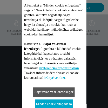
A fentieket a "Minden cookie elfogadása"
Kosárba
vagy a "Nem kötelező cookie-k elutasítása"
gombra kattintva fogadhatja vagy
utasíthatja el. Kérjük, vegye figyelembe,
hogy ha elutasítja a cookie-kat, csak a
weboldal hatékony működéséhez szükséges
ADATVÉDELEM
BIZTONSÁGOS
SZÁLLÍTÁSI
ÉRTÉKESÍTÉS
FIZETÉS
FELTÉTELEK
FELTÉTELEI
cookie-kat használjuk.
Kattintson a
"Saját választási
lehetőségek"
gombra a különböző cookie-
kategóriákkal kapcsolatos további
FOGYASZTÓI
információkért és a részletes választási
lehetőségekért. Bármikor módosíthatja
választását
preferenciaközpontunkban
.
szolgáltatások
További információért olvassa el cookie-
kra vonatkozó
irányelveinket
.
GARANCIA
Saját választási lehetőségek
JAVÍTÁS
Minden cookie elfogadása
FELHASZNÁLÓI ÚTMUTATÓ