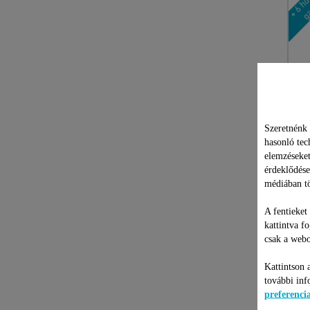
Szeretnénk 
hasonló tec
elemzéseket
érdeklődése
médiában tö
A fentieket
kattintva f
csak a webo
Kattintson 
további inf
preferenc