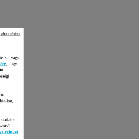
 elutasítása
ie-kat vagy
sére
, hogy
Ön
össégi
bra
kie-kat,
pcsolatos
sztását
yelveinket
.