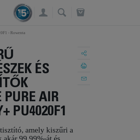
×
0F1 - Rowenta
RŰ
SZEK ÉS
ÍTŐK
 PURE AIR
+ PU4020F1
isztító, amely kiszűri a
 akár 99,99%-át,és