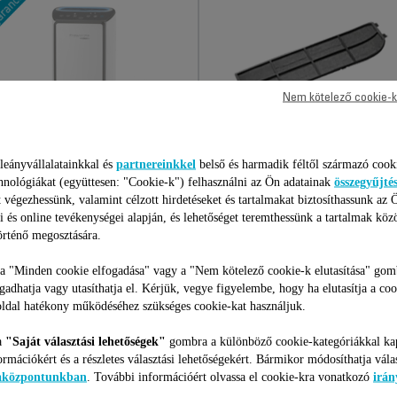
Nem kötelező cookie-k
ROWENTA
ELŐSZŰRŐ: RS-
leányvállalatainkkal és
partnereinkkel
belső és harmadik féltől származó cook
LÉGTISZTÍTÓ JAVÍTÁSI
PU000008
hnológiákat (együttesen: "Cookie-k") felhasználni az Ön adatainak
összegyűjté
CSOMAG
 végezhessünk, valamint célzott hirdetéseket és tartalmakat biztosíthassunk az 
Első szűrési szint
i és online tevékenységei alapján, és lehetőséget teremthessünk a tartalmak köz
Árajánlat, meglepetések nélkül
Raktáron van.
és 6 hónapos kiterjesztett
rténő megosztására.
garancia!
22 990 Ft
2 120 Ft
 a "Minden cookie elfogadása" vagy a "Nem kötelező cookie-k elutasítása" gom
ogadhatja vagy utasíthatja el. Kérjük, vegye figyelembe, hogy ha elutasítja a coo
ldal hatékony működéséhez szükséges cookie-kat használjuk.
Kosárba
Kosárba
a
"Saját választási lehetőségek"
gombra a különböző cookie-kategóriákkal ka
ormációkért és a részletes választási lehetőségekért. Bármikor módosíthatja vála
iaközpontunkban
. További információért olvassa el cookie-kra vonatkozó
irán