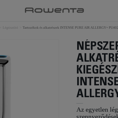
>
Légtisztító
>
Tartozékok és alkatrészek INTENSE PURE AIR ALLERGY+ PU402
NÉPSZE
ALKATRÉ
KIEGÉSZ
INTENSE
ALLERGY
Az egyetlen légt
szennyeződések