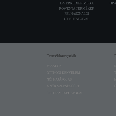
ISMERKEDJEN MEG A
HIV
ROWENTA TERMÉKEK
FELHASZNÁLÓI
ÚTMUTATÓIVAL
Termékkategóriák
VASALÓK
OTTHONI KÉNYELEM
NŐI HAJÁPOLÁS
A NŐK SZÉPSÉGÉÉRT
FÉRFI SZÉPSÉGÁPOLÁS