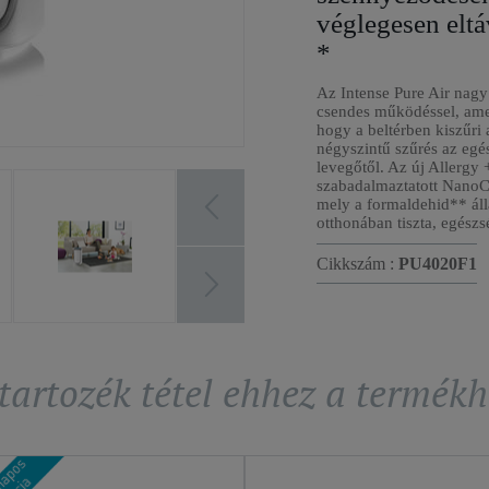
véglegesen eltá
*
Az Intense Pure Air nagy
csendes működéssel, amel
hogy a beltérben kiszűri
négyszintű szűrés az egé
levegőtől. Az új Allergy 
szabadalmaztatott NanoC
mely a formaldehid** állan
otthonában tiszta, egészs
Cikkszám :
PU4020F1
 tartozék tétel ehhez a termékh