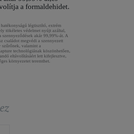
volítja a formaldehidet.
 hatékonyságú légtisztító, extrém
y tökéletes védelmet nyújt azáltal,
 a szennyeződések akár 99,99%-át. A
sz családot megvédi a szennyezett
+ szűrőnek, valamint a
apture technológiának köszönhetően,
dó eltávolításáért lett kifejlesztve,
éges környezetet teremthet.
ez