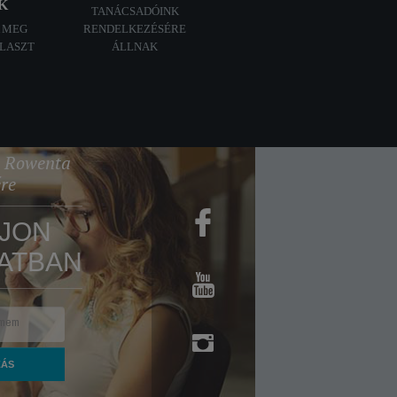
K
TANÁCSADÓINK
A MEG
RENDELKEZÉSÉRE
ÁLASZT
ÁLLNAK
 a Rowenta
ére
JON
ATBAN