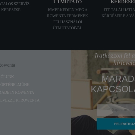
ÚTMUTATÓ
KÉRDÉSE
ATALOS SZERVÍZ
KERESÉSE
ISMERKEDJEN MEG A
ITT TALÁLHATJ
ROWENTA TERMÉKEK
KÉRDÉSEIRE A V
FELHASZNÁLÓI
ÚTMUTATÓIVAL
Iratkozzon fel
hírlevel
Rowenta
Enjoy
MARAD
RÓLUNK
TÖRTÉNELMÜNK
KAPCSOL
MADE IN ROWENTA
ÉLVEZZE KI ROWENTA