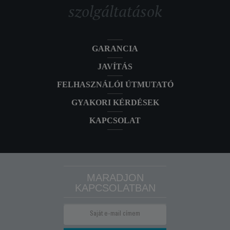
RO6899EA
szolgáltatások
RO6899EA
X-TREM POWER RO6834EA
RO6834EA
fekete/narancs
GARANCIA
JAVÍTÁS
FELHASZNÁLÓI ÚTMUTATÓ
GYAKORI KÉRDÉSEK
KAPCSOLAT
MARADJON
KAPCSOLATBAN