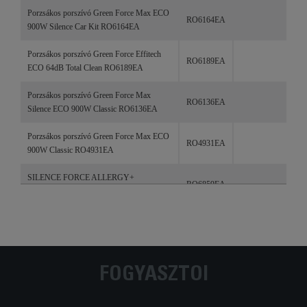
Porzsákos porszívó Green Force Max ECO
RO6164EA
900W Silence Car Kit RO6164EA
Porzsákos porszívó Green Force Effitech
RO6189EA
ECO 64dB Total Clean RO6189EA
Porzsákos porszívó Green Force Max
RO6136EA
Silence ECO 900W Classic RO6136EA
Porzsákos porszívó Green Force Max ECO
RO4931EA
900W Classic RO4931EA
SILENCE FORCE ALLERGY+
RO6859EA
PARQUET RO6859EA fekete-piros
SILENCE FORCE ALLERGY ANIMAL
RO6881EA
KIT RO6881EA fekete
SILENCE FORCE ALLERGY+
RO7740EA
FOGYASZTÓI
RO7740EA szürke-kék
SILENCE FORCE Allergy+ Total Clean