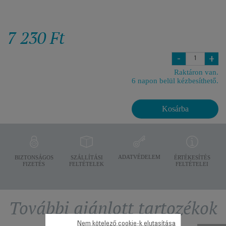
7 230 Ft
-
+
Raktáron van.
6 napon belül kézbesíthető.
Kosárba
ADATVÉDELEM
BIZTONSÁGOS
SZÁLLÍTÁSI
ÉRTÉKESÍTÉS
FIZETÉS
FELTÉTELEK
FELTÉTELEI
További ajánlott tartozékok
Nem kötelező cookie-k elutasítása