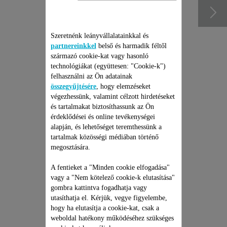
Szeretnénk leányvállalatainkkal és
partnereinkkel
belső és harmadik féltől
származó cookie-kat vagy hasonló
technológiákat (együttesen: "Cookie-k")
felhasználni az Ön adatainak
összegyűjtésére
, hogy elemzéseket
végezhessünk, valamint célzott hirdetéseket
és tartalmakat biztosíthassunk az Ön
érdeklődései és online tevékenységei
ROWENTA ZSÁKOS, ÉS
alapján, és lehetőséget teremthessünk a
ZSÁKNÉLKÜLI
tartalmak közösségi médiában történő
PORSZÍVÓ JAVÍTÁSI
megosztására.
CSOMAG
Árajánlat, meglepetések nélkül
és 6 hónapos kiterjesztett
garancia!
A fentieket a "Minden cookie elfogadása"
vagy a "Nem kötelező cookie-k elutasítása"
19 990 Ft
gombra kattintva fogadhatja vagy
utasíthatja el. Kérjük, vegye figyelembe,
Kosárba
hogy ha elutasítja a cookie-kat, csak a
weboldal hatékony működéséhez szükséges