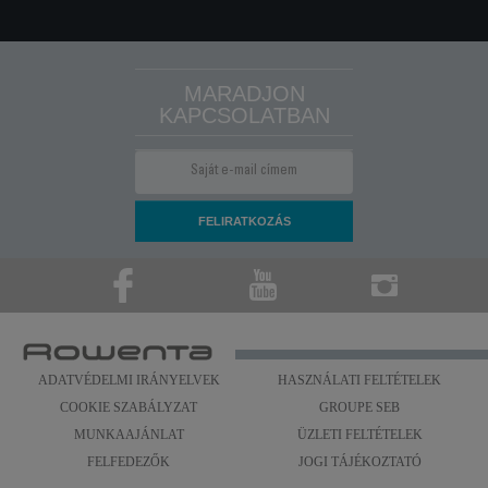
MARADJON
KAPCSOLATBAN
ADATVÉDELMI IRÁNYELVEK
HASZNÁLATI FELTÉTELEK
COOKIE SZABÁLYZAT
GROUPE SEB
MUNKAAJÁNLAT
ÜZLETI FELTÉTELEK
FELFEDEZŐK
JOGI TÁJÉKOZTATÓ