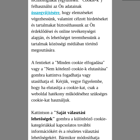
technológiákat (együttesen: "Cookie-k")
felhasználni az Ön adatainak
összegyűjtésére
, hogy elemzéseket
végezhessünk, valamint célzott hirdetéseket
és tartalmakat biztosíthassunk az Ön
érdeklődései és online tevékenységei
alapján, és lehetőséget teremthessünk a
tartalmak közösségi médiában történő
megosztására.
ROWENTA ÁLLÓ
A fentieket a "Minden cookie elfogadása"
PORSZÍVÓ JAVÍTÁSI
vagy a "Nem kötelező cookie-k elutasítása"
CSOMAG
gombra kattintva fogadhatja vagy
Árajánlat, meglepetések nélkül
utasíthatja el. Kérjük, vegye figyelembe,
és 6 hónapos kiterjesztett
garancia!
hogy ha elutasítja a cookie-kat, csak a
weboldal hatékony működéséhez szükséges
35 990 Ft
cookie-kat használjuk.
Kosárba
Kattintson a
"Saját választási
lehetőségek"
gombra a különböző cookie-
kategóriákkal kapcsolatos további
információkért és a részletes választási
lehetőségekért. Bármikor módosíthatja