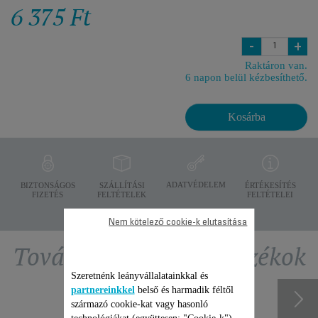
6 375 Ft
-
+
Raktáron van.
6 napon belül kézbesíthető.
Kosárba
ADATVÉDELEM
BIZTONSÁGOS
SZÁLLÍTÁSI
ÉRTÉKESÍTÉS
FIZETÉS
FELTÉTELEK
FELTÉTELEI
Nem kötelező cookie-k elutasítása
További ajánlott tartozékok
Szeretnénk leányvállalatainkkal és
partnereinkkel
belső és harmadik féltől
származó cookie-kat vagy hasonló