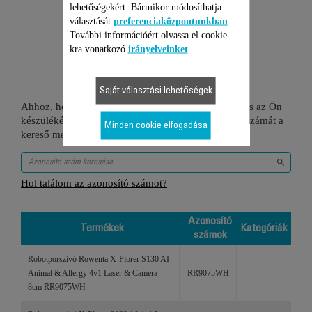
lehetőségekért. Bármikor módosíthatja
választását
preferenciaközpontunkban
.
További információért olvassa el cookie-
kra vonatkozó
irányelveinket
.
2 Termékekhez
Saját választási lehetőségek
Ahhoz, hogy ellenőrizze, hogy ez a tétel kompatibilis az Ön
készülékével, kérjük gépelje be a termék azonosító számát a
Minden cookie elfogadása
kereső mezőbe vagy ellenőrizze a lenti táblázatot.
Hol találom az azonosító számot?
Azonosító
Termékek
Kategóriák
számok
Termékek
Azonosító
Kategóriák
Robotporszívó Rowenta X-Plorer S130 AI
számok
Animal & Allergy 4v1 Laser & Camera
RR9075WH
8cm RR9075WH