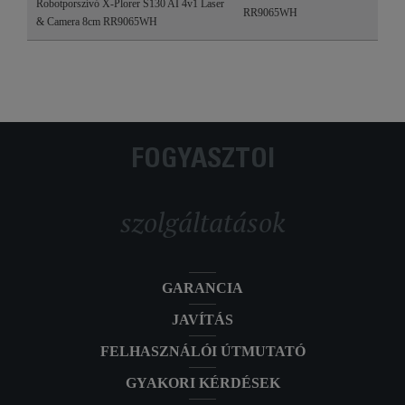
Robotporszívó X-Plorer S130 AI 4v1 Laser
RR9065WH
& Camera 8cm RR9065WH
FOGYASZTÓI
szolgáltatások
GARANCIA
JAVÍTÁS
FELHASZNÁLÓI ÚTMUTATÓ
GYAKORI KÉRDÉSEK