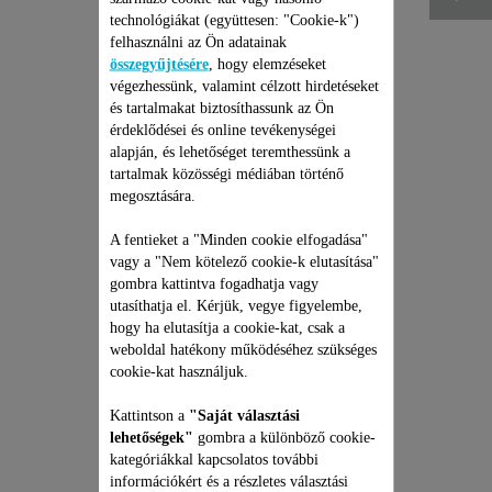
technológiákat (együttesen: "Cookie-k")
felhasználni az Ön adatainak
összegyűjtésére
, hogy elemzéseket
végezhessünk, valamint célzott hirdetéseket
és tartalmakat biztosíthassunk az Ön
érdeklődései és online tevékenységei
alapján, és lehetőséget teremthessünk a
tartalmak közösségi médiában történő
megosztására.
ROWENTA
ROBOTPORSZÍVÓ
A fentieket a "Minden cookie elfogadása"
JAVÍTÁSI CSOMAG
vagy a "Nem kötelező cookie-k elutasítása"
gombra kattintva fogadhatja vagy
Árajánlat, meglepetések nélkül
és 6 hónapos kiterjesztett
utasíthatja el. Kérjük, vegye figyelembe,
garancia!
hogy ha elutasítja a cookie-kat, csak a
53 990 Ft
weboldal hatékony működéséhez szükséges
cookie-kat használjuk.
Kosárba
Kattintson a
"Saját választási
lehetőségek"
gombra a különböző cookie-
kategóriákkal kapcsolatos további
információkért és a részletes választási