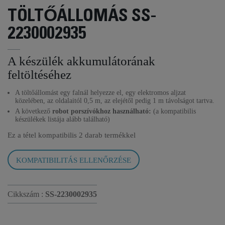
TÖLTŐÁLLOMÁS SS-
2230002935
A készülék akkumulátorának
feltöltéséhez
A töltőállomást egy falnál helyezze el, egy elektromos aljzat
közelében, az oldalaitól 0,5 m, az elejétől pedig 1 m távolságot tartva.
A következő
robot porszívókhoz használható:
(a kompatibilis
készülékek listája alább található)
Ez a tétel kompatibilis
2 darab termékkel
KOMPATIBILITÁS ELLENŐRZÉSE
Cikkszám :
SS-2230002935