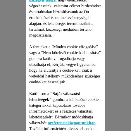
összegyűjtésére
, hogy elemzéseket
végezhessünk, valamint célzott hirdetéseket
és tartalmakat biztosíthassunk az Ön
érdeklődései és online tevékenységei
alapján, és lehetőséget teremthessünk a
tartalmak közösségi médiában történő
megosztására.
ROWENTA ZSÁKOS, ÉS
A fentieket a "Minden cookie elfogadása"
vagy a "Nem kötelező cookie-k elutasítása"
ZSÁKNÉLKÜLI
gombra kattintva fogadhatja vagy
PORSZÍVÓ JAVÍTÁSI
utasíthatja el. Kérjük, vegye figyelembe,
CSOMAG
Árajánlat, meglepetések nélkül
hogy ha elutasítja a cookie-kat, csak a
és 6 hónapos kiterjesztett
garancia!
weboldal hatékony működéséhez szükséges
cookie-kat használjuk.
19 990 Ft
Kattintson a
"Saját választási
Kosárba
lehetőségek"
gombra a különböző cookie-
kategóriákkal kapcsolatos további
információkért és a részletes választási
lehetőségekért. Bármikor módosíthatja
választását
preferenciaközpontunkban
.
További információért olvassa el cookie-