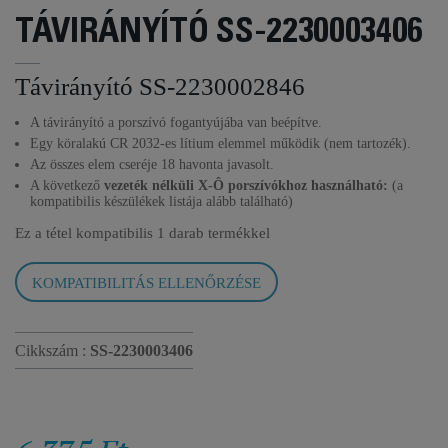
TÁVIRÁNYÍTÓ SS-2230003406
Távirányító SS-2230002846
A távirányító a porszívó fogantyújába van beépítve.
Egy köralakú CR 2032-es lítium elemmel működik (nem tartozék).
Az összes elem cseréje 18 havonta javasolt.
A következő
vezeték nélküli X-Ô porszívókhoz használható:
(a
kompatibilis készülékek listája alább található)
Ez a tétel kompatibilis
1 darab termékkel
KOMPATIBILITÁS ELLENŐRZÉSE
Cikkszám :
SS-2230003406