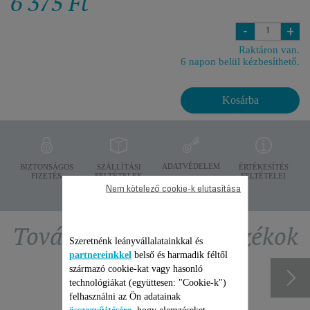
6 375 Ft
-
+
Raktáron van.
6 napon belül kézbesíthető.
Kosárba
ADATVÉDELEM
BIZTONSÁGOS
SZÁLLÍTÁSI
ÉRTÉKESÍTÉS
FIZETÉS
FELTÉTELEK
FELTÉTELEI
Nem kötelező cookie-k elutasítása
További ajánlott tartozékok
Szeretnénk leányvállalatainkkal és
partnereinkkel
belső és harmadik féltől
származó cookie-kat vagy hasonló
technológiákat (együttesen: "Cookie-k")
felhasználni az Ön adatainak