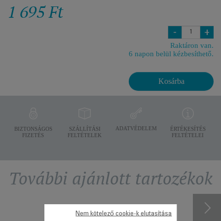
1 695 Ft
-
+
Raktáron van.
6 napon belül kézbesíthető.
Kosárba
ADATVÉDELEM
BIZTONSÁGOS
SZÁLLÍTÁSI
ÉRTÉKESÍTÉS
FIZETÉS
FELTÉTELEK
FELTÉTELEI
További ajánlott tartozékok
Nem kötelező cookie-k elutasítása