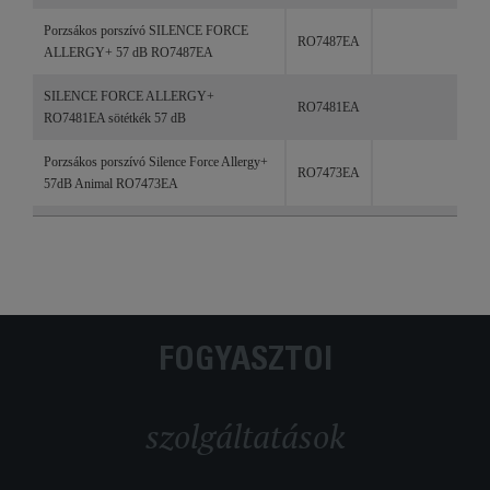
Porzsákos porszívó SILENCE FORCE
RO7487EA
ALLERGY+ 57 dB RO7487EA
SILENCE FORCE ALLERGY+
RO7481EA
RO7481EA sötétkék 57 dB
Porzsákos porszívó Silence Force Allergy+
RO7473EA
57dB Animal RO7473EA
SILENCE FORCE ALLERGY+
RO7481EA
RO7481EA sötétkék 58 db
SILENCE FORCE ALLERGY+
RO7473EA
RO7473EA piros 58 db
FOGYASZTÓI
SILENCE FORCE ALLERGY+
RO7487EA
RO7487EA fehér és szürke 58 dB
szolgáltatások
SILENCE FORCE 5★ RO6487EA
RO6487EA
SILENCE FORCE EXTREME 5★
RO7485EA