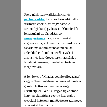
Szeretnénk leányvállalatainkkal és
partnereinkkel
belső és harmadik féltől
származó cookie-kat vagy hasonló
technológiákat (együttesen: "Cookie-k")
felhasználni az Ön adatainak
összegyűjtésére
, hogy elemzéseket
ROWENTA ZSÁKOS, ÉS
végezhessünk, valamint célzott hirdetéseket
és tartalmakat biztosíthassunk az Ön
ZSÁKNÉLKÜLI
érdeklődései és online tevékenységei
PORSZÍVÓ JAVÍTÁSI
alapján, és lehetőséget teremthessünk a
CSOMAG
Árajánlat, meglepetések nélkül
tartalmak közösségi médiában történő
és 6 hónapos kiterjesztett
garancia!
megosztására.
19 990 Ft
A fentieket a "Minden cookie elfogadása"
vagy a "Nem kötelező cookie-k elutasítása"
Kosárba
gombra kattintva fogadhatja vagy
utasíthatja el. Kérjük, vegye figyelembe,
hogy ha elutasítja a cookie-kat, csak a
weboldal hatékony működéséhez szükséges
cookie-kat használjuk.