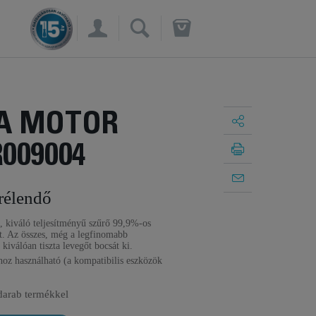
×
A MOTOR
009004
rélendő
, kiváló teljesítményű szűrő 99,9%-os
ít. Az összes, még a legfinomabb
s kiválóan tiszta levegőt bocsát ki.
oz használható (a kompatibilis eszközök
darab termékkel