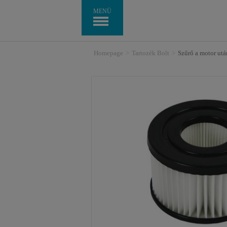
MENÜ
Homepage
>
Tartozék Bolt
>
Szűrő a motor ut