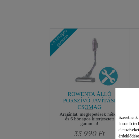
ROWENTA ÁLLÓ
PORSZÍVÓ JAVÍTÁSI
CSOMAG
Árajánlat, meglepetések nélkül
Szeretnénk 
és 6 hónapos kiterjesztett
garancia!
hasonló tec
elemzéseket
35 990 Ft
érdeklődése