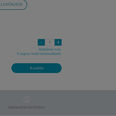
LLENŐRZÉSE
-
+
Raktáron van.
6 napon belül kézbesíthető.
Kosárba
ÉRTÉKESÍTÉS FELTÉTELEI