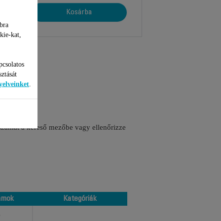
Kosárba
bra
kie-kat,
pcsolatos
sztását
yelveinket
.
 számát a kereső mezőbe vagy ellenőrizze
ámok
Kategóriák
ámok
Kategóriák
O