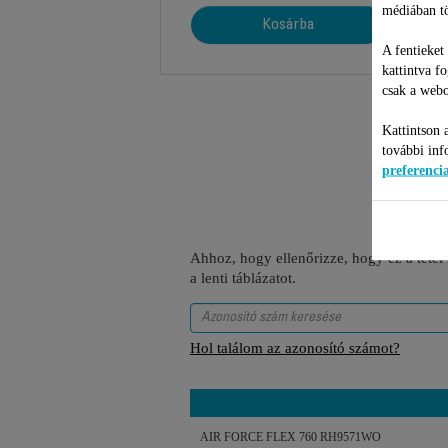
médiában tö
Kosárba
A fentieket
kattintva f
csak a webo
Kattintson 
további inf
preferenc
Ahhoz, hogy ellenőrizze, hogy ez a tétel
a lenti táblázatot.
Hol találom az azonosító számot?
AIR FORCE FLEX 760 RH9571WO