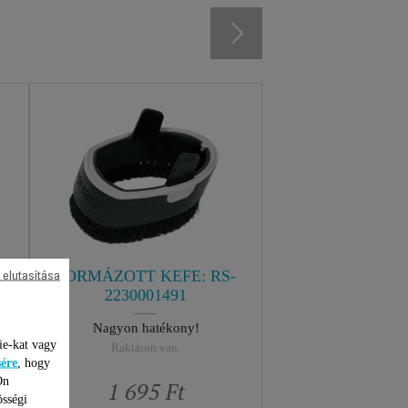
FORMÁZOTT KEFE: RS-
 elutasítása
2230001491
Nagyon hatékony!
ie-kat vagy
Raktáron van.
sére
, hogy
Ön
1 695 Ft
össégi