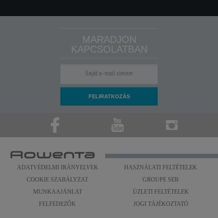
MARADJON
KAPCSOLATBAN
ADATVÉDELMI IRÁNYELVEK
HASZNÁLATI FELTÉTELEK
COOKIE SZABÁLYZAT
GROUPE SEB
MUNKAAJÁNLAT
ÜZLETI FELTÉTELEK
FELFEDEZŐK
JOGI TÁJÉKOZTATÓ