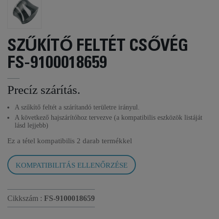
SZŰKÍTŐ FELTÉT CSŐVÉG
FS-9100018659
Precíz szárítás.
A szűkítő feltét a szárítandó területre irányul.
A következő hajszárítóhoz tervezve (a kompatibilis eszközök listáját
lásd lejjebb)
Ez a tétel kompatibilis
2 darab termékkel
KOMPATIBILITÁS ELLENŐRZÉSE
Cikkszám :
FS-9100018659