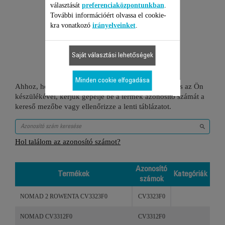
választását
preferenciaközpontunkban
.
További információért olvassa el cookie-
kra vonatkozó
irányelveinket
.
2 Termékekhez
Saját választási lehetőségek
Minden cookie elfogadása
Ahhoz, hogy ellenőrizze, hogy ez a tétel kompatibilis az Ön
készülékével, kérjük gépelje be a termék azonosító számát a
kereső mezőbe vagy ellenőrizze a lenti táblázatot.
Hol találom az azonosító számot?
Azonosító
Termékek
Kategóriák
számok
Termékek
Azonosító
Kategóriák
NOMAD 2 ROWENTA CV3323F0
CV3323F0
számok
NOMAD CV3312F0
CV3312F0