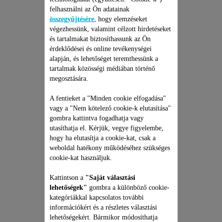
felhasználni az Ön adatainak
összegyűjtésére
, hogy elemzéseket
végezhessünk, valamint célzott hirdetéseket
és tartalmakat biztosíthassunk az Ön
érdeklődései és online tevékenységei
alapján, és lehetőséget teremthessünk a
tartalmak közösségi médiában történő
megosztására.
A fentieket a "Minden cookie elfogadása"
ROWENTA HAJSZÁRÍTÓ
vagy a "Nem kötelező cookie-k elutasítása"
JAVÍTÁSI CSOMAG
gombra kattintva fogadhatja vagy
utasíthatja el. Kérjük, vegye figyelembe,
Árajánlat, meglepetések nélkül
hogy ha elutasítja a cookie-kat, csak a
és 6 hónapos kiterjesztett
weboldal hatékony működéséhez szükséges
garancia!
cookie-kat használjuk.
13 390 Ft
Kattintson a
"Saját választási
lehetőségek"
gombra a különböző cookie-
Kosárba
kategóriákkal kapcsolatos további
információkért és a részletes választási
lehetőségekért. Bármikor módosíthatja