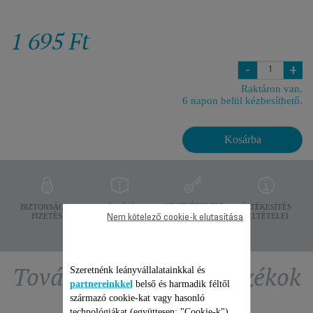
1 695 Ft
-
+
Raktáron van.
6 napon belül kézbesíthető.
Kosárba
ADATVÉDELEM
BIZTONSÁGOS
SZÁLLÍTÁSI
ÉRTÉKESÍTÉS
FIZETÉS
FELTÉTELEK
FELTÉTELEI
Nem kötelező cookie-k elutasítása
További ajánlott tartozékok
Szeretnénk leányvállalatainkkal és
partnereinkkel
belső és harmadik féltől
származó cookie-kat vagy hasonló
technológiákat (együttesen: "Cookie-k")