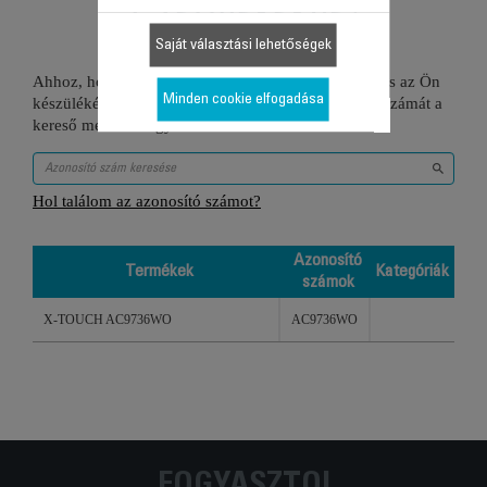
1 Termékekhez
Saját választási lehetőségek
Ahhoz, hogy ellenőrizze, hogy ez a tétel kompatibilis az Ön
Minden cookie elfogadása
készülékével, kérjük gépelje be a termék azonosító számát a
kereső mezőbe vagy ellenőrizze a lenti táblázatot.
Hol találom az azonosító számot?
Azonosító
Termékek
Kategóriák
számok
Termékek
Azonosító
Kategóriák
X-TOUCH AC9736WO
AC9736WO
számok