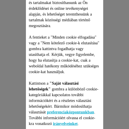
és tartalmakat biztosíthassunk az Ön
érdeklődései és online tevékenységei
alapján, és lehetőséget teremthessünk a
tartalmak közösségi médiában történő
megosztására.
ROWENTA
A fentieket a "Minden cookie elfogadása"
KÉZIPORSZÍVÓ
vagy a "Nem kötelező cookie-k elutasítása"
JAVÍTÁSI CSOMAG
gombra kattintva fogadhatja vagy
Árajánlat, meglepetések nélkül
utasíthatja el. Kérjük, vegye figyelembe,
és 6 hónapos kiterjesztett
hogy ha elutasítja a cookie-kat, csak a
garancia!
weboldal hatékony működéséhez szükséges
19 990 Ft
cookie-kat használjuk.
Kattintson a
"Saját választási
Kosárba
lehetőségek"
gombra a különböző cookie-
kategóriákkal kapcsolatos további
információkért és a részletes választási
lehetőségekért. Bármikor módosíthatja
választását
preferenciaközpontunkban
.
További információért olvassa el cookie-
kra vonatkozó
irányelveinket
.