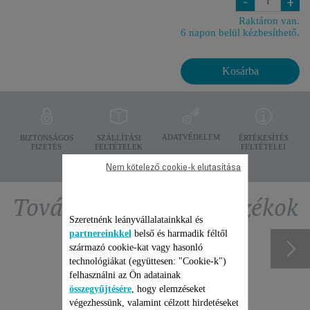
-
+
Raktáron van.
6 napon belül kézbesíthető.
Kosárba
ADATVÉDELEM
BIZTONSÁGOS
SZÁLLÍTÁSI
ÉRTÉKESÍTÉS
FIZETÉS
FELTÉTELEK
FELTÉTELEI
Nem kötelező cookie-k elutasítása
További ajánlott tartozékok
Szeretnénk leányvállalatainkkal és
partnereinkkel
belső és harmadik féltől
származó cookie-kat vagy hasonló
technológiákat (együttesen: "Cookie-k")
felhasználni az Ön adatainak
összegyűjtésére
, hogy elemzéseket
végezhessünk, valamint célzott hirdetéseket