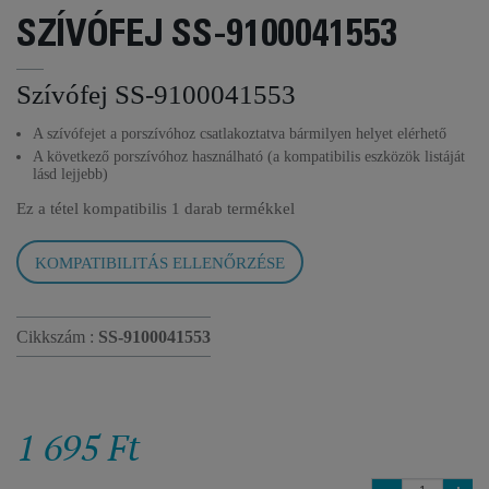
SZÍVÓFEJ SS-9100041553
Szívófej SS-9100041553
A szívófejet a porszívóhoz csatlakoztatva bármilyen helyet elérhető
A következő porszívóhoz használható (a kompatibilis eszközök listáját
lásd lejjebb)
Ez a tétel kompatibilis
1 darab termékkel
KOMPATIBILITÁS ELLENŐRZÉSE
Cikkszám :
SS-9100041553
1 695 Ft