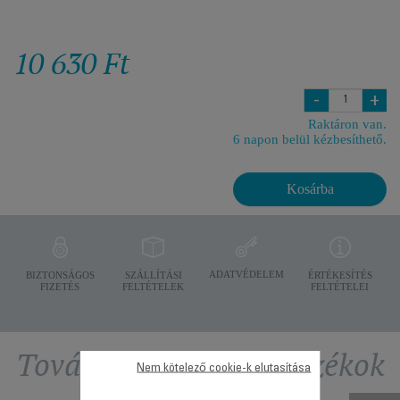
10 630 Ft
-
+
Raktáron van.
6 napon belül kézbesíthető.
Kosárba
ADATVÉDELEM
BIZTONSÁGOS
SZÁLLÍTÁSI
ÉRTÉKESÍTÉS
FIZETÉS
FELTÉTELEK
FELTÉTELEI
További ajánlott tartozékok
Nem kötelező cookie-k elutasítása