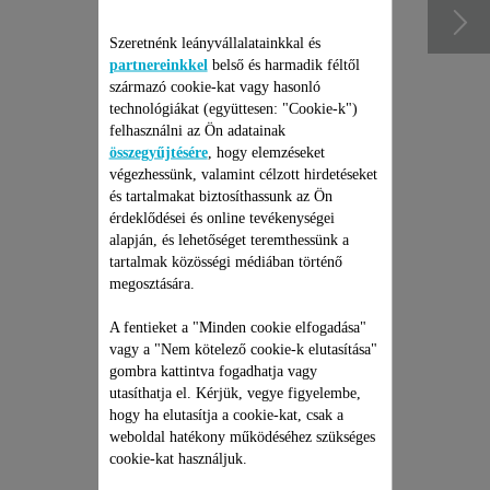
Szeretnénk leányvállalatainkkal és
partnereinkkel
belső és harmadik féltől
származó cookie-kat vagy hasonló
technológiákat (együttesen: "Cookie-k")
felhasználni az Ön adatainak
összegyűjtésére
, hogy elemzéseket
végezhessünk, valamint célzott hirdetéseket
és tartalmakat biztosíthassunk az Ön
érdeklődései és online tevékenységei
alapján, és lehetőséget teremthessünk a
ROWENTA ÁLLÓ
tartalmak közösségi médiában történő
PORSZÍVÓ JAVÍTÁSI
megosztására.
CSOMAG
Árajánlat, meglepetések nélkül
A fentieket a "Minden cookie elfogadása"
és 6 hónapos kiterjesztett
vagy a "Nem kötelező cookie-k elutasítása"
garancia!
gombra kattintva fogadhatja vagy
35 990 Ft
utasíthatja el. Kérjük, vegye figyelembe,
hogy ha elutasítja a cookie-kat, csak a
Kosárba
weboldal hatékony működéséhez szükséges
cookie-kat használjuk.