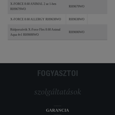
X-FORCE 8.60 ANIMAL 2 az 1-ben
RH9679WO
RH9679WO
X-FORCE 8.60 ALLERGY RH9638WO
RH9638WO
Rúdporszívók X-Force Flex 8.60 Animal
RH9690WO
Aqua 4v1 RH9690WO
FOGYASZTÓI
szolgáltatások
GARANCIA