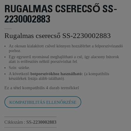
RUGALMAS CSERECSŐ SS-
2230002883
Rugalmas cserecső SS-2230002883
Az okosan kialakított csővel könnyen hozzáférhet a felporszívózandó
porhoz.
Egy egyszerű nyomással meghajlítható a cső, így alacsony bútorok
alatt is erőfeszítés nélkül porszívózhat fel.
Szín: szürke.
A következő
botporszívókhoz használható:
(a kompatibilis
készülékek listája alább található).
Ez a tétel kompatibilis
4 darab termékkel
KOMPATIBILITÁS ELLENŐRZÉSE
Cikkszám :
SS-2230002883