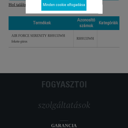
Hol találom az azonosító számot?
Minden cookie elfogadása
Azonosító
Termékek
Kategóriák
számok
Termékek
Azonosító
Kategóriák
AIR FORCE SERENITY RH9133WH
számok
RH9133WH
fekete-piros
FOGYASZTÓI
szolgáltatások
GARANCIA