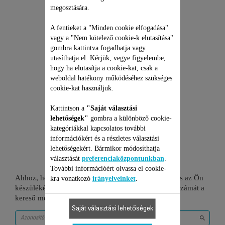
megosztására.
Árajánlat, meglepetések nélkül
és 6 hónapos kiterjesztett
garancia!
A fentieket a "Minden cookie elfogadása"
35 990 Ft
vagy a "Nem kötelező cookie-k elutasítása"
gombra kattintva fogadhatja vagy
utasíthatja el. Kérjük, vegye figyelembe,
Kosárba
hogy ha elutasítja a cookie-kat, csak a
weboldal hatékony működéséhez szükséges
cookie-kat használjuk.
Kattintson a
"Saját választási
lehetőségek"
gombra a különböző cookie-
kategóriákkal kapcsolatos további
1 Termékekhez
információkért és a részletes választási
lehetőségekért. Bármikor módosíthatja
választását
preferenciaközpontunkban
.
További információért olvassa el cookie-
Ahhoz, hogy ellenőrizze, hogy ez a tétel kompatibilis az Ön
kra vonatkozó
irányelveinket
.
készülékével, kérjük gépelje be a termék azonosító számát a
kereső mezőbe vagy ellenőrizze a lenti táblázatot.
Saját választási lehetőségek