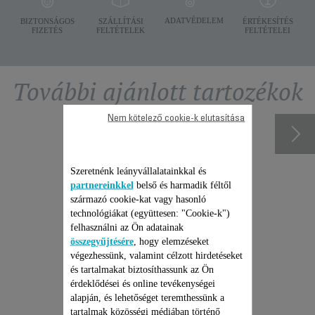
ADATVÉDELEM
BIZTONSÁGOS
SZÁLLÍTÁSI
ÉRTÉKESÍTÉS
FIZETÉS
FELTÉTELEK
FELTÉTELEI
További ajánlott tartozékok
Nem kötelező cookie-k elutasítása
Szeretnénk leányvállalatainkkal és
partnereinkkel
belső és harmadik féltől
származó cookie-kat vagy hasonló
technológiákat (együttesen: "Cookie-k")
felhasználni az Ön adatainak
összegyűjtésére
, hogy elemzéseket
végezhessünk, valamint célzott hirdetéseket
és tartalmakat biztosíthassunk az Ön
ROWENTA ÁLLÓ
érdeklődései és online tevékenységei
PORSZÍVÓ JAVÍTÁSI
alapján, és lehetőséget teremthessünk a
CSOMAG
tartalmak közösségi médiában történő