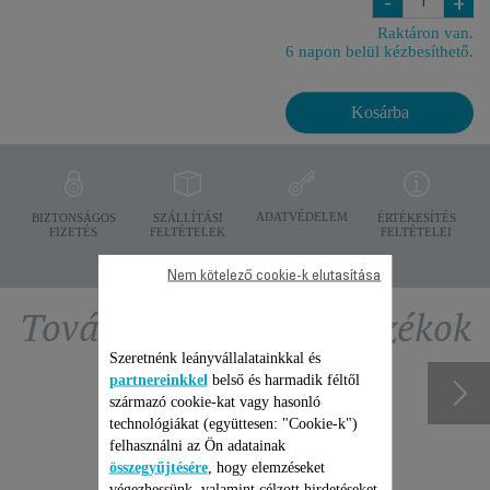
-
+
Raktáron van.
6 napon belül kézbesíthető.
Kosárba
ADATVÉDELEM
BIZTONSÁGOS
SZÁLLÍTÁSI
ÉRTÉKESÍTÉS
FIZETÉS
FELTÉTELEK
FELTÉTELEI
Nem kötelező cookie-k elutasítása
További ajánlott tartozékok
Szeretnénk leányvállalatainkkal és
partnereinkkel
belső és harmadik féltől
származó cookie-kat vagy hasonló
technológiákat (együttesen: "Cookie-k")
felhasználni az Ön adatainak
összegyűjtésére
, hogy elemzéseket
végezhessünk, valamint célzott hirdetéseket