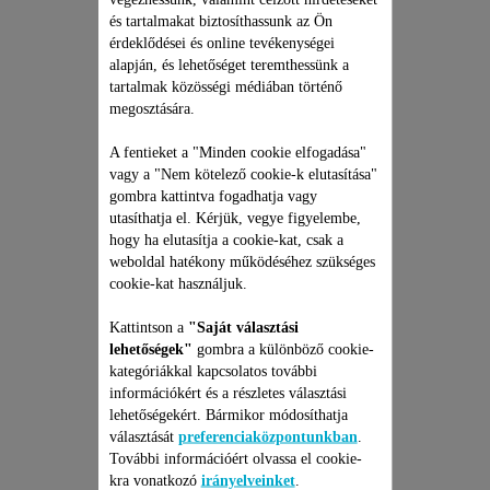
és tartalmakat biztosíthassunk az Ön
érdeklődései és online tevékenységei
alapján, és lehetőséget teremthessünk a
tartalmak közösségi médiában történő
megosztására.
ROWENTA
ROBOTPORSZÍVÓ
A fentieket a "Minden cookie elfogadása"
vagy a "Nem kötelező cookie-k elutasítása"
JAVÍTÁSI CSOMAG
gombra kattintva fogadhatja vagy
Árajánlat, meglepetések nélkül
utasíthatja el. Kérjük, vegye figyelembe,
és 6 hónapos kiterjesztett
garancia!
hogy ha elutasítja a cookie-kat, csak a
53 990 Ft
weboldal hatékony működéséhez szükséges
cookie-kat használjuk.
Kosárba
Kattintson a
"Saját választási
lehetőségek"
gombra a különböző cookie-
kategóriákkal kapcsolatos további
információkért és a részletes választási
lehetőségekért. Bármikor módosíthatja
választását
preferenciaközpontunkban
.
További információért olvassa el cookie-
kra vonatkozó
irányelveinket
.