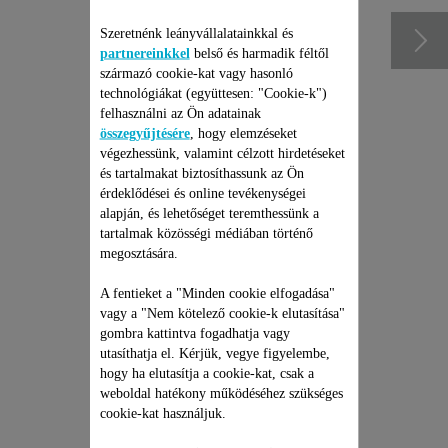
Szeretnénk leányvállalatainkkal és
partnereinkkel
belső és harmadik féltől
származó cookie-kat vagy hasonló
technológiákat (együttesen: "Cookie-k")
felhasználni az Ön adatainak
összegyűjtésére
, hogy elemzéseket
végezhessünk, valamint célzott hirdetéseket
és tartalmakat biztosíthassunk az Ön
érdeklődései és online tevékenységei
alapján, és lehetőséget teremthessünk a
tartalmak közösségi médiában történő
ROWENTA ÁLLÓ
megosztására.
PORSZÍVÓ JAVÍTÁSI
CSOMAG
A fentieket a "Minden cookie elfogadása"
vagy a "Nem kötelező cookie-k elutasítása"
Árajánlat, meglepetések nélkül
és 6 hónapos kiterjesztett
gombra kattintva fogadhatja vagy
garancia!
utasíthatja el. Kérjük, vegye figyelembe,
35 990 Ft
hogy ha elutasítja a cookie-kat, csak a
weboldal hatékony működéséhez szükséges
cookie-kat használjuk.
Kosárba