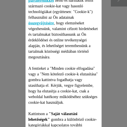
partnereinkkel
belső és harmadik féltől
származó cookie-kat vagy hasonló
technológiákat (együttesen: "Cookie-k")
felhasználni az Ön adatainak
összegyűjtésére
, hogy elemzéseket
végezhessünk, valamint célzott hirdetéseket
és tartalmakat biztosíthassunk az Ön
érdeklődései és online tevékenységei
alapján, és lehetőséget teremthessünk a
tartalmak közösségi médiában történő
megosztására.
3-7 MM-ES
SZAKÁLLFÉSŰ CS-
A fentieket a "Minden cookie elfogadása"
00133780
vagy a "Nem kötelező cookie-k elutasítása"
Gondozott szakáll
gombra kattintva fogadhatja vagy
Raktáron van.
utasíthatja el. Kérjük, vegye figyelembe,
hogy ha elutasítja a cookie-kat, csak a
1 270 Ft
weboldal hatékony működéséhez szükséges
cookie-kat használjuk.
Kosárba
Kattintson a
"Saját választási
lehetőségek"
gombra a különböző cookie-
kategóriákkal kapcsolatos további