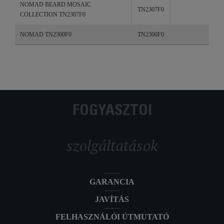
NOMAD BEARD MOSAIC
TN2307F0
COLLECTION TN2307F0
NOMAD TN2300F0
TN2300F0
FOGYASZTÓI
szolgáltatások
GARANCIA
JAVÍTÁS
FELHASZNÁLÓI ÚTMUTATÓ