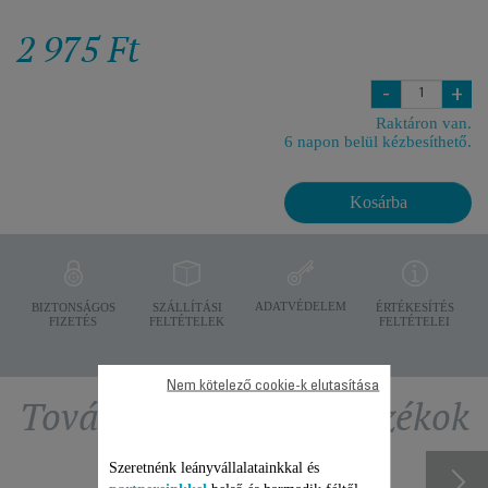
2 975 Ft
-
+
Raktáron van.
6 napon belül kézbesíthető.
Kosárba
ADATVÉDELEM
BIZTONSÁGOS
SZÁLLÍTÁSI
ÉRTÉKESÍTÉS
FIZETÉS
FELTÉTELEK
FELTÉTELEI
Nem kötelező cookie-k elutasítása
További ajánlott tartozékok
Szeretnénk leányvállalatainkkal és