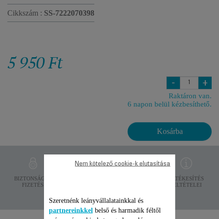
Cikkszám :
SS-7222070398
5 950 Ft
-
+
Raktáron van.
6 napon belül kézbesíthető.
Kosárba
Nem kötelező cookie-k elutasítása
ADATVÉDELEM
BIZTONSÁGOS
SZÁLLÍTÁSI
ÉRTÉKESÍTÉS
FIZETÉS
FELTÉTELEK
FELTÉTELEI
Szeretnénk leányvállalatainkkal és
partnereinkkel
belső és harmadik féltől