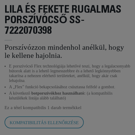
LILA ÉS FEKETE RUGALMAS
PORSZÍVÓCSŐ SS-
7222070398
Porszívózzon mindenhol anélkül, hogy
le kellene hajolnia.
E porszívócső Flex technológiája lehetővé teszi, hogy a legalacsonyabb
bútorok alatt is a lehető legmesszebbre és a lehető legkönnyebben
takarítsa a nehezen elérhető területeket, anélkül, hogy akár csak
lehajolna.
A „Flex” funkció bekapcsolásához csúsztassa felfelé a gombot.
A következő
botporszívókhoz használható:
(a kompatibilis
készülékek listája alább található)
Ez a tétel kompatibilis
1 darab termékkel
KOMPATIBILITÁS ELLENŐRZÉSE