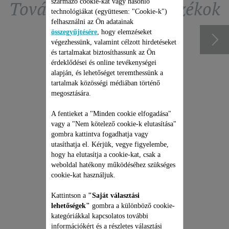
További ajánlott tartozékok
származó cookie-kat vagy hasonló
technológiákat (együttesen: "Cookie-k")
felhasználni az Ön adatainak
összegyűjtésére
, hogy elemzéseket
végezhessünk, valamint célzott hirdetéseket
és tartalmakat biztosíthassunk az Ön
érdeklődései és online tevékenységei
alapján, és lehetőséget teremthessünk a
tartalmak közösségi médiában történő
megosztására.
A fentieket a "Minden cookie elfogadása"
vagy a "Nem kötelező cookie-k elutasítása"
gombra kattintva fogadhatja vagy
utasíthatja el. Kérjük, vegye figyelembe,
ROWENTA ÁLLÓ
hogy ha elutasítja a cookie-kat, csak a
PORSZÍVÓ JAVÍTÁSI
weboldal hatékony működéséhez szükséges
CSOMAG
cookie-kat használjuk.
Árajánlat, meglepetések nélkül
és 6 hónapos kiterjesztett
garancia!
Kattintson a
"Saját választási
lehetőségek"
gombra a különböző cookie-
35 990 Ft
kategóriákkal kapcsolatos további
információkért és a részletes választási