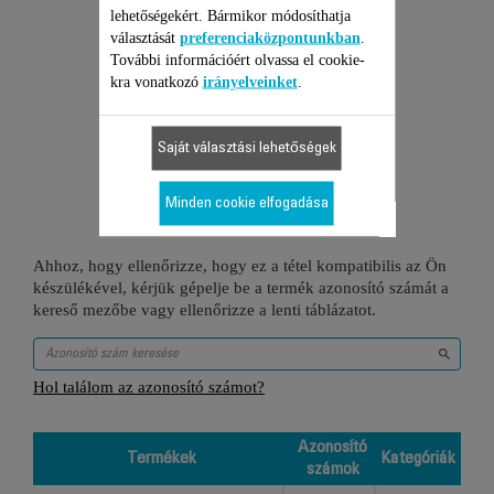
Kosárba
lehetőségekért. Bármikor módosíthatja
választását
preferenciaközpontunkban
.
További információért olvassa el cookie-
kra vonatkozó
irányelveinket
.
Saját választási lehetőségek
1 Termékekhez
Minden cookie elfogadása
Ahhoz, hogy ellenőrizze, hogy ez a tétel kompatibilis az Ön
készülékével, kérjük gépelje be a termék azonosító számát a
kereső mezőbe vagy ellenőrizze a lenti táblázatot.
Hol találom az azonosító számot?
Azonosító
Termékek
Kategóriák
számok