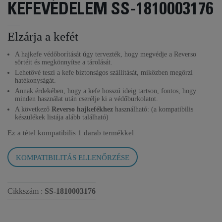
KEFEVÉDELEM SS-1810003176
Elzárja a kefét
A hajkefe védőborítását úgy tervezték, hogy megvédje a Reverso
sörtéit és megkönnyítse a tárolását.
Lehetővé teszi a kefe biztonságos szállítását, miközben megőrzi
hatékonyságát.
Annak érdekében, hogy a kefe hosszú ideig tartson, fontos, hogy
minden használat után cserélje ki a védőburkolatot.
A következő
Reverso hajkefékhez
használható: (a kompatibilis
készülékek listája alább található)
Ez a tétel kompatibilis
1 darab termékkel
KOMPATIBILITÁS ELLENŐRZÉSE
Cikkszám :
SS-1810003176