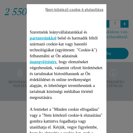
2 550 Ft
Nem kötelező cookie-k elutasítása
-
+
Raktáron van.
Szeretnénk leányvállalatainkkal és
6 napon belül kézbesíthető.
partnereinkkel
belső és harmadik féltől
származó cookie-kat vagy hasonló
technológiákat (együttesen: "Cookie-k")
Kosárba
felhasználni az Ön adatainak
összegyűjtésére
, hogy elemzéseket
végezhessünk, valamint célzott hirdetéseket
és tartalmakat biztosíthassunk az Ön
érdeklődései és online tevékenységei
ADATVÉDELEM
BIZTONSÁGOS
SZÁLLÍTÁSI
ÉRTÉKESÍTÉS
alapján, és lehetőséget teremthessünk a
FIZETÉS
FELTÉTELEK
FELTÉTELEI
tartalmak közösségi médiában történő
megosztására.
A fentieket a "Minden cookie elfogadása"
vagy a "Nem kötelező cookie-k elutasítása"
gombra kattintva fogadhatja vagy
utasíthatja el. Kérjük, vegye figyelembe,
1 Termékekhez