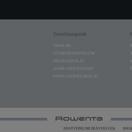
Termékkategóriák
VASALÓK
OTTHONI KÉNYELEM
NŐI HAJÁPOLÁS
A NŐK SZÉPSÉGÉÉRT
FÉRFI SZÉPSÉGÁPOLÁS
ADATVÉDELMI IRÁNYELVEK
HAS