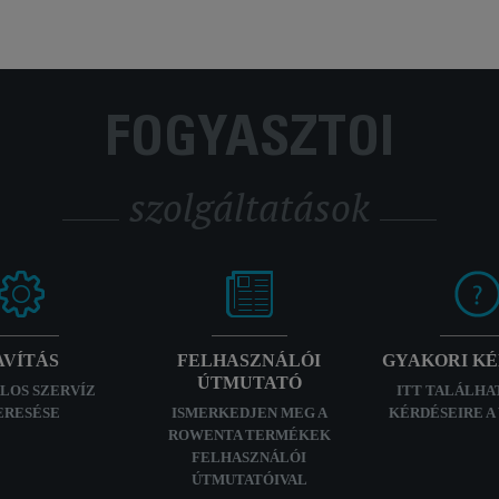
FOGYASZTÓI
szolgáltatások
AVÍTÁS
FELHASZNÁLÓI
GYAKORI K
ÚTMUTATÓ
LOS SZERVÍZ
ITT TALÁLHA
ERESÉSE
ISMERKEDJEN MEG A
KÉRDÉSEIRE A
ROWENTA TERMÉKEK
FELHASZNÁLÓI
ÚTMUTATÓIVAL