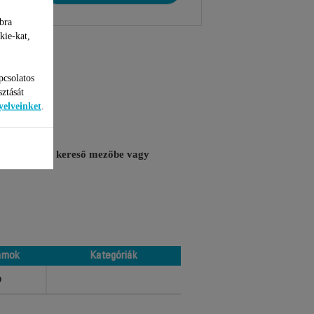
bra
kie-kat,
pcsolatos
sztását
yelveinket
.
sító számát a kereső mezőbe vagy
ámok
Kategóriák
ámok
Kategóriák
O