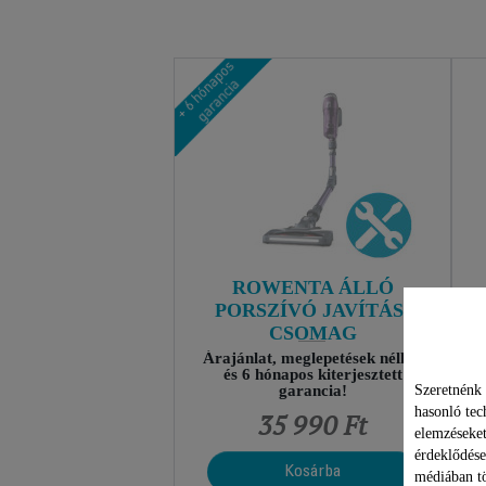
ROWENTA ÁLLÓ
PORSZÍVÓ JAVÍTÁSI
CSOMAG
Árajánlat, meglepetések nélkül
és 6 hónapos kiterjesztett
Szeretnénk 
garancia!
hasonló tec
35 990 Ft
elemzéseket
érdeklődése
Kosárba
médiában tö