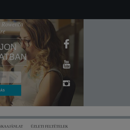
 a Rowenta
ére
JON
ATBAN
NKAAJÁNLAT
ÜZLETI FELTÉTELEK