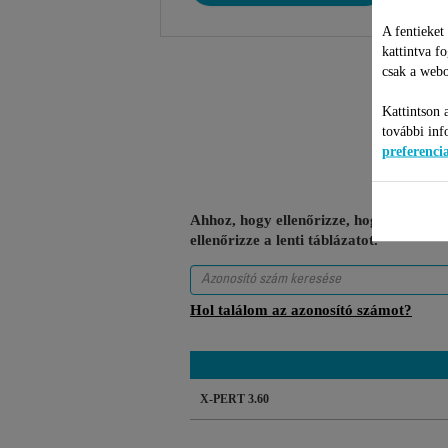
A fentieket
kattintva f
csak a webo
Kattintson 
további inf
preferenc
Ahhoz, hogy ellenőrizze, hogy ez a tét
ellenőrizze a lenti táblázatot.
Hol találom az azonosító számot?
X-PERT 3.60