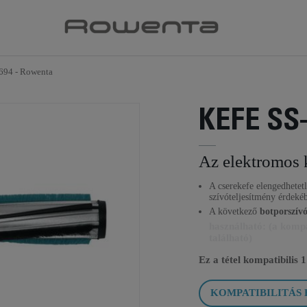
694 - Rowenta
KEFE SS
Az elektromos k
A cserekefe elengedhetet
szívóteljesítmény érdeké
A következő
botporszív
használható: (a kompat
található)
Ez a tétel kompatibilis
1
KOMPATIBILITÁS