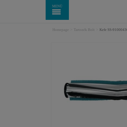
MENÜ
Homepage
>
Tartozék Bolt
>
Kefe SS-9100043