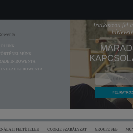
Iratkozzon fel
hírlevel
Rowenta
Enjoy
MARAD
RÓLUNK
TÖRTÉNELMÜNK
KAPCSOL
MADE IN ROWENTA
ÉLVEZZE KI ROWENTA
ZNÁLATI FELTÉTELEK
COOKIE SZABÁLYZAT
GROUPE SEB
MU