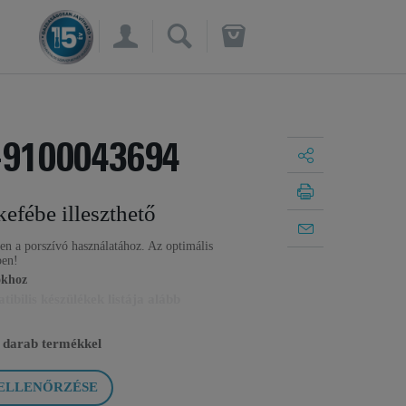
×
-9100043694
efébe illeszthető
len a porszívó használatához. Az optimális
ben!
ókhoz
ibilis készülékek listája alább
 darab termékkel
 ELLENŐRZÉSE