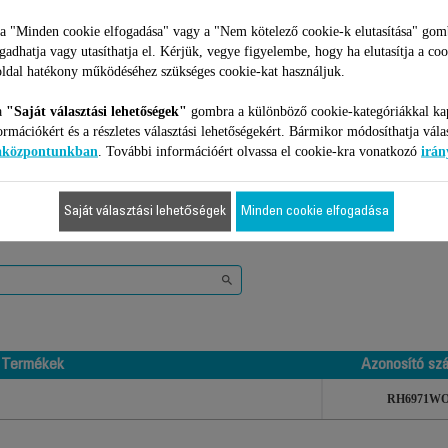
 a "Minden cookie elfogadása" vagy a "Nem kötelező cookie-k elutasítása" gom
ogadhatja vagy utasíthatja el. Kérjük, vegye figyelembe, hogy ha elutasítja a coo
ldal hatékony működéséhez szükséges cookie-kat használjuk.
a
"Saját választási lehetőségek"
gombra a különböző cookie-kategóriákkal ka
ormációkért és a részletes választási lehetőségekért. Bármikor módosíthatja vála
1 Termékekhez
iaközpontunkban
. További információért olvassa el cookie-kra vonatkozó
irán
Saját választási lehetőségek
Minden cookie elfogadása
el kompatibilis az Ön készülékével, kérjük gépelje be a termék azono
Termékek
Azonosító sz
Termékek
Azonosító sz
RH6971W