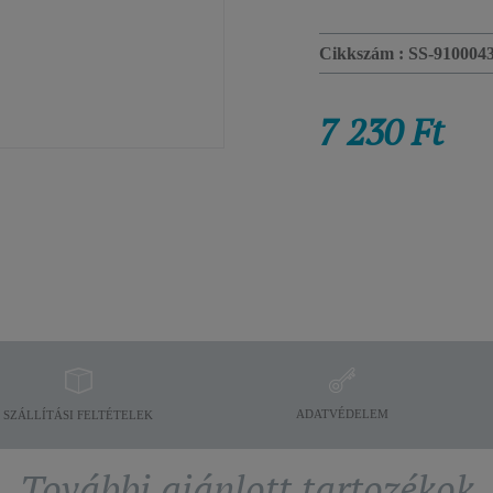
Cikkszám :
SS-910004
7 230 Ft
ADATVÉDELEM
SZÁLLÍTÁSI FELTÉTELEK
További ajánlott tartozékok