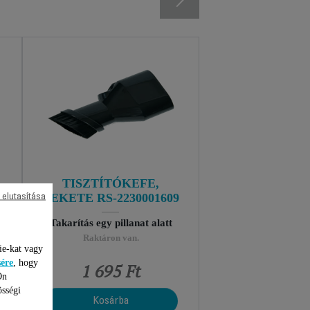
Y
TISZTÍTÓKEFE,
FEKETE RS-2230001609
 elutasítása
ó
Takarítás egy pillanat alatt
Raktáron van.
ie-kat vagy
sére
, hogy
1 695 Ft
Ön
össégi
Kosárba