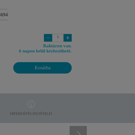
3694
-
+
Raktáron van.
6 napon belül kézbesíthető.
Kosárba
ÉRTÉKESÍTÉS FELTÉTELEI