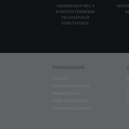
ISMERKEDJEN MEG A
HIVAT
ROWENTA TERMÉKEK
K
FELHASZNÁLÓI
ÚTMUTATÓIVAL
Termékkategóriák
VASALÓK
OTTHONI KÉNYELEM
NŐI HAJÁPOLÁS
A NŐK SZÉPSÉGÉÉRT
FÉRFI SZÉPSÉGÁPOLÁS