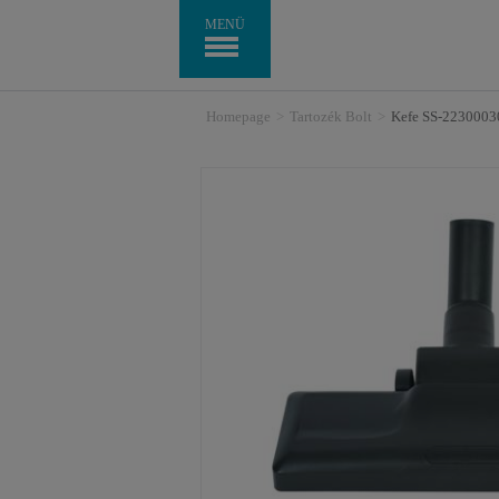
MENÜ
Homepage
>
Tartozék Bolt
>
Kefe SS-2230003