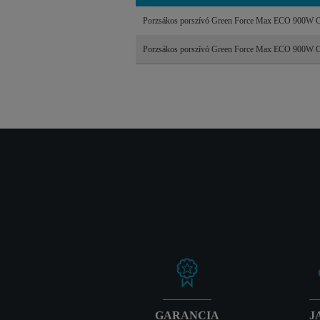
Porzsákos porszívó Green Force Max ECO 900W 
Porzsákos porszívó Green Force Max ECO 900W 
GARANCIA
J