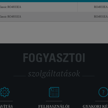
Termékek
Azonosító sz
Classic RO4933EA
RO4933EA
Classic RO4931EA
RO4931EA
FOGYASZTÓI
szolgáltatások
AVÍTÁS
FELHASZNÁLÓI
GYAKORI K