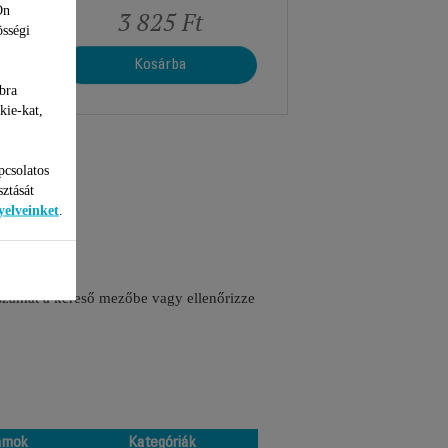
Ön
3 825 Ft
össégi
Kosárba
bra
kie-kat,
pcsolatos
sztását
yelveinket
.
 számát a kereső mezőbe vagy ellenőrizze
ámok
Kategóriák