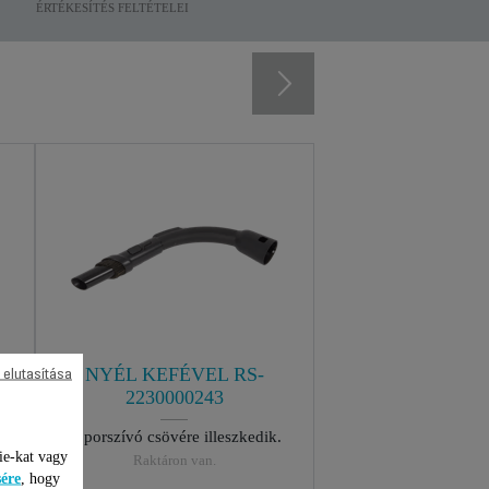
ÉRTÉKESÍTÉS FELTÉTELEI
NYÉL KEFÉVEL RS-
 elutasítása
2230000243
A porszívó csövére illeszkedik.
ie-kat vagy
Raktáron van.
sére
, hogy