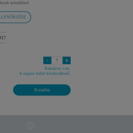
darab termékkel
LLENŐRZÉSE
017
-
+
Raktáron van.
6 napon belül kézbesíthető.
Kosárba