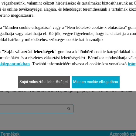
 végezhessünk, valamint célzott hirdetéseket és tartalmakat biztosíthassunk az 
4 675 Ft
1 695 Ft
i és online tevékenységei alapján, és lehetőséget teremthessünk a tartalmak köz
rténő megosztására.
Kosárba
Kosárba
 a "Minden cookie elfogadása" vagy a "Nem kötelező cookie-k elutasítása" gom
ogadhatja vagy utasíthatja el. Kérjük, vegye figyelembe, hogy ha elutasítja a coo
ldal hatékony működéséhez szükséges cookie-kat használjuk.
a
"Saját választási lehetőségek"
gombra a különböző cookie-kategóriákkal ka
ormációkért és a részletes választási lehetőségekért. Bármikor módosíthatja vála
iaközpontunkban
. További információért olvassa el cookie-kra vonatkozó
irán
2 Termékekhez
Saját választási lehetőségek
Minden cookie elfogadása
 kompatibilis az Ön készülékével, kérjük gépelje be a termék azonosító
Termékek
Azonosító sz