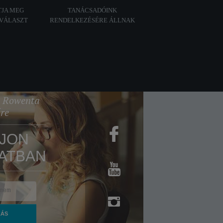
TJA MEG
TANÁCSADÓINK
 VÁLASZT
RENDELKEZÉSÉRE ÁLLNAK
 a Rowenta
ére
JON
ATBAN