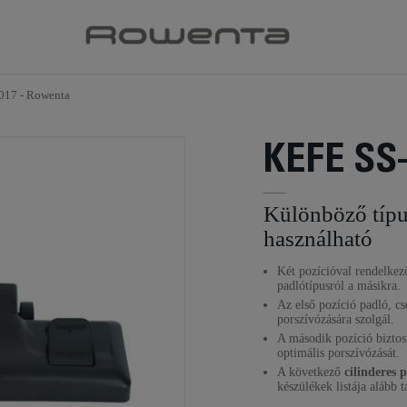
017 - Rowenta
KEFE SS
Különböző típ
használható
Két pozícióval rendelkező
padlótípusról a másikra.
Az első pozíció padló, c
porszívózására szolgál.
A második pozíció biztos
optimális porszívózását.
A következő
cilinderes 
készülékek listája alább t