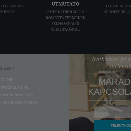
ÚTMUTATÓ
ALOS SZERVÍZ
ITT TALÁLHA
ERESÉSE
ISMERKEDJEN MEG A
KÉRDÉSEIRE A
ROWENTA TERMÉKEK
FELHASZNÁLÓI
ÚTMUTATÓIVAL
Iratkozzon fel
hírlevel
Rowenta
Enjoy
MARAD
RÓLUNK
TÖRTÉNELMÜNK
KAPCSOL
MADE IN ROWENTA
ÉLVEZZE KI ROWENTA