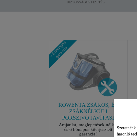
BIZTONSÁGOS FIZETÉS
ROWENTA ZSÁKOS, ÉS
ZSÁKNÉLKÜLI
PORSZÍVÓ JAVÍTÁSI
CSOMAG
Árajánlat, meglepetések nélkül
Szeretnénk 
és 6 hónapos kiterjesztett
garancia!
hasonló tec