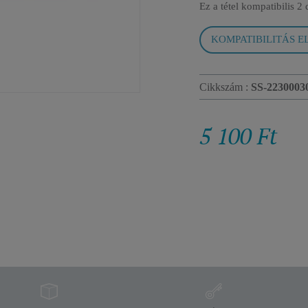
Ez a tétel kompatibilis
2 
KOMPATIBILITÁS E
Cikkszám :
SS-2230003
5 100 Ft