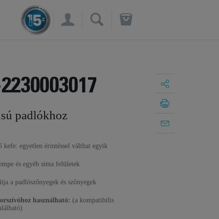
×
-2230003017
usú padlókhoz
 kefe: egyetlen érintéssel válthat egyik
sempe és egyéb sima felületek
ítja a padlószőnyegek és szőnyegek
porszívóhoz használható:
(a kompatibilis
alálható)