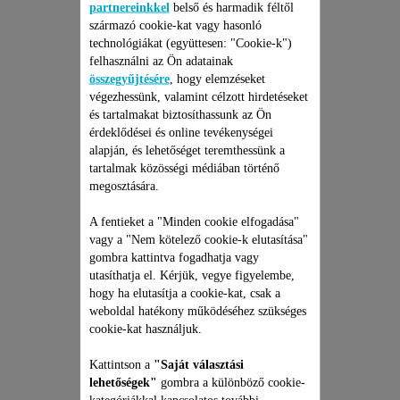
partnereinkkel
belső és harmadik féltől
származó cookie-kat vagy hasonló
technológiákat (együttesen: "Cookie-k")
felhasználni az Ön adatainak
összegyűjtésére
, hogy elemzéseket
végezhessünk, valamint célzott hirdetéseket
és tartalmakat biztosíthassunk az Ön
érdeklődései és online tevékenységei
ROWENTA ÁLLÓ
alapján, és lehetőséget teremthessünk a
PORSZÍVÓ JAVÍTÁSI
tartalmak közösségi médiában történő
CSOMAG
megosztására.
Árajánlat, meglepetések nélkül
és 6 hónapos kiterjesztett
A fentieket a "Minden cookie elfogadása"
garancia!
vagy a "Nem kötelező cookie-k elutasítása"
35 990 Ft
gombra kattintva fogadhatja vagy
utasíthatja el. Kérjük, vegye figyelembe,
Kosárba
hogy ha elutasítja a cookie-kat, csak a
weboldal hatékony működéséhez szükséges
cookie-kat használjuk.
Kattintson a
"Saját választási
lehetőségek"
gombra a különböző cookie-
kategóriákkal kapcsolatos további