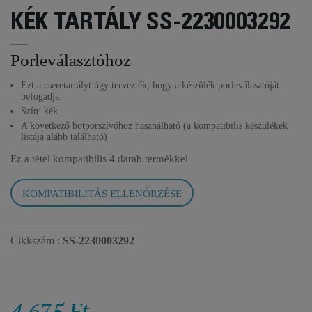
KÉK TARTÁLY SS-2230003292
Porleválasztóhoz
Ezt a cseretartályt úgy tervezték, hogy a készülék porleválasztóját
befogadja.
Szín: kék.
A következő botporszívóhoz használható (a kompatibilis készülékek
listája alább található)
Ez a tétel kompatibilis
4 darab termékkel
KOMPATIBILITÁS ELLENŐRZÉSE
Cikkszám :
SS-2230003292
4 675 Ft