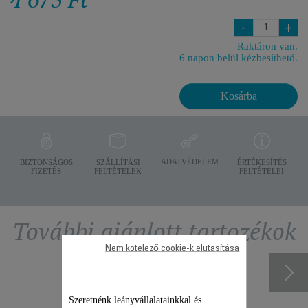
-
+
Raktáron van.
6 napon belül kézbesíthető.
Kosárba
ADATVÉDELEM
BIZTONSÁGOS
SZÁLLÍTÁSI
ÉRTÉKESÍTÉS
FIZETÉS
FELTÉTELEK
FELTÉTELEI
További ajánlott tartozékok
Nem kötelező cookie-k elutasítása
Szeretnénk leányvállalatainkkal és