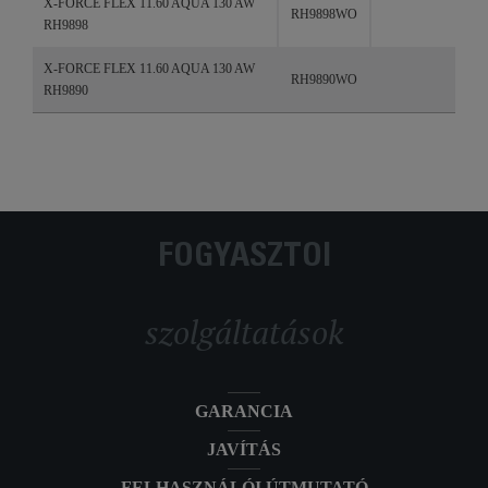
X-FORCE FLEX 11.60 AQUA 130 AW
RH9898WO
RH9898
X-FORCE FLEX 11.60 AQUA 130 AW
RH9890WO
RH9890
FOGYASZTÓI
szolgáltatások
GARANCIA
JAVÍTÁS
FELHASZNÁLÓI ÚTMUTATÓ