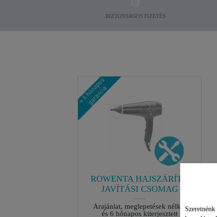
BIZTONSÁGOS FIZETÉS
ROWENTA HAJSZÁRÍTÓ
JAVÍTÁSI CSOMAG
Árajánlat, meglepetések nélkül
Szeretnénk 
és 6 hónapos kiterjesztett