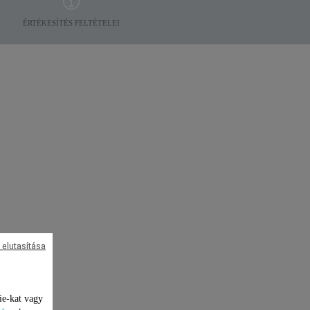
ÉRTÉKESÍTÉS FELTÉTELEI
 elutasítása
ie-kat vagy