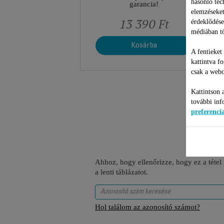
hasonló tec
garancia!
elemzéseket
13 390 Ft
érdeklődése
médiában tö
Kosárba
A fentieket
kattintva f
csak a webo
Kattintson 
további inf
preferenc
Ahhoz, hogy ellenőrizze, hogy ez a tétel
a lenti táblázatot.
Hol találom az azonosító számot?