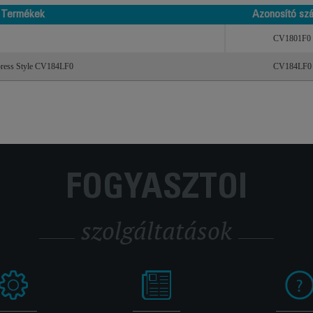
Termékek
Azonosító sz
Termékek
Azonosító sz
CV1801F0
ess Style CV184LF0
CV184LF0
FOGYASZTÓI
szolgáltatások