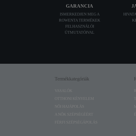
GARANCIA
J
ISMERKEDJEN MEG A
HIVAT
ROWENTA TERMÉKEK
K
FELHASZNÁLÓI
ÚTMUTATÓIVAL
Termékkategóriák
VASALÓK
OTTHONI KÉNYELEM
NŐI HAJÁPOLÁS
A NŐK SZÉPSÉGÉÉRT
FÉRFI SZÉPSÉGÁPOLÁS