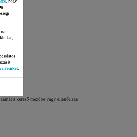
sére
, hogy
Ön
össégi
bra
kie-kat,
pcsolatos
sztását
yelveinket
.
 számát a kereső mezőbe vagy ellenőrizze