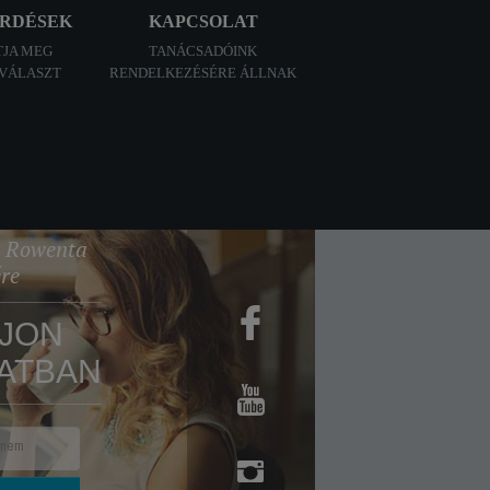
ÉRDÉSEK
KAPCSOLAT
TJA MEG
TANÁCSADÓINK
 VÁLASZT
RENDELKEZÉSÉRE ÁLLNAK
 a Rowenta
ére
JON
ATBAN