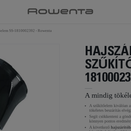
tőelem SS-1810002392 - Rowenta
HAJSZÁ
SZŰKÍT
18100023
A mindig tökéle
A szűkítőelem kiválóan a
tökéletes beszárítás elvég
Segít csökkenteni a gönd
könnyen pontos eredmény
A következő
hajszárítóh