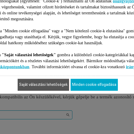
hnológiákat (együttesen: "Cookie-k") felhasználni az Ön adatainak
összegyűjté
 végezhessünk, valamint célzott hirdetéseket és tartalmakat biztosíthassunk az 
i és online tevékenységei alapján, és lehetőséget teremthessünk a tartalmak köz
rténő megosztására.
 a "Minden cookie elfogadása" vagy a "Nem kötelező cookie-k elutasítása" gom
ogadhatja vagy utasíthatja el. Kérjük, vegye figyelembe, hogy ha elutasítja a coo
ldal hatékony működéséhez szükséges cookie-kat használjuk.
a
"Saját választási lehetőségek"
gombra a különböző cookie-kategóriákkal ka
ormációkért és a részletes választási lehetőségekért. Bármikor módosíthatja vála
iaközpontunkban
. További információért olvassa el cookie-kra vonatkozó
irán
2 Termékekhez
Saját választási lehetőségek
Minden cookie elfogadása
 kompatibilis az Ön készülékével, kérjük gépelje be a termék azonosító