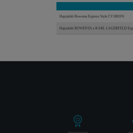
Hajszárító Rowenta Express Style CV1801F0
Hajszárító ROWENTA x KARL LAGERFELD Expr