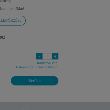
alálható)
darab termékkel
LLENŐRZÉSE
392
-
+
Raktáron van.
6 napon belül kézbesíthető.
Kosárba