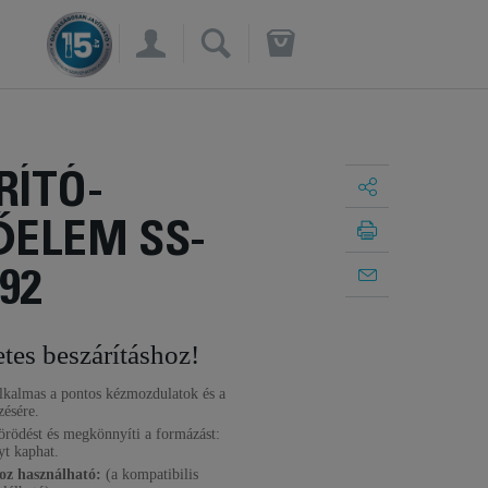
×
RÍTÓ-
ŐELEM SS-
92
tes beszárításhoz!
lkalmas a pontos kézmozdulatok és a
zésére.
örödést és megkönnyíti a formázást:
t kaphat.
oz használható:
(a kompatibilis