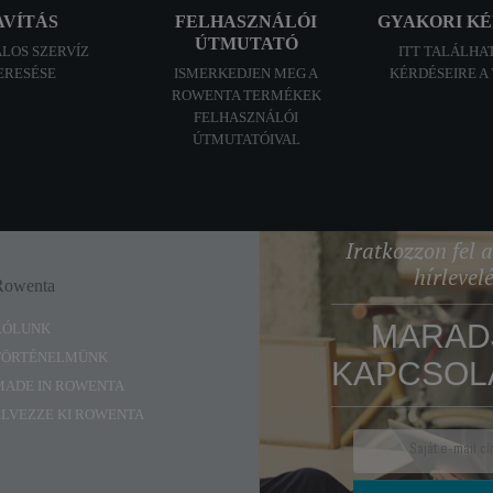
AVÍTÁS
FELHASZNÁLÓI
GYAKORI K
ÚTMUTATÓ
ALOS SZERVÍZ
ITT TALÁLHA
ERESÉSE
ISMERKEDJEN MEG A
KÉRDÉSEIRE A
ROWENTA TERMÉKEK
FELHASZNÁLÓI
ÚTMUTATÓIVAL
Iratkozzon fel
hírlevel
Rowenta
Enjoy
MARAD
RÓLUNK
TÖRTÉNELMÜNK
KAPCSOL
MADE IN ROWENTA
ÉLVEZZE KI ROWENTA