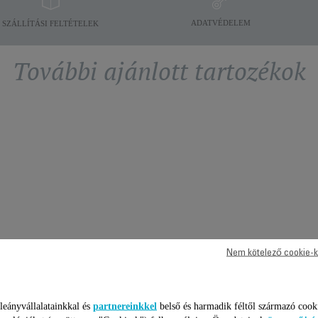
ADATVÉDELEM
SZÁLLÍTÁSI FELTÉTELEK
További ajánlott tartozékok
Nem kötelező cookie-k
leányvállalatainkkal és
partnereinkkel
belső és harmadik féltől származó cook