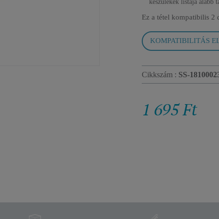
készülékek listája alább t
Ez a tétel kompatibilis
2 
KOMPATIBILITÁS E
Cikkszám :
SS-1810002
1 695 Ft