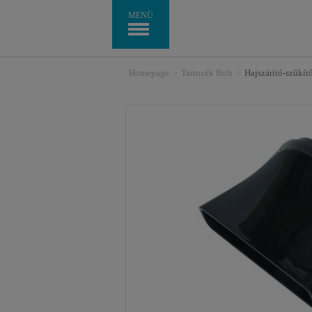
MENÜ
Homepage
>
Tartozék Bolt
>
Hajszárító-szűkí