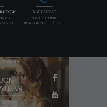
ÉRDÉSEK
KAPCSOLAT
TJA MEG
TANÁCSADÓINK
 VÁLASZT
RENDELKEZÉSÉRE ÁLLNAK
 a Rowenta
ére
JON
ATBAN