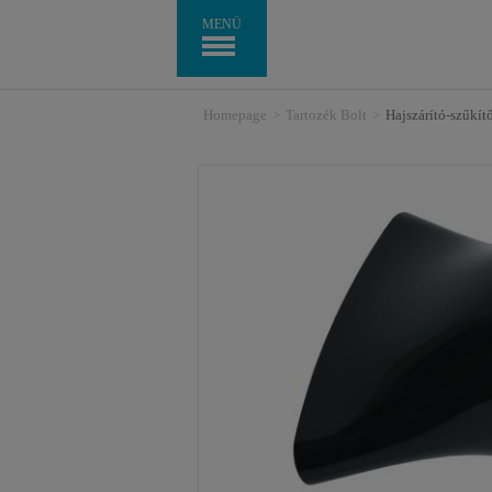
MENÜ
Homepage
>
Tartozék Bolt
>
Hajszárító-szűkí