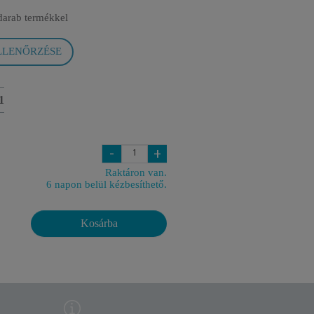
darab termékkel
LLENŐRZÉSE
1
-
+
Raktáron van.
6 napon belül kézbesíthető.
Kosárba