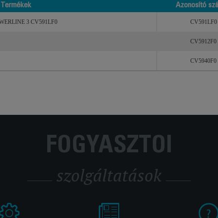
Termékek
Azonosító sz
Termékek
Azonosító sz
OWERLINE 3 CV591LF0
CV591LF0
CV5912F0
CV5940F0
FOGYASZTÓI
szolgáltatások