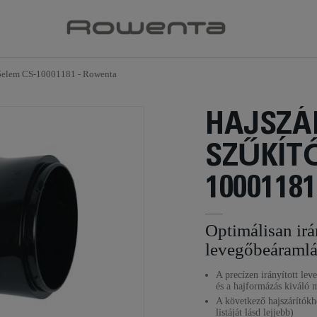
tőelem CS-10001181 - Rowenta
HAJSZÁ
SZŰKÍT
10001181
Optimálisan irá
levegőbeáramlá
A precízen irányított le
és a hajformázás kiváló 
A következő hajszárítókh
listáját lásd lejjebb)