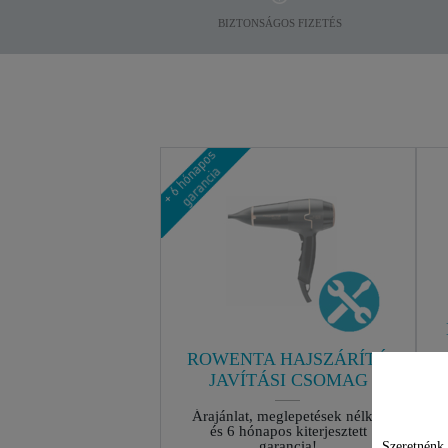
BIZTONSÁGOS FIZETÉS
ROWENTA HAJSZÁRÍTÓ
JAVÍTÁSI CSOMAG
Árajánlat, meglepetések nélkül
és 6 hónapos kiterjesztett
garancia!
Szeretnénk 