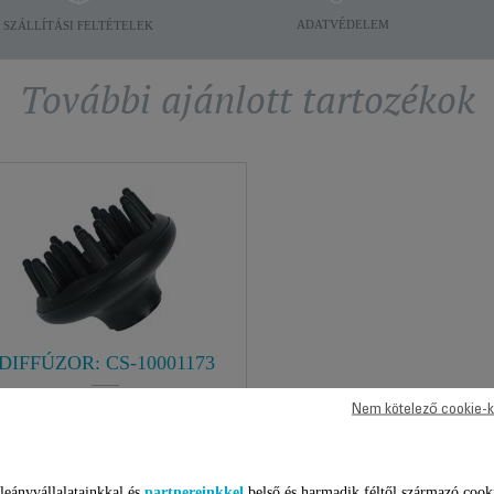
ADATVÉDELEM
SZÁLLÍTÁSI FELTÉTELEK
További ajánlott tartozékok
DIFFÚZOR: CS-10001173
A mindig tökéletes hajformázás!
Nem kötelező cookie-k
Raktáron van.
leányvállalatainkkal és
partnereinkkel
belső és harmadik féltől származó cook