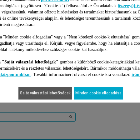
hnológiákat (együttesen: "Cookie-k") felhasználni az Ön adatainak
összegyűjté
1 695 Ft
 végezhessünk, valamint célzott hirdetéseket és tartalmakat biztosíthassunk az 
i és online tevékenységei alapján, és lehetőséget teremthessünk a tartalmak köz
rténő megosztására.
Kosárba
 a "Minden cookie elfogadása" vagy a "Nem kötelező cookie-k elutasítása" gom
ogadhatja vagy utasíthatja el. Kérjük, vegye figyelembe, hogy ha elutasítja a coo
ldal hatékony működéséhez szükséges cookie-kat használjuk.
a
"Saját választási lehetőségek"
gombra a különböző cookie-kategóriákkal ka
ormációkért és a részletes választási lehetőségekért. Bármikor módosíthatja vála
3 Termékekhez
iaközpontunkban
. További információért olvassa el cookie-kra vonatkozó
irán
Saját választási lehetőségek
Minden cookie elfogadása
 kompatibilis az Ön készülékével, kérjük gépelje be a termék azonosító