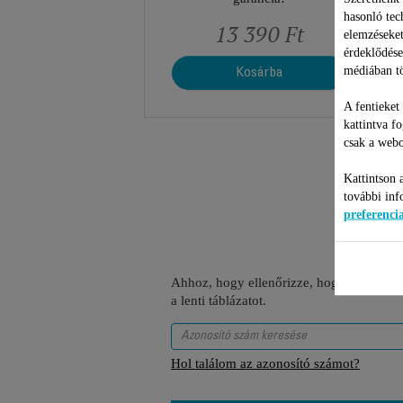
hasonló tec
13 390 Ft
elemzéseket
érdeklődése
médiában tö
Kosárba
A fentieket
kattintva f
csak a webo
Kattintson 
további inf
preferenc
Ahhoz, hogy ellenőrizze, hogy ez a tétel
a lenti táblázatot.
Hol találom az azonosító számot?