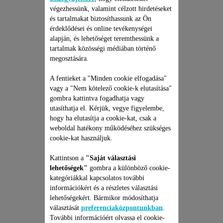
végezhessünk, valamint célzott hirdetéseket
és tartalmakat biztosíthassunk az Ön
érdeklődései és online tevékenységei
alapján, és lehetőséget teremthessünk a
tartalmak közösségi médiában történő
megosztására.
ROWENTA HAJSZÁRÍTÓ
A fentieket a "Minden cookie elfogadása"
JAVÍTÁSI CSOMAG
vagy a "Nem kötelező cookie-k elutasítása"
gombra kattintva fogadhatja vagy
Árajánlat, meglepetések nélkül
utasíthatja el. Kérjük, vegye figyelembe,
és 6 hónapos kiterjesztett
hogy ha elutasítja a cookie-kat, csak a
garancia!
weboldal hatékony működéséhez szükséges
13 390 Ft
cookie-kat használjuk.
Kattintson a
"Saját választási
Kosárba
lehetőségek"
gombra a különböző cookie-
kategóriákkal kapcsolatos további
információkért és a részletes választási
lehetőségekért. Bármikor módosíthatja
választását
preferenciaközpontunkban
.
További információért olvassa el cookie-