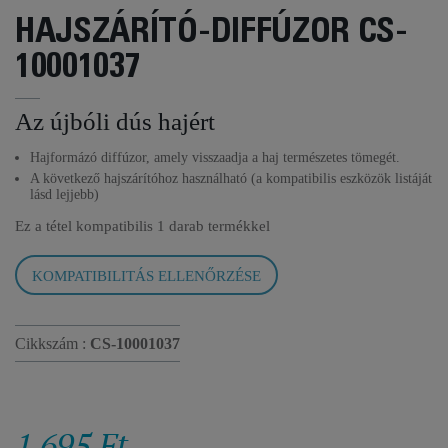
HAJSZÁRÍTÓ-DIFFÚZOR CS-
10001037
Az újbóli dús hajért
Hajformázó diffúzor, amely visszaadja a haj természetes tömegét.
A következő hajszárítóhoz használható (a kompatibilis eszközök listáját
lásd lejjebb)
Ez a tétel kompatibilis
1 darab termékkel
KOMPATIBILITÁS ELLENŐRZÉSE
Cikkszám :
CS-10001037
1 695 Ft