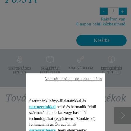
-
+
Raktáron van.
6 napon belül kézbesíthető.
Kosárba
ADATVÉDELEM
BIZTONSÁGOS
SZÁLLÍTÁSI
ÉRTÉKESÍTÉS
FIZETÉS
FELTÉTELEK
FELTÉTELEI
Nem kötelező cookie-k elutasítása
További ajánlott tartozékok
Szeretnénk leányvállalatainkkal és
partnereinkkel
belső és harmadik féltől
származó cookie-kat vagy hasonló
technológiákat (együttesen: "Cookie-k")
felhasználni az Ön adatainak
összegyűjtésére
, hogy elemzéseket