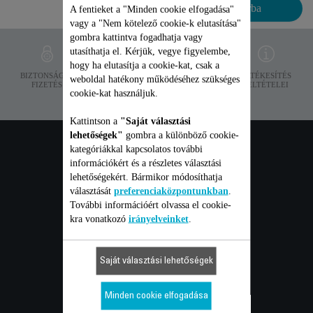
Kosárba
A fentieket a "Minden cookie elfogadása"
vagy a "Nem kötelező cookie-k elutasítása"
gombra kattintva fogadhatja vagy
utasíthatja el. Kérjük, vegye figyelembe,
hogy ha elutasítja a cookie-kat, csak a
ADATVÉDELEM
BIZTONSÁGOS
SZÁLLÍTÁSI
ÉRTÉKESÍTÉS
weboldal hatékony működéséhez szükséges
FIZETÉS
FELTÉTELEK
FELTÉTELEI
cookie-kat használjuk.
Kattintson a
"Saját választási
lehetőségek"
gombra a különböző cookie-
FOGYASZTÓI
kategóriákkal kapcsolatos további
információkért és a részletes választási
lehetőségekért. Bármikor módosíthatja
szolgáltatások
választását
preferenciaközpontunkban
.
További információért olvassa el cookie-
kra vonatkozó
irányelveinket
.
GARANCIA
Saját választási lehetőségek
JAVÍTÁS
Minden cookie elfogadása
FELHASZNÁLÓI ÚTMUTATÓ