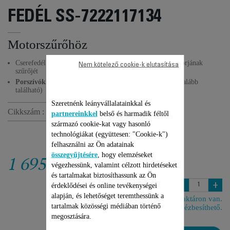
FEDÉL SS-7222117134
Motorszűrőhöz
Cserefedél a porszívóhoz, amely megvédi a készülék motorjának
Nem kötelező cookie-k elutasítása
szűrőjét
Porszívókhoz
tervezve (a kompatibilis készülékek listája alább
található)
Szeretnénk leányvállalatainkkal és
Cikkszám :
SS-7222117134
partnereinkkel
belső és harmadik féltől
származó cookie-kat vagy hasonló
technológiákat (együttesen: "Cookie-k")
felhasználni az Ön adatainak
összegyűjtésére
, hogy elemzéseket
1 695 Ft
végezhessünk, valamint célzott hirdetéseket
és tartalmakat biztosíthassunk az Ön
-
+
érdeklődései és online tevékenységei
alapján, és lehetőséget teremthessünk a
Raktáron van.
tartalmak közösségi médiában történő
6 napon belül kézbesíthető.
megosztására.