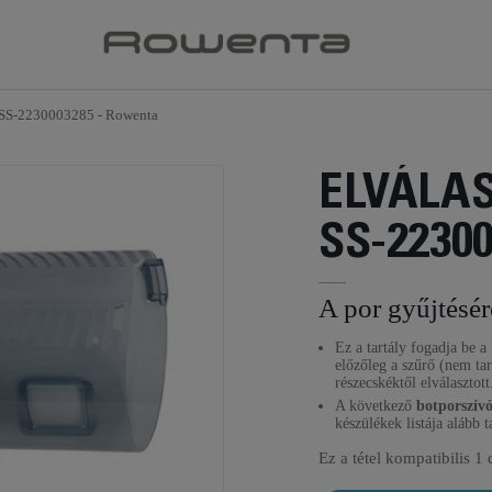
y SS-2230003285 - Rowenta
ELVÁLA
SS-2230
A por gyűjtésér
Ez a tartály fogadja be a 
előzőleg a szűrő (nem tar
részecskéktől elválasztott
A következő
botporszív
készülékek listája alább t
Ez a tétel kompatibilis
1 