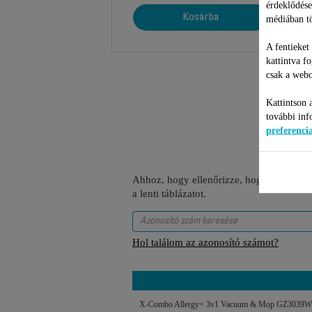
érdeklődése
Kosárba
médiában tö
A fentieket
kattintva f
csak a webo
Kattintson 
további inf
preferenc
Ahhoz, hogy ellenőrizze, hogy ez a tétel
a lenti táblázatot.
Hol találom az azonosító számot?
X-Combo Allergy+ 3v1 Vacuum & Mop GZ3039