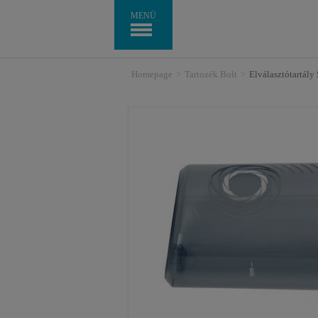
MENÜ
Homepage
>
Tartozék Bolt
>
Elválasztótartál