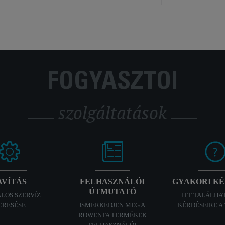
FOGYASZTÓI
szolgáltatások
AVÍTÁS
FELHASZNÁLÓI
GYAKORI K
ÚTMUTATÓ
ALOS SZERVÍZ
ITT TALÁLHA
ERESÉSE
ISMERKEDJEN MEG A
KÉRDÉSEIRE A
ROWENTA TERMÉKEK