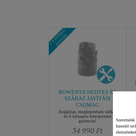
ROWENTA NEDVES ÉS
SZÁRAZ JAVÍTÁSI
CSOMAG
Árajánlat, meglepetések nélkül
és 6 hónapos kiterjesztett
Szeretnénk 
garancia!
hasonló tec
34 990 Ft
elemzéseket