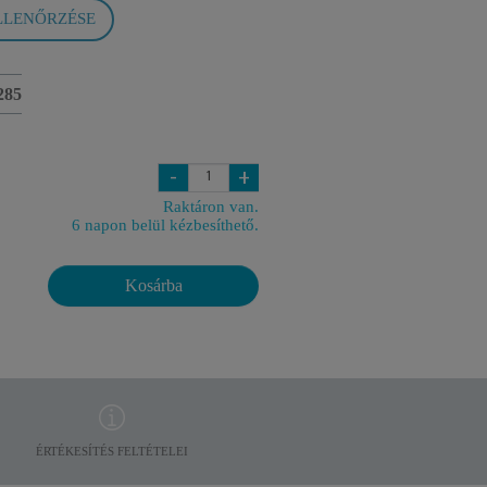
LLENŐRZÉSE
285
-
+
Raktáron van.
6 napon belül kézbesíthető.
Kosárba
ÉRTÉKESÍTÉS FELTÉTELEI