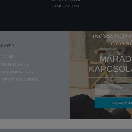
FELHASZNÁLÓI
ÚTMUTATÓIVAL
Iratkozzon fel
hírlevel
Rowenta
Enjoy
MARAD
RÓLUNK
TÖRTÉNELMÜNK
KAPCSOL
MADE IN ROWENTA
ÉLVEZZE KI ROWENTA