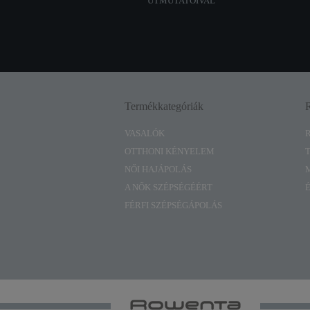
ÚTMUTATÓIVAL
Termékkategóriák
VASALÓK
OTTHONI KÉNYELEM
NŐI HAJÁPOLÁS
A NŐK SZÉPSÉGÉÉRT
FÉRFI SZÉPSÉGÁPOLÁS