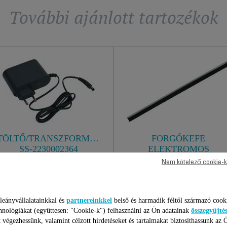
További ajánlott tartozékok
TÖLTŐ/TRANSZFORMÁTOR
FORGÓKEFE
SS-2230002364
ELEKTROMOS
KEFÉHEZ SS-223000328
Nem kötelező cookie-k
Töltő/transzformátor SS-
Az optimális szívóteljesítmény
2230002364
érdekében!
Raktáron van.
Raktáron van.
leányvállalatainkkal és
partnereinkkel
belső és harmadik féltől származó cook
hnológiákat (együttesen: "Cookie-k") felhasználni az Ön adatainak
összegyűjté
6 375 Ft
1 695 Ft
 végezhessünk, valamint célzott hirdetéseket és tartalmakat biztosíthassunk az 