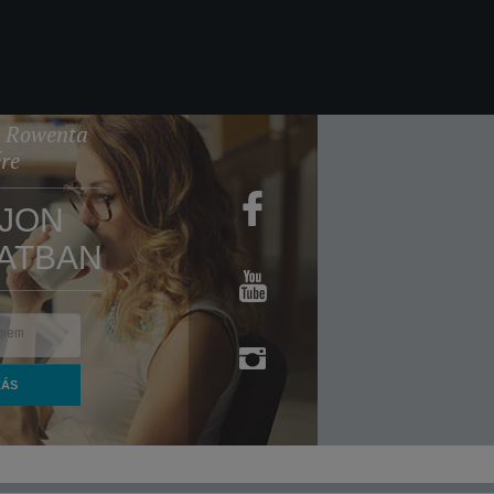
 a Rowenta
ére
JON
ATBAN