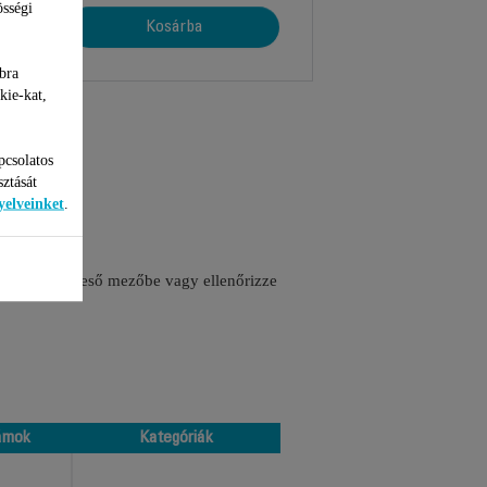
össégi
Kosárba
bra
kie-kat,
pcsolatos
sztását
yelveinket
.
 számát a kereső mezőbe vagy ellenőrizze
ámok
Kategóriák
ámok
Kategóriák