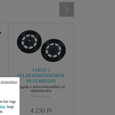
TARTÓ 2
FELMOSÓKENDŐHÖZ
0
SS-2230003282
 elutasítása
Rögzíti a felmosókendőket az
elektrokefére
Raktáron van.
ie-kat vagy
sére
, hogy
4 250 Ft
Ön