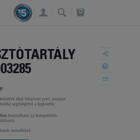
×
SZTÓTARTÁLY
003285
e
készülék által felszívott port, amelyet
tozék) segítségével a legkisebb
.
óhoz
használható: (a kompatibilis
alálható)
darab termékkel