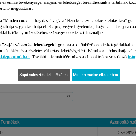
i és online tevékenységei alapján, és lehetőséget teremthessünk a tartalmak köz
Kosárba
Kosárba
rténő megosztására.
 a "Minden cookie elfogadása" vagy a "Nem kötelező cookie-k elutasítása" gom
ogadhatja vagy utasíthatja el. Kérjük, vegye figyelembe, hogy ha elutasítja a coo
ldal hatékony működéséhez szükséges cookie-kat használjuk.
a
"Saját választási lehetőségek"
gombra a különböző cookie-kategóriákkal ka
ormációkért és a részletes választási lehetőségekért. Bármikor módosíthatja vála
1 Termékekhez
iaközpontunkban
. További információért olvassa el cookie-kra vonatkozó
irán
Saját választási lehetőségek
Minden cookie elfogadása
 kompatibilis az Ön készülékével, kérjük gépelje be a termék azonosító
Termékek
Azonosító sz
Termékek
Azonosító sz
WO
GZ3039WO