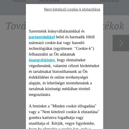
FIZETÉS
FELTÉTELEK
FELTÉTELEI
Nem kötelező cookie-k elutasítása
További ajánlott tartozékok
Szeretnénk leányvállalatainkkal és
partnereinkkel
belső és harmadik féltől
származó cookie-kat vagy hasonló
technológiákat (együttesen: "Cookie-k")
felhasználni az Ön adatainak
összegyűjtésére
, hogy elemzéseket
végezhessünk, valamint célzott hirdetéseket
és tartalmakat biztosíthassunk az Ön
érdeklődései és online tevékenységei
alapján, és lehetőséget teremthessünk a
tartalmak közösségi médiában történő
megosztására.
ROWENTA ÁLLÓ
A fentieket a "Minden cookie elfogadása"
PORSZÍVÓ JAVÍTÁSI
vagy a "Nem kötelező cookie-k elutasítása"
CSOMAG
gombra kattintva fogadhatja vagy
Árajánlat, meglepetések nélkül
utasíthatja el. Kérjük, vegye figyelembe,
és 6 hónapos kiterjesztett