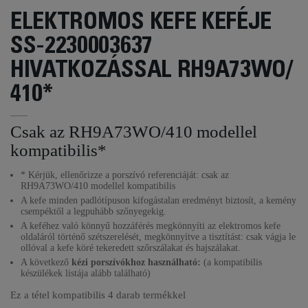
ELEKTROMOS KEFE KEFÉJE
SS-2230003637
HIVATKOZÁSSAL RH9A73WO/
410*
Csak az RH9A73WO/410 modellel
kompatibilis*
* Kérjük, ellenőrizze a porszívó referenciáját: csak az
RH9A73WO/410 modellel kompatibilis
A kefe minden padlótípuson kifogástalan eredményt biztosít, a kemény
csempéktől a legpuhább szőnyegekig.
A keféhez való könnyű hozzáférés megkönnyíti az elektromos kefe
oldaláról történő szétszerelését, megkönnyítve a tisztítást: csak vágja le
ollóval a kefe köré tekeredett szőrszálakat és hajszálakat.
A következő
kézi porszívókhoz használható:
(a kompatibilis
készülékek listája alább található)
Ez a tétel kompatibilis
4 darab termékkel