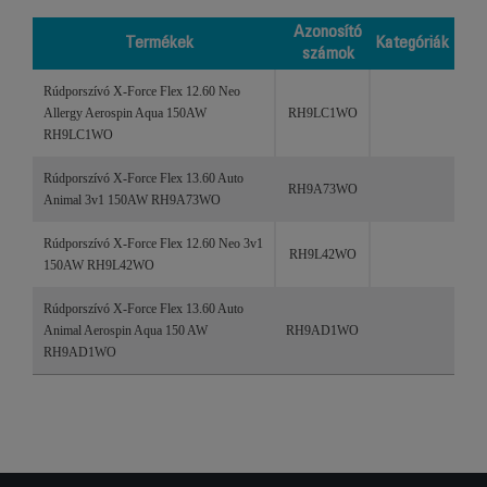
Azonosító
Termékek
Kategóriák
számok
Termékek
Azonosító
Kategóriák
Rúdporszívó X-Force Flex 12.60 Neo
számok
Allergy Aerospin Aqua 150AW
RH9LC1WO
RH9LC1WO
Rúdporszívó X-Force Flex 13.60 Auto
RH9A73WO
Animal 3v1 150AW RH9A73WO
Rúdporszívó X-Force Flex 12.60 Neo 3v1
RH9L42WO
150AW RH9L42WO
Rúdporszívó X-Force Flex 13.60 Auto
Animal Aerospin Aqua 150 AW
RH9AD1WO
RH9AD1WO