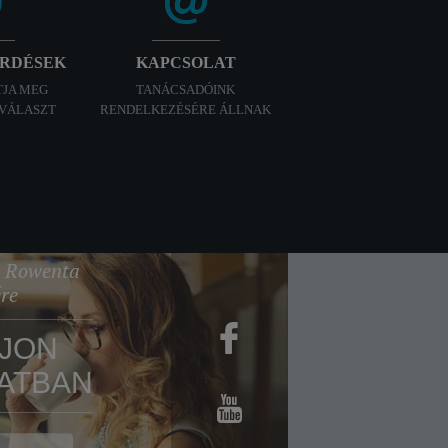
ÉRDÉSEK
KAPCSOLAT
TJA MEG
TANÁCSADÓINK
 VÁLASZT
RENDELKEZÉSÉRE ÁLLNAK
 a Rowenta
ére
JON
ATBAN