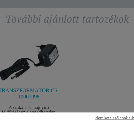
További ajánlott tartozékok
TRANSZFORMÁTOR CS-
10001098
A szakáll- és hajnyíró
feltöltéséhez elengedhetetlen
Raktáron van.
Nem kötelező cookie-k