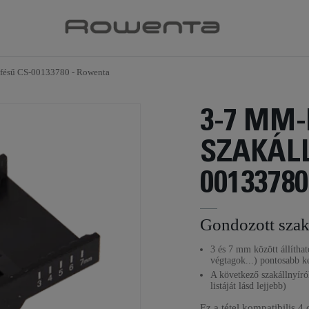
lfésű CS-00133780 - Rowenta
3-7 MM-
SZAKÁLL
00133780
Gondozott szak
3 és 7 mm között állítható
végtagok...) pontosabb k
A következő szakállnyíró
listáját lásd lejjebb)
Ez a tétel kompatibilis
4 