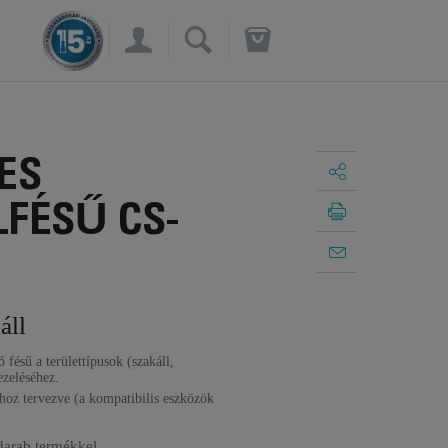
×
ES
FÉSŰ CS-
áll
 fésű a területtípusok (szakáll,
ezeléséhez.
hoz tervezve (a kompatibilis eszközök
darab termékkel