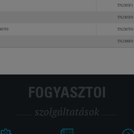
Termékek
Azonosító sz
TN2305F1
TN2305F0
07F0
TN2307F0
TN2300F0
FOGYASZTÓI
szolgáltatások