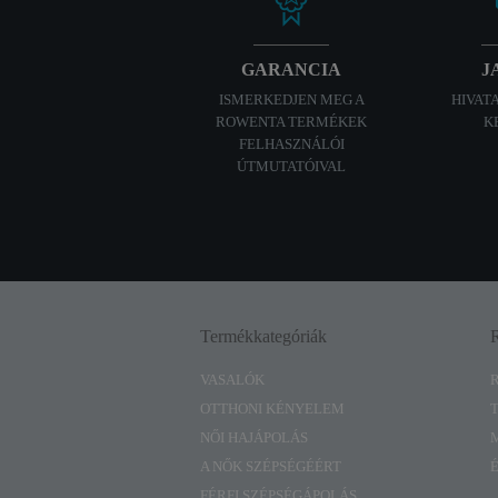
GARANCIA
J
ISMERKEDJEN MEG A
HIVAT
ROWENTA TERMÉKEK
K
FELHASZNÁLÓI
ÚTMUTATÓIVAL
Termékkategóriák
VASALÓK
OTTHONI KÉNYELEM
NŐI HAJÁPOLÁS
A NŐK SZÉPSÉGÉÉRT
FÉRFI SZÉPSÉGÁPOLÁS