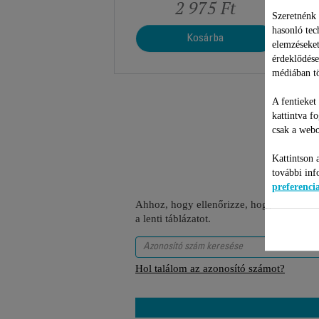
2 975 Ft
Szeretnénk 
hasonló tec
Kosárba
elemzéseket
érdeklődése
médiában tö
A fentieket
kattintva f
csak a webo
Kattintson 
további inf
preferenc
Ahhoz, hogy ellenőrizze, hogy ez a tétel
a lenti táblázatot.
Hol találom az azonosító számot?