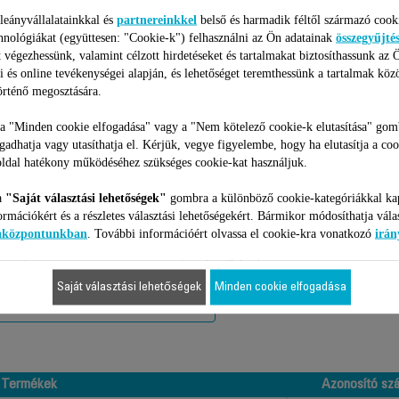
4 250 Ft
leányvállalatainkkal és
partnereinkkel
belső és harmadik féltől származó cook
hnológiákat (együttesen: "Cookie-k") felhasználni az Ön adatainak
összegyűjté
Kosárba
 végezhessünk, valamint célzott hirdetéseket és tartalmakat biztosíthassunk az 
i és online tevékenységei alapján, és lehetőséget teremthessünk a tartalmak köz
rténő megosztására.
 a "Minden cookie elfogadása" vagy a "Nem kötelező cookie-k elutasítása" gom
ogadhatja vagy utasíthatja el. Kérjük, vegye figyelembe, hogy ha elutasítja a coo
ldal hatékony működéséhez szükséges cookie-kat használjuk.
4 Termékekhez
a
"Saját választási lehetőségek"
gombra a különböző cookie-kategóriákkal ka
ormációkért és a részletes választási lehetőségekért. Bármikor módosíthatja vála
iaközpontunkban
. További információért olvassa el cookie-kra vonatkozó
irán
 kompatibilis az Ön készülékével, kérjük gépelje be a termék azonosító
Saját választási lehetőségek
Minden cookie elfogadása
Termékek
Azonosító sz