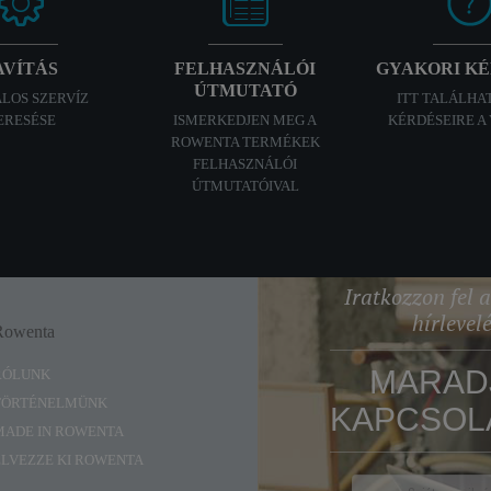
AVÍTÁS
FELHASZNÁLÓI
GYAKORI K
ÚTMUTATÓ
ALOS SZERVÍZ
ITT TALÁLHA
ERESÉSE
ISMERKEDJEN MEG A
KÉRDÉSEIRE A
ROWENTA TERMÉKEK
FELHASZNÁLÓI
ÚTMUTATÓIVAL
Iratkozzon fel
hírlevel
Rowenta
Enjoy
MARAD
RÓLUNK
TÖRTÉNELMÜNK
KAPCSOL
MADE IN ROWENTA
ÉLVEZZE KI ROWENTA