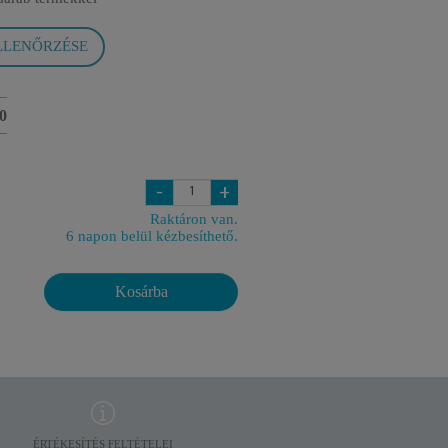
LLENŐRZÉSE
0
-
+
Raktáron van.
6 napon belül kézbesíthető.
Kosárba
ÉRTÉKESÍTÉS FELTÉTELEI