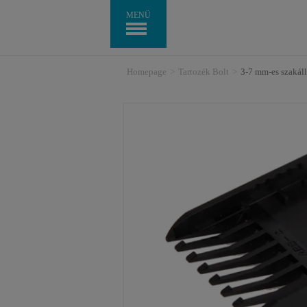
MENÜ
Homepage
>
Tartozék Bolt
>
3-7 mm-es szakál