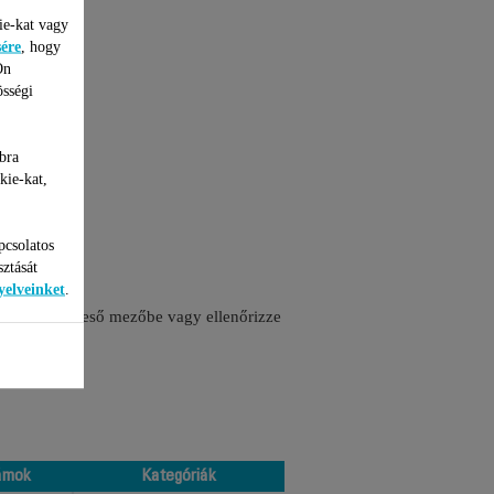
ie-kat vagy
sére
, hogy
Ön
össégi
bra
kie-kat,
pcsolatos
sztását
yelveinket
.
 számát a kereső mezőbe vagy ellenőrizze
ámok
Kategóriák