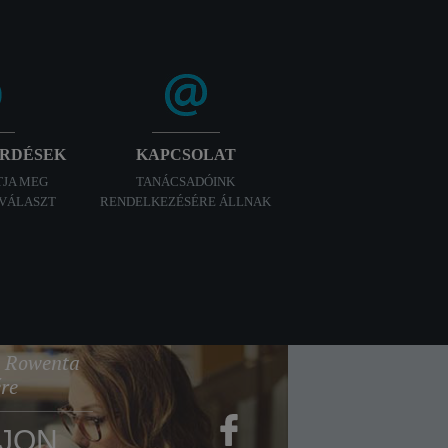
ÉRDÉSEK
KAPCSOLAT
TJA MEG
TANÁCSADÓINK
 VÁLASZT
RENDELKEZÉSÉRE ÁLLNAK
 a Rowenta
ére
JON