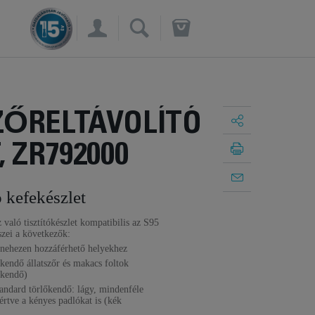
×
ZŐRELTÁVOLÍTÓ
, ZR792000
ó kefekészlet
z való tisztítókészlet kompatibilis az S95
szei a következők:
s nehezen hozzáférhető helyekhez
kendő állatszőr és makacs foltok
őkendő)
tandard törlőkendő: lágy, mindenféle
értve a kényes padlókat is (kék