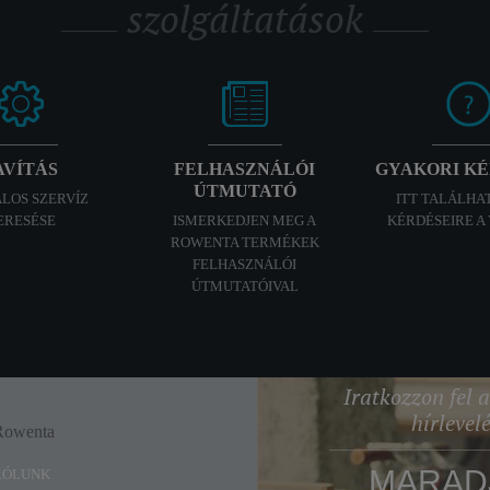
szolgáltatások
AVÍTÁS
FELHASZNÁLÓI
GYAKORI K
ÚTMUTATÓ
ALOS SZERVÍZ
ITT TALÁLHA
ERESÉSE
ISMERKEDJEN MEG A
KÉRDÉSEIRE A
ROWENTA TERMÉKEK
FELHASZNÁLÓI
ÚTMUTATÓIVAL
Iratkozzon fel
hírlevel
Rowenta
Enjoy
MARAD
RÓLUNK