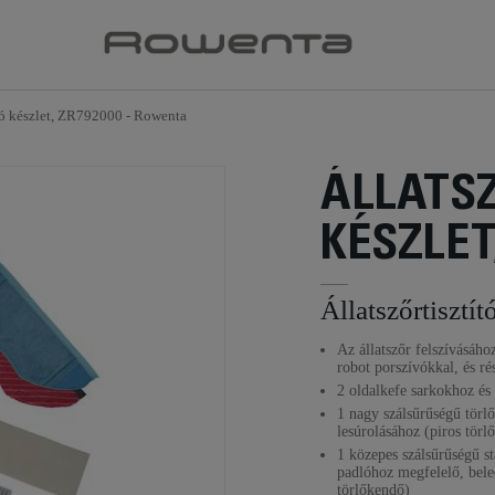
tó készlet, ZR792000 - Rowenta
ÁLLATS
KÉSZLET
Állatszőrtisztít
Az állatszőr felszívásáho
robot porszívókkal, és ré
2 oldalkefe sarkokhoz é
1 nagy szálsűrűségű törlő
lesúrolásához (piros törl
1 közepes szálsűrűségű s
padlóhoz megfelelő, bele
törlőkendő)