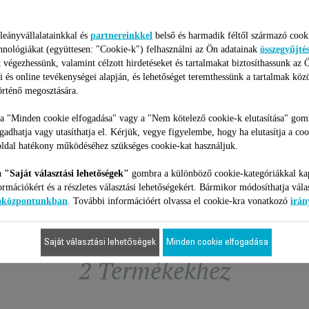
SZŰRŐSZIVACS SS-
TÖLTŐ, 24 V-OS SS-
2230002679
2230002531
leányvállalatainkkal és
partnereinkkel
belső és harmadik féltől származó cook
hnológiákat (együttesen: "Cookie-k") felhasználni az Ön adatainak
összegyűjté
Szűrőszivacs SS-2230002679
Töltő, 24 V-os SS-223000253
 végezhessünk, valamint célzott hirdetéseket és tartalmakat biztosíthassunk az 
Raktáron van.
Raktáron van.
i és online tevékenységei alapján, és lehetőséget teremthessünk a tartalmak köz
rténő megosztására.
 a "Minden cookie elfogadása" vagy a "Nem kötelező cookie-k elutasítása" gom
1 270 Ft
8 930 Ft
ogadhatja vagy utasíthatja el. Kérjük, vegye figyelembe, hogy ha elutasítja a coo
ldal hatékony működéséhez szükséges cookie-kat használjuk.
Kosárba
Kosárba
a
"Saját választási lehetőségek"
gombra a különböző cookie-kategóriákkal ka
ormációkért és a részletes választási lehetőségekért. Bármikor módosíthatja vála
iaközpontunkban
. További információért olvassa el cookie-kra vonatkozó
irán
Saját választási lehetőségek
Minden cookie elfogadása
2 Termékekhez