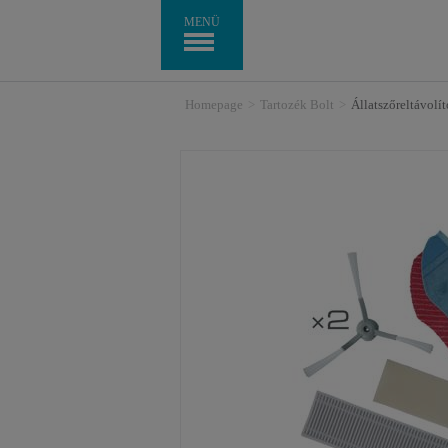
MENÜ
Homepage
>
Tartozék Bolt
>
Állatszőreltávolí