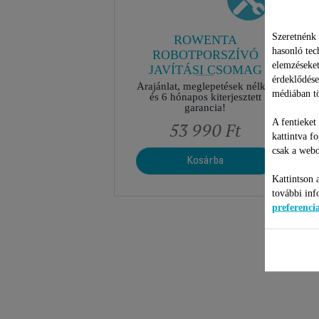
Szeretnénk 
ROWENTA
hasonló tec
ROBOTPORSZÍVÓ
elemzéseket
JAVÍTÁSI CSOMAG
érdeklődése
Árajánlat, meglepetések nélkül
médiában tö
és 6 hónapos kiterjesztett
garancia!
A fentieket
53 990 Ft
kattintva f
csak a webo
Kosárba
Kattintson 
további inf
preferenc