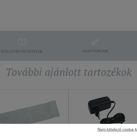
ADATVÉDELEM
SZÁLLÍTÁSI FELTÉTELEK
További ajánlott tartozékok
Nem kötelező cookie-k