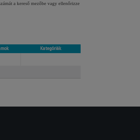
 számát a kereső mezőbe vagy ellenőrizze
ámok
Kategóriák
ámok
Kategóriák