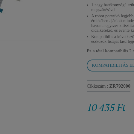
1 nagy hatékonyságú szűr
megszűrésével
A robot porszívó legjobb
érdekében ajánlott minde
havonta egyszer kitisztíta
oldalkeféket, és évente ké
Kompatibilis a következő
eszközök listáját lásd lej
Ez a tétel kompatibilis
2 
KOMPATIBILITÁS E
Cikkszám :
ZR792000
10 435 Ft