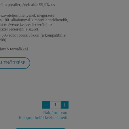
ő: a porallergének akár 99,9%-os
 szívóteljesítményének megőrzése
n 100. alkalommal kimosni a törlőkendőt,
ni és évente kétszer lecserélni az
tszer lecserélni a szűrőt.
 S95 robot porszívókkal (a kompatibilis
jebb)
darab termékkel
LLENŐRZÉSE
-
+
Raktáron van.
6 napon belül kézbesíthető.