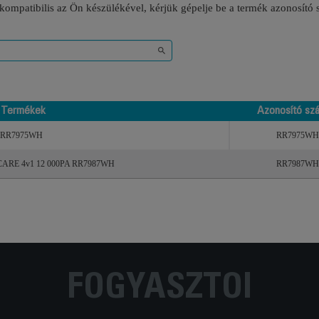
 kompatibilis az Ön készülékével, kérjük gépelje be a termék azonosító
Termékek
Azonosító sz
Termékek
Azonosító sz
PA RR7975WH
RR7975WH
 CARE 4v1 12 000PA RR7987WH
RR7987WH
FOGYASZTÓI