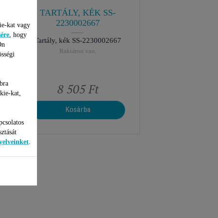
TARTÁLY, KÉK SS-
2230002667
ie-kat vagy
sére
, hogy
1
Tartály, kék SS-2230002667
Ön
Raktáron van.
össégi
bra
8 505 Ft
kie-kat,
Kosárba
pcsolatos
sztását
yelveinket
.