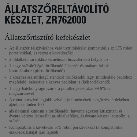
ÁLLATSZŐRELTÁVOLÍTÓ
KÉSZLET, ZR762000
Állatszőrtisztító kefekészlet
Az állatszőr felszívásához való tisztítókészlet kompatibilis az S75 robot
porszívókkal, és részei a következők:
2 oldalkefe sarkokhoz és nehezen hozzáférhető helyekhez
1 nagy szálsűrűségű törlőkendő állatszőr és makacs foltok
lesúrolásához (piros törlőkendő)
1 közepes szálsűrűségű standard törlőkendő: lágy, mindenféle padlóhoz
megfelelő, beleértve a kényes padlókat is (kék törlőkendő)
1 nagy hatékonyságú szűrő: a porallergének akár 99,9%-os
megszűrésével
A robot porszívó legjobb szívóteljesítményének megőrzése érdekében
ajánlott minden 100.
alkalommal kimosni a törlőkendőt, havonta egyszer kitisztítani és
évente kétszer lecserélni az oldalkeféket, és évente kétszer lecserélni a
szűrőt.
Kompatibilis a következő S75 robot porszívókkal (a kompatibilis
eszközök listáját lásd lejjebb)