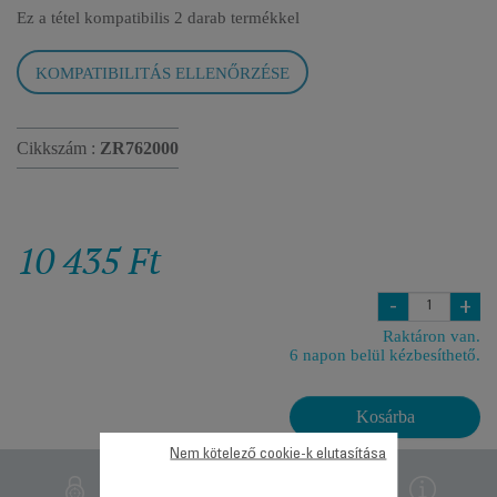
Ez a tétel kompatibilis
2 darab termékkel
KOMPATIBILITÁS ELLENŐRZÉSE
Cikkszám :
ZR762000
10 435 Ft
-
+
Raktáron van.
6 napon belül kézbesíthető.
Kosárba
Nem kötelező cookie-k elutasítása