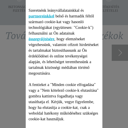
ADATVÉDELEM
BIZTONSÁGOS
SZÁLLÍTÁSI
ÉRTÉKESÍTÉS
Szeretnénk leányvállalatainkkal és
FIZETÉS
FELTÉTELEK
FELTÉTELEI
partnereinkkel
belső és harmadik féltől
származó cookie-kat vagy hasonló
technológiákat (együttesen: "Cookie-k")
További ajánlott tartozékok
felhasználni az Ön adatainak
összegyűjtésére
, hogy elemzéseket
végezhessünk, valamint célzott hirdetéseket
és tartalmakat biztosíthassunk az Ön
érdeklődései és online tevékenységei
alapján, és lehetőséget teremthessünk a
tartalmak közösségi médiában történő
megosztására.
A fentieket a "Minden cookie elfogadása"
vagy a "Nem kötelező cookie-k elutasítása"
gombra kattintva fogadhatja vagy
utasíthatja el. Kérjük, vegye figyelembe,
hogy ha elutasítja a cookie-kat, csak a
ROWENTA
weboldal hatékony működéséhez szükséges
ROBOTPORSZÍVÓ
cookie-kat használjuk.
JAVÍTÁSI CSOMAG