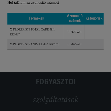
Hol találom az azonosító számot?
Azonosító
Termékek
Kategóriák
számok
Termékek
Azonosító
Kategóriák
X-PLORER S75 TOTAL CARE 4in1
számok
RR7687WH
RR7687
X-PLORER S75 ANIMAL 4in1 RR7675
RR7675WH
FOGYASZTÓI
szolgáltatások