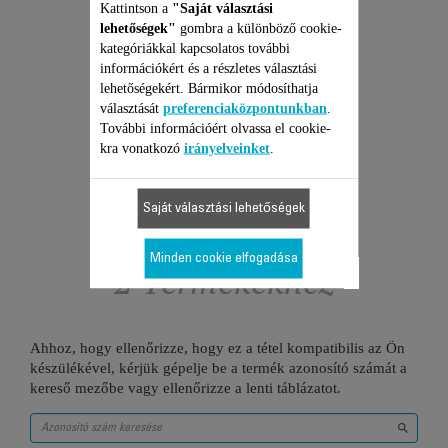
Kattintson a
"Saját választási
Árajánlat, meglepetések nélkül
és 6 hónapos kiterjesztett
lehetőségek"
gombra a különböző cookie-
garancia!
kategóriákkal kapcsolatos további
53 990 Ft
információkért és a részletes választási
lehetőségekért. Bármikor módosíthatja
választását
preferenciaközpontunkban
.
Kosárba
További információért olvassa el cookie-
kra vonatkozó
irányelveinket
.
Saját választási lehetőségek
Minden cookie elfogadása
2 Termékekhez
Ahhoz, hogy ellenőrizze, hogy ez a tétel kompatibilis az Ön
készülékével, kérjük gépelje be a termék azonosító számát a
kereső mezőbe vagy ellenőrizze a lenti táblázatot.