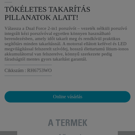
TÖKÉLETES TAKARÍTÁS
PILLANATOK ALATT!
Válassza a Dual Force 2-in1 porszívót – vezeték nélküli porszívó
integrált kézi porszívóval egyetlen könnyen használható
berendezésben, amely időt takarít meg és rendkívül praktikus
segítőtárs minden takarításnál. A motorral ellátott kefével és LED
megvilágítással felszerelt szívófej, hosszú élettartamú lítium-ionos
akkumulátorral van felszerelve, könnyű szerkezete pedig
fáradságtól mentes gyors takarítást garantál.
Cikkszám : RH6753WO
Online vásárlás
A TERMÉK