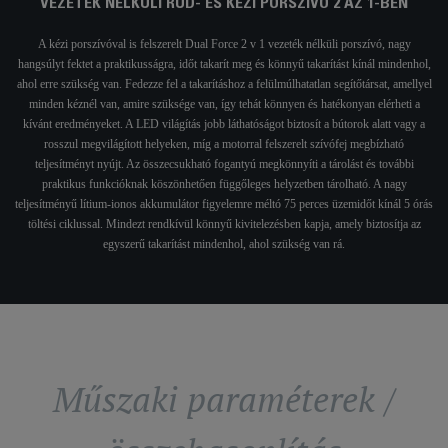
VEZETÉK NÉLKÜLI RÚD- ÉS KÉZI PORSZÍVÓ 2 AZ 1-BEN
A kézi porszívóval is felszerelt Dual Force 2 v 1 vezeték nélküli porszívó, nagy
hangsúlyt fektet a praktikusságra, időt takarít meg és könnyű takarítást kínál mindenhol,
ahol erre szükség van. Fedezze fel a takarításhoz a felülmúlhatatlan segítőtársat, amellyel
minden kéznél van, amire szüksége van, így tehát könnyen és hatékonyan elérheti a
kívánt eredményeket. A LED világítás jobb láthatóságot biztosít a bútorok alatt vagy a
rosszul megvilágított helyeken, míg a motorral felszerelt szívófej megbízható
teljesítményt nyújt. Az összecsukható fogantyú megkönnyíti a tárolást és további
praktikus funkcióknak köszönhetően függőleges helyzetben tárolható. A nagy
teljesítményű lítium-ionos akkumulátor figyelemre méltó 75 perces üzemidőt kínál 5 órás
töltési ciklussal. Mindezt rendkívül könnyű kivitelezésben kapja, amely biztosítja az
egyszerű takarítást mindenhol, ahol szükség van rá.
Műszaki paraméterek /