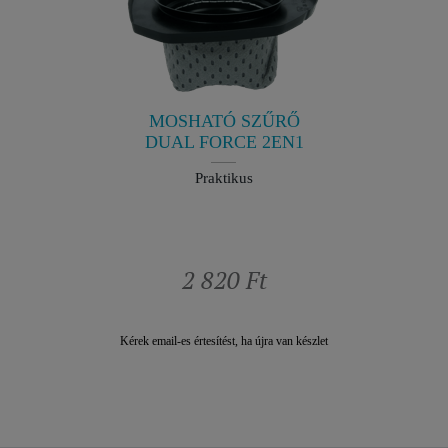
ÁLLÓ
TÖLTŐ
VÍTÁSI
TOR,
G
9
ések nélkül
A porszí
jesztett
f
MOSHATÓ SZŰRŐ
DUAL FORCE 2EN1
Praktikus
Ft
2 820 Ft
Kérek email-es értesítést, ha újra van készlet
Kérek email-es 