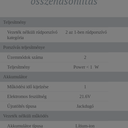
összehasonlítás
Teljesítmény
Vezeték nélküli rúdporszívó
2 az 1-ben rúdporszívó
kategória
Porszívás teljesítménye
Üzemmódok száma
2
Teljesítmény
Power < 1 W
Akkumulátor
Működési idő kijelzése
1
Elektromos feszültség
21.6V
Újratöltés típusa
Jackdugó
Vezeték nélküli működés
Akkumulátor típusa
Lítium-ion