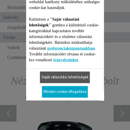
weboldal hatékony működéséhez szükséges
Réstisztító fej
cookie-kat használjuk.
Szívófej
Kattintson a
"Saját választási
lehetőségek"
gombra a különböző cookie-
Forgókefés tisztítórendszer
kategóriákkal kapcsolatos további
információkért és a részletes választási
Dizájn
lehetőségekért. Bármikor módosíthatja
Színek
Piros
választását
preferenciaközpontunkban
.
További információért olvassa el cookie-
Csatlakozóaljzat típusa
Európai
kra vonatkozó
irányelveinket
.
Nézze meg a tartozékbolt
Saját választási lehetőségek
exkluzív ajánlatait
Minden cookie elfogadása