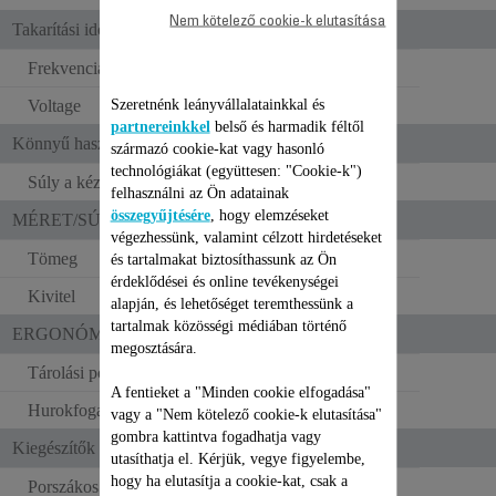
Nem kötelező cookie-k elutasítása
Takarítási idő
Frekvencia
50–60 Hz
Szeretnénk leányvállalatainkkal és
Voltage
100–240 V
partnereinkkel
belső és harmadik féltől
Könnyű használat
származó cookie-kat vagy hasonló
technológiákat (együttesen: "Cookie-k")
Súly a kézben
2.5 kg
felhasználni az Ön adatainak
összegyűjtésére
, hogy elemzéseket
MÉRET/SÚLY
végezhessünk, valamint célzott hirdetéseket
Tömeg
2.5 kg
és tartalmakat biztosíthassunk az Ön
érdeklődései és online tevékenységei
Kivitel
Standard
alapján, és lehetőséget teremthessünk a
tartalmak közösségi médiában történő
ERGONÓMIA
megosztására.
Tárolási pozíció
A fentieket a "Minden cookie elfogadása"
Hurokfogantyú
vagy a "Nem kötelező cookie-k elutasítása"
gombra kattintva fogadhatja vagy
Kiegészítők
utasíthatja el. Kérjük, vegye figyelembe,
hogy ha elutasítja a cookie-kat, csak a
Porszákos kapacitás
0.6 L