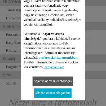
vagy a "Nem kötelező cookie-k elutasítása"
ERGONÓMIA
gombra kattintva fogadhatja vagy
Tárolási pozíció
utasíthatja el. Kérjük, vegye figyelembe,
hogy ha elutasítja a cookie-kat, csak a
Hurokfogantyú
weboldal hatékony működéséhez szükséges
cookie-kat használjuk.
Kiegészítők
Kattintson a
"Saját választási
Porszákos kapacitás
0.6 L
lehetőségek"
gombra a különböző cookie-
Easy Brush kefe
kategóriákkal kapcsolatos további
információkért és a részletes választási
Réstisztító fej
lehetőségekért. Bármikor módosíthatja
választását
preferenciaközpontunkban
.
Szívófej
További információért olvassa el cookie-
Forgókefés tisztítórendszer
kra vonatkozó
irányelveinket
.
Dizájn
Saját választási lehetőségek
Színek
FEHÉR
Minden cookie elfogadása
Nézze meg a tartozékbolt