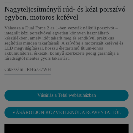
Nagyteljesítményű rúd- és kézi porszívó
egyben, motoros kefével
Válassza a Dual Force 2 az 1-ben vezeték nélküli porszívót –
integrált kézi porszívóval egyetlen könnyen használható
készülékben, amely időt takarít meg és rendkívül praktikus
segítőtárs minden takarításnál. A szívófej a motorizált kefével és
LED megvilágítással, hosszú élettartamú lítium-ionos
akkumulátorral érkezik, könnyű szerkezete pedig garantálja a
fáradságtól mentes gyors takarítást.
Cikkszám : RH6737WH
Vásárlás a Tefal webáruházban
VÁSÁROLJON KÖZVETLENÜL A ROWENTA-TÓL