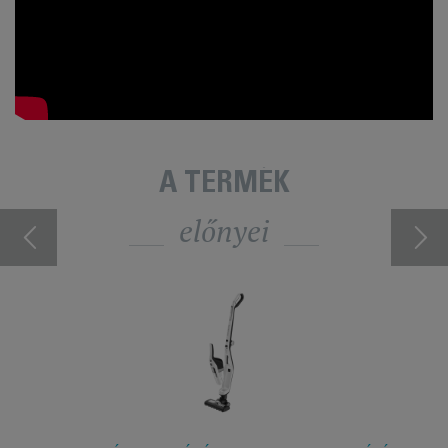
A TERMÉK
előnyei