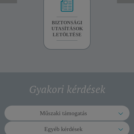
GARANCIA
BIZTONSÁGI
BIZTONSÁGI
INFORMÁCIÓK
UTASÍTÁSOK
UTASÍTÁSOK
LETÖLTÉSE
LETÖLTÉSE
Gyakori kérdések
Műszaki támogatás
A készülék működés közben leáll, és a
Egyéb kérdések