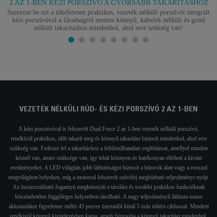
2 AZ 1-BEN KÉZI PORSZÍVÓ A GYORSABB TAKARÍTÁSHOZ
Szerezze be ezt a tökéletesen praktikus, vezeték nélküli porszívót integrált
kézi porszívóval a fáradságtól mentes könnyű, kábelek nélküli és gond
nélküli takarításhoz mindenhol, ahol erre szükség van!
VEZETÉK NÉLKÜLI RÚD- ÉS KÉZI PORSZÍVÓ 2 AZ 1-BEN
A kézi porszívóval is felszerelt Dual Force 2 az 1-ben vezeték nélküli porszívó,
rendkívül praktikus, időt takarít meg és könnyű takarítást biztosít mindenhol, ahol erre
szükség van. Fedezze fel a takarításhoz a felülmúlhatatlan segítőtársat, amellyel minden
kéznél van, amire szüksége van, így tehát könnyen és hatékonyan elérheti a kívánt
eredményeket. A LED világítás jobb láthatóságot biztosít a bútorok alatt vagy a rosszul
megvilágított helyeken, míg a motorral felszerelt szívófej megbízható teljesítményt nyújt.
Az összecsukható fogantyú megkönnyíti a tárolást és további praktikus funkcióknak
köszönhetően függőleges helyzetben tárolható. A nagy teljesítményű líthium-ionos
akkumulátor figyelemre méltó 45 perces üzemidőt kínál 5 órás töltési ciklussal. Mindezt
rendkívül könnyű kivitelezésben kapja, amely biztosítja a könnyű takarítást mindenhol,