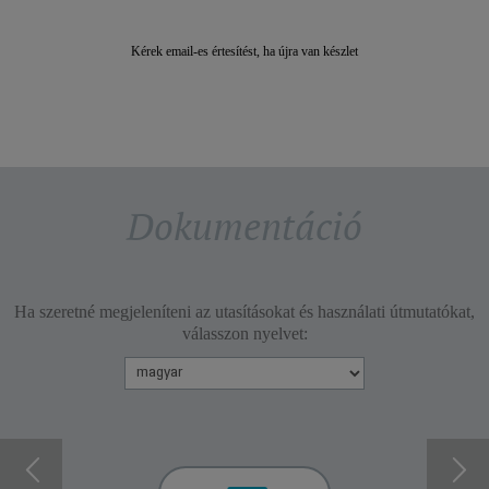
Kérek email-es értesítést, ha újra van készlet
Kérek email-es 
Dokumentáció
Ha szeretné megjeleníteni az utasításokat és használati útmutatókat,
válasszon nyelvet: