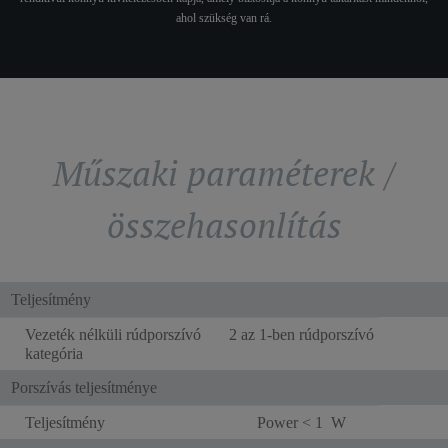
ahol szükség van rá.
Műszaki paraméterek /
összehasonlítás
Teljesítmény
Vezeték nélküli rúdporszívó
2 az 1-ben rúdporszívó
kategória
Porszívás teljesítménye
Teljesítmény
Power < 1 W