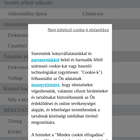
Vezeték nélküli működés
Akkumulátor típusa
Lítium-ion
Akkumulátor
Nem kötelező cookie-k elutasítása
Elektromos feszültség
18 V
Újratöltés típusa
Jackdugó
Szeretnénk leányvállalatainkkal és
Takarítási idő
partnereinkkel
belső és harmadik féltől
származó cookie-kat vagy hasonló
Frekvencia
50–60 Hz
technológiákat (együttesen: "Cookie-k")
Voltage
100–240 V
felhasználni az Ön adatainak
összegyűjtésére
, hogy elemzéseket
Könnyű használat
végezhessünk, valamint célzott hirdetéseket
és tartalmakat biztosíthassunk az Ön
Súly a kézben
2.5 kg
érdeklődései és online tevékenységei
alapján, és lehetőséget teremthessünk a
MÉRET/SÚLY
tartalmak közösségi médiában történő
Tömeg
2.5 kg
megosztására.
Kivitel
Standard
A fentieket a "Minden cookie elfogadása"