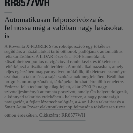
RR8577WH
Automatikusan felporszívózza és
felmossa még a valóban nagy lakásokat
is
A Rowenta X-PLORER S75s robotporszívó egy tökéletes
segítőtárs a háziállatokat tartó otthonok padlójának automatikus
feltakarításához. A LiDAR lézer és a TOF kameráknak
köszönhetően pontos navigációval rendelkezik és tökéletesen
feltérképezi a tisztítandó területet. A mobilalkalmazásban, amely
teljes egészében magyar nyelven működik, tökéletesen személyre
szabhatja a takarítást, a saját szokásainak megfelelően. Beállíthat
no-go és no-mop zónákat, térképeket hozhat létre több emeletre.
Fedezze fel a technológiailag fejlett, akár 2700 Pa nagy
szívóteljesítményű automata porszívót, amely Ön helyett dolgozik,
a könnyed takarítás érdekében - beleértve, a nagy pontosságú
navigációt, a fejlett lézertechnológiát, a 4 az 1-ben takarítást és a
Smart Aqua Power elektronikus mop felmosót a tökéletesen tiszta
Cikkszám : RR8577WH
otthon érdekében.