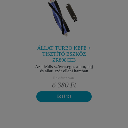
A
OLDALK
ZÍVÓ
Optimál
SOMAG
nehezen el
ések nélkül
R
jesztett
ÁLLAT TURBO KEFE +
TISZTÍTÓ ESZKÖZ
ZR898CE3
Az ideális szövetséges a por, haj
és állati szőr elleni harcban
Raktáron van.
Ft
6 380 Ft
Kosárba