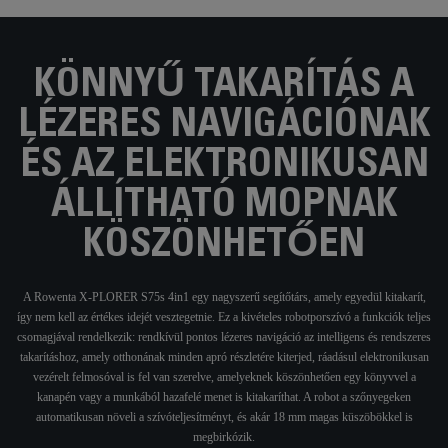
KÖNNYŰ TAKARÍTÁS A
LÉZERES NAVIGÁCIÓNAK
ÉS AZ ELEKTRONIKUSAN
ÁLLÍTHATÓ MOPNAK
KÖSZÖNHETŐEN
A Rowenta X-PLORER S75s 4in1 egy nagyszerű segítőtárs, amely egyedül kitakarít,
így nem kell az értékes idejét vesztegetnie. Ez a kivételes robotporszívó a funkciók teljes
csomagjával rendelkezik: rendkívül pontos lézeres navigáció az intelligens és rendszeres
takarításhoz, amely otthonának minden apró részletére kiterjed, ráadásul elektronikusan
vezérelt felmosóval is fel van szerelve, amelyeknek köszönhetően egy könyvvel a
kanapén vagy a munkából hazafelé menet is kitakaríthat. A robot a szőnyegeken
automatikusan növeli a szívóteljesítményt, és akár 18 mm magas küszöbökkel is
megbirkózik.