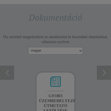
Dokumentáció
Ha szeretné megjeleníteni az utasításokat és használati útmutatókat,
válasszon nyelvet:
GARANCIA
GYORS
BIZTONSÁGI
INFORMÁCIÓK
ÜZEMBEHELYEZÉSI
UTASÍTÁSOK
ÚTMUTATÓ
LETÖLTÉSE
LETÖLTÉSE