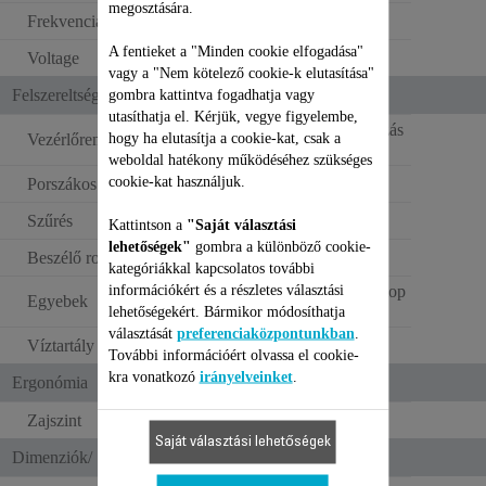
megosztására.
Frekvencia
50–60 Hz
A fentieket a "Minden cookie elfogadása"
Voltage
100–240 V
vagy a "Nem kötelező cookie-k elutasítása"
Felszereltség
gombra kattintva fogadhatja vagy
utasíthatja el. Kérjük, vegye figyelembe,
Igen: mobilalkalmazás
hogy ha elutasítja a cookie-kat, csak a
Vezérlőrendszer
weboldal hatékony működéséhez szükséges
cookie-kat használjuk.
Porszákos kapacitás
0.3 L
Szűrés
HEPA szűrő
Kattintson a
"Saját választási
lehetőségek"
gombra a különböző cookie-
Beszélő robot
Nem
kategóriákkal kapcsolatos további
információkért és a részletes választási
3 standard méretű mop
Egyebek
lehetőségekért. Bármikor módosíthatja
választását
preferenciaközpontunkban
.
Víztartály űrtartalma
0.3 L
További információért olvassa el cookie-
kra vonatkozó
irányelveinket
.
Ergonómia
Zajszint
65 dB(A)
Saját választási lehetőségek
Dimenziók/ Súly