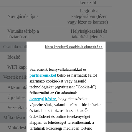
keresztül
Legjobb a
Navigációs típus
kategóriában (lézer
vagy lézer és kamera)
Virtuális térkép a
Helyiségkezelési és
háztartásról
takarítási jelentés
Csatlakoztathatóság
Nem kötelező cookie-k elutasítása
Időzítő
WIFI kapcsolat
Szeretnénk leányvállalatainkkal és
partnereinkkel
belső és harmadik féltől
Vezeték nélküli működés
származó cookie-kat vagy hasonló
technológiákat (együttesen: "Cookie-k")
Akkumulátor típusa
Lítium-ion
felhasználni az Ön adatainak
Újratöltési idő
3 óra
összegyűjtésére
, hogy elemzéseket
végezhessünk, valamint célzott hirdetéseket
Vezeték nélküli működés
120 perc
és tartalmakat biztosíthassunk az Ön
érdeklődései és online tevékenységei
Működési idő
alapján, és lehetőséget teremthessünk a
Működési idő (min. pozíció)
120
tartalmak közösségi médiában történő