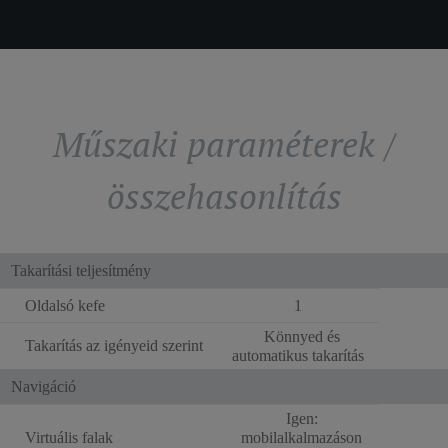
Műszaki paraméterek /
összehasonlítás
Takarítási teljesítmény
Oldalsó kefe
1
Könnyed és
Takarítás az igényeid szerint
automatikus takarítás
Navigáció
Igen:
Virtuális falak
mobilalkalmazáson