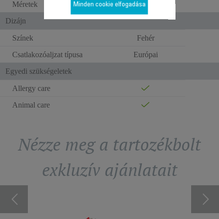
Méretek
34x34x9.5 cm
Minden cookie elfogadása
Dizájn
Színek
Fehér
Csatlakozóaljzat típusa
Európai
Egyedi szükségeletek
Allergy care
Animal care
Nézze meg a tartozékbolt
exkluzív ajánlatait