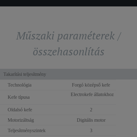
Műszaki paraméterek /
összehasonlítás
Takarítási teljesítmény
Technológia
Forgó középső kefe
Electrokefe állatokhoz
Kefe típusa
Oldalsó kefe
2
Motorizáltság
Digitális motor
Teljesítményszintek
3