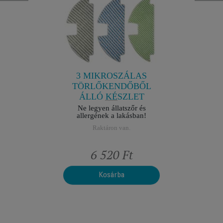
 ÉS
KEFE 
ÉK X2
ÉS T
1
elérhető
A tiszt
3 MIKROSZÁLAS
R
TÖRLŐKENDŐBŐL
ÁLLÓ KÉSZLET
ÁLLATSZŐR ÉS
Ne legyen állatszőr és
allergének a lakásban!
ALLERGÉNEK
ELTÁVOLÍTÁSÁHOZ
Raktáron van.
ZR177007
6 520 Ft
Kosárba