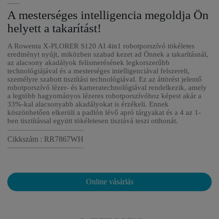
A mesterséges intelligencia megoldja Ön
helyett a takarítást!
A Rowenta X-PLORER S120 AI 4in1 robotporszívó tökéletes
eredményt nyújt, miközben szabad kezet ad Önnek a takarításnál,
az alacsony akadályok felismerésének legkorszerűbb
technológiájával és a mesterséges intelligenciával felszerelt,
személyre szabott tisztítási technológiával. Ez az áttörést jelentő
robotporszívó lézer- és kameratechnológiával rendelkezik, amely
a legtöbb hagyományos lézeres robotporszívóhoz képest akár a
33%-kal alacsonyabb akadályokat is érzékeli. Ennek
köszönhetően elkerüli a padlón lévő apró tárgyakat és a 4 az 1-
ben tisztítással együtt tökéletesen tisztává teszi otthonát.
Cikkszám : RR7867WH
Online vásárlás