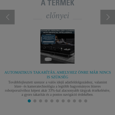
A TERMÉK
előnyei
AUTOMATIKUS TAKARÍTÁS, AMELYHEZ ÖNRE MÁR NINCS
IS SZÜKSÉG
Továbbfejlesztett szenzor a valós idejű adatfeldolgozáshoz, valamint
lézer- és kameratechnológia a legtöbb hagyományos lézeres
robotporszívóhoz képest akár 33%-kal alacsonyabb tárgyak érzékelésére,
a gyors takarítás és a pontos navigáció érdekében.