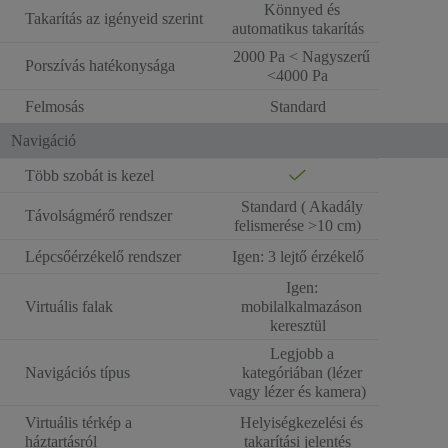
Könnyed és
Takarítás az igényeid szerint
automatikus takarítás
2000 Pa < Nagyszerű
Porszívás hatékonysága
<4000 Pa
Felmosás
Standard
Navigáció
Több szobát is kezel
Standard ( Akadály
Távolságmérő rendszer
felismerése >10 cm)
Lépcsőérzékelő rendszer
Igen: 3 lejtő érzékelő
Igen:
Virtuális falak
mobilalkalmazáson
keresztül
Legjobb a
Navigációs típus
kategóriában (lézer
vagy lézer és kamera)
Virtuális térkép a
Helyiségkezelési és
háztartásról
takarítási jelentés