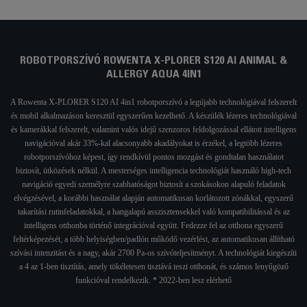
ROBOTPORSZÍVÓ ROWENTA X-PLORER S120 AI ANIMAL &
ALLERGY AQUA 4IN1
A Rowenta X-PLORER S120 AI 4in1 robotporszívó a legújabb technológiával felszerelt
és mobil alkalmazáson keresztül egyszerűen kezelhető. A készülék lézeres technológiával
és kamerákkal felszerelt, valamint valós idejű szenzoros feldolgozással ellátott intelligens
navigációval akár 33%-kal alacsonyabb akadályokat is érzékel, a legtöbb lézeres
robotporszívóhoz képest, így rendkívül pontos mozgást és gondtalan használatot
biztosít, ütközések nélkül. A mesterséges intelligencia technológiát használó high-tech
navigáció egyedi személyre szabhatóságot biztosít a szokásokon alapuló feladatok
elvégzésével, a korábbi használat alapján automatikusan korlátozott zónákkal, egyszerű
takarítási rutinfeladatokkal, a hangalapú asszisztensekkel való kompatibilitással és az
intelligens otthonba történő integrációval együtt. Fedezze fel az otthona egyszerű
feltérképezését, a több helyiségben/padlón működő vezérlést, az automatikusan állítható
szívási intenzitást és a nagy, akár 2700 Pa-os szívóteljesítményt. A technológiát kiegészíti
a 4 az 1-ben tisztítás, amely tökéletesen tisztává teszi otthonát, és számos lenyűgöző
funkcióval rendelkezik. * 2022-ben lesz elérhető