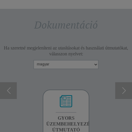
Dokumentáció
Ha szeretné megjeleníteni az utasításokat és használati útmutatókat,
válasszon nyelvet:
GARANCIA
GYORS
BIZTONSÁGI
INFORMÁCIÓK
ÜZEMBEHELYEZÉSI
UTASÍTÁSOK
ÚTMUTATÓ
LETÖLTÉSE