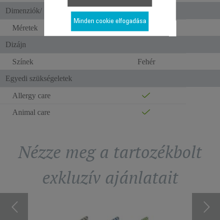
Dimenziók/ Súly
Minden cookie elfogadása
Méretek
340 x 97 cm
Dizájn
Színek
Fehér
Egyedi szükségeletek
Allergy care
Animal care
Nézze meg a tartozékbolt
exkluzív ajánlatait