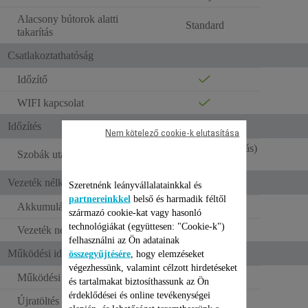
Alacsony bútorok alatti
Standard
takarítás
Csatlakoztathatóság
Időzítő
WIFI kapcsolat
Időzítés
Nem kötelező cookie-k elutasítása
Igen ( egyedi takarítás)
Szobák utáni takarítás
Vezeték nélküli működés
Szeretnénk leányvállalatainkkal és
partnereinkkel
belső és harmadik féltől
Akkumulátor típusa
Lítium-ion
származó cookie-kat vagy hasonló
technológiákat (együttesen: "Cookie-k")
Vezeték nélküli működés
150 perc
felhasználni az Ön adatainak
Működési idő
összegyűjtésére
, hogy elemzéseket
végezhessünk, valamint célzott hirdetéseket
Működési idő (min. pozíció)
120 perc
és tartalmakat biztosíthassunk az Ön
érdeklődései és online tevékenységei
Újratöltés típusa
Dokkoló