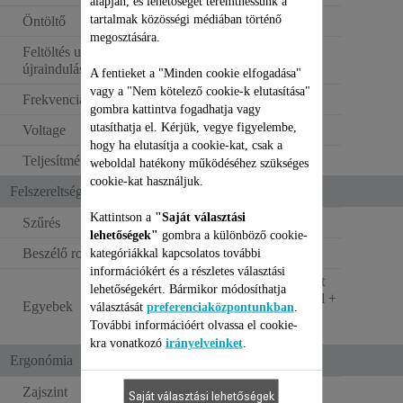
alapján, és lehetőséget teremthessünk a
tartalmak közösségi médiában történő
Öntöltő
megosztására.
Feltöltés utáni automatikus
újraindulás
A fentieket a "Minden cookie elfogadása"
vagy a "Nem kötelező cookie-k elutasítása"
Frekvencia
50–60 Hz
gombra kattintva fogadhatja vagy
utasíthatja el. Kérjük, vegye figyelembe,
Voltage
100–240 V
hogy ha elutasítja a cookie-kat, csak a
Teljesítmény
Power < 1 W
weboldal hatékony működéséhez szükséges
cookie-kat használjuk.
Felszereltség
Kattintson a
"Saját választási
Szűrés
Standard szűrő
lehetőségek"
gombra a különböző cookie-
Beszélő robot
kategóriákkal kapcsolatos további
Nem
információkért és a részletes választási
A csomag 3 mopot
lehetőségekért. Bármikor módosíthatja
tartalmaz (1 standard +
Egyebek
választását
preferenciaközpontunkban
.
1 vastagszálú + 1
További információért olvassa el cookie-
vékony szálú)
kra vonatkozó
irányelveinket
.
Ergonómia
Zajszint
65 dB(A)
Saját választási lehetőségek