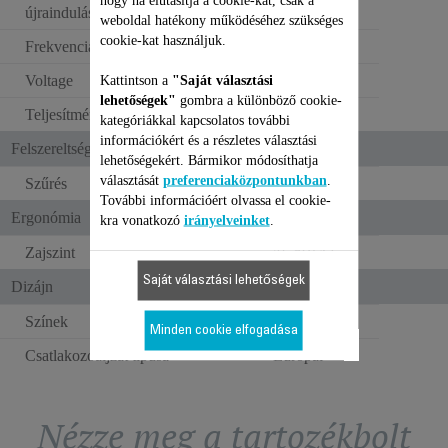
hogy ha elutasítja a cookie-kat, csak a
újraindulás
weboldal hatékony működéséhez szükséges
cookie-kat használjuk.
Frekvencia
50–60 Hz
Voltage
100–240 V
Kattintson a
"Saját választási
lehetőségek"
gombra a különböző cookie-
Teljesítmény
Power < 1 W
kategóriákkal kapcsolatos további
információkért és a részletes választási
Felszereltség
lehetőségekért. Bármikor módosíthatja
választását
preferenciaközpontunkban
.
Szűrés
Standard
További információért olvassa el cookie-
Ergonómia
kra vonatkozó
irányelveinket
.
Zajszint
70 dB(A)
Saját választási lehetőségek
Dizájn
Színek
Fekete/fém
Minden cookie elfogadása
Csatlakozóaljzat típusa
Európai
Nézze meg a tartozékbolt