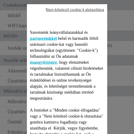
Csatlakoztathatóság
Nem kötelező cookie-k elutasítása
Időzítő
WIFI kapcsolat
Szeretnénk leányvállalatainkkal és
Időzítés
partnereinkkel
belső és harmadik féltől
származó cookie-kat vagy hasonló
Igen ( egyedi takarítás)
Szobák utáni takarítás
technológiákat (együttesen: "Cookie-k")
felhasználni az Ön adatainak
Vezeték nélküli működés
összegyűjtésére
, hogy elemzéseket
végezhessünk, valamint célzott hirdetéseket
Akkumulátor típusa
Lítium-ion
és tartalmakat biztosíthassunk az Ön
érdeklődései és online tevékenységei
Újratöltési idő
4 óra
alapján, és lehetőséget teremthessünk a
Működési idő
tartalmak közösségi médiában történő
megosztására.
Működési idő (min. pozíció)
120
A fentieket a "Minden cookie elfogadása"
Újratöltés típusa
Dokkoló
vagy a "Nem kötelező cookie-k elutasítása"
Öntöltő
gombra kattintva fogadhatja vagy
utasíthatja el. Kérjük, vegye figyelembe,
Feltöltés utáni automatikus