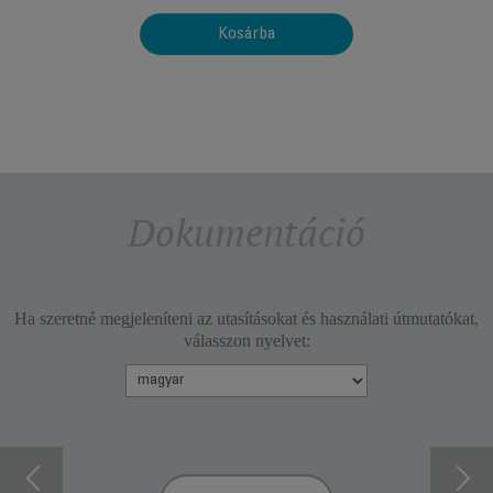
tartósságra tervezve.
Kosárba
Dokumentáció
Ha szeretné megjeleníteni az utasításokat és használati útmutatókat,
válasszon nyelvet: