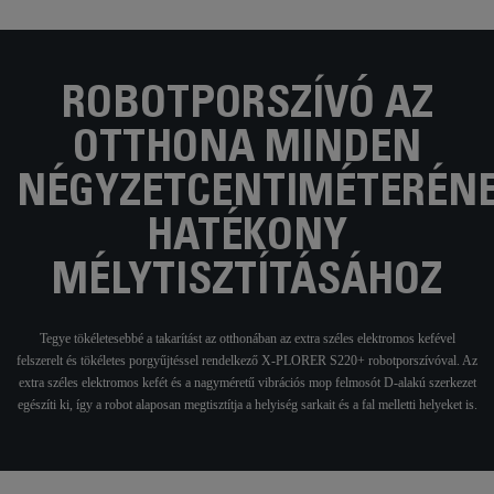
ROBOTPORSZÍVÓ AZ
OTTHONA MINDEN
NÉGYZETCENTIMÉTERÉN
HATÉKONY
MÉLYTISZTÍTÁSÁHOZ
Tegye tökéletesebbé a takarítást az otthonában az extra széles elektromos kefével
felszerelt és tökéletes porgyűjtéssel rendelkező X-PLORER S220+ robotporszívóval. Az
extra széles elektromos kefét és a nagyméretű vibrációs mop felmosót D-alakú szerkezet
egészíti ki, így a robot alaposan megtisztítja a helyiség sarkait és a fal melletti helyeket is.