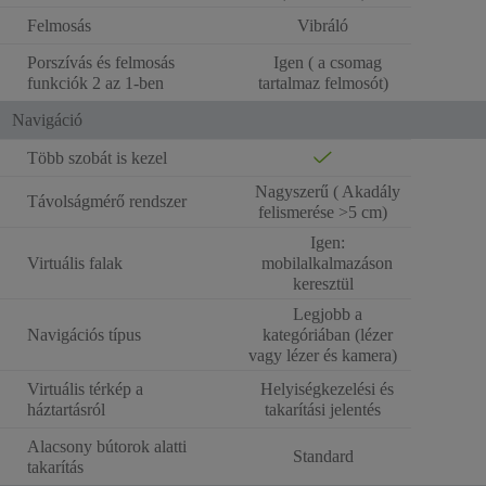
Felmosás
Vibráló
Porszívás és felmosás
Igen ( a csomag
funkciók 2 az 1-ben
tartalmaz felmosót)
Navigáció
Több szobát is kezel
Nagyszerű ( Akadály
Távolságmérő rendszer
felismerése >5 cm)
Igen:
Virtuális falak
mobilalkalmazáson
keresztül
Legjobb a
Navigációs típus
kategóriában (lézer
vagy lézer és kamera)
Virtuális térkép a
Helyiségkezelési és
háztartásról
takarítási jelentés
Alacsony bútorok alatti
Standard
takarítás