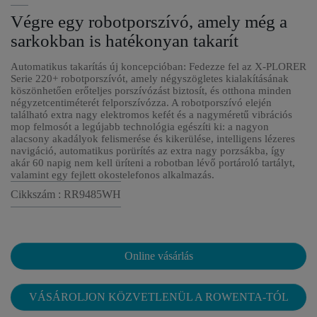
Végre egy robotporszívó, amely még a
sarkokban is hatékonyan takarít
Automatikus takarítás új koncepcióban: Fedezze fel az X-PLORER
Serie 220+ robotporszívót, amely négyszögletes kialakításának
köszönhetően erőteljes porszívózást biztosít, és otthona minden
négyzetcentiméterét felporszívózza. A robotporszívó elején
található extra nagy elektromos kefét és a nagyméretű vibrációs
mop felmosót a legújabb technológia egészíti ki: a nagyon
alacsony akadályok felismerése és kikerülése, intelligens lézeres
navigáció, automatikus porürítés az extra nagy porzsákba, így
akár 60 napig nem kell üríteni a robotban lévő portároló tartályt,
valamint egy fejlett okostelefonos alkalmazás.
Cikkszám : RR9485WH
Online vásárlás
VÁSÁROLJON KÖZVETLENÜL A ROWENTA-TÓL