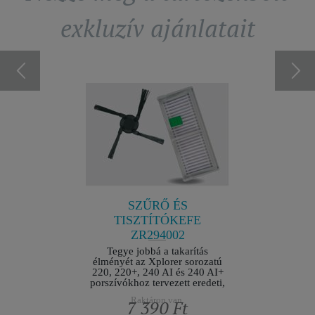
exkluzív ajánlatait
A
ANIMA
ZÍVÓ
TÖRLŐ
SOMAG
ések nélkül
Forradalmas
jesztett
a ZR294001
és 
SZŰRŐ ÉS
törlőken
TISZTÍTÓKEFE
kifejezet
R
220 és 22
ZR294002
porszív
Tegye jobbá a takarítás
Hatékon
élményét az Xplorer sorozatú
állatsz
220, 220+, 240 AI és 240 AI+
porszívókhoz tervezett eredeti,
nagy hatékonyságú szűrővel és
Raktáron van.
Ft
7 390 Ft
oldalsó kefés tartozékkal.
Optimális teljesítményre és