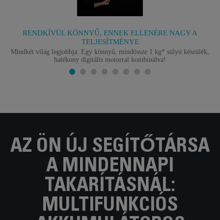
RENDKÍVÜL KÖNNYŰ, ENNEK ELLENÉRE NAGY A
TELJESÍTMÉNYE
Mindkét világ legjobbja: Egy könnyű, mindössze 1 kg* súlyú készülék,
hatékony digitális motorral kombinálva!
AZ ÖN ÚJ SEGÍTŐTÁRSA
A MINDENNAPI
TAKARÍTÁSNÁL:
MULTIFUNKCIÓS