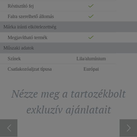
Réstisztító fej
Falra szerelhető állomás
Márka iránti elkötelezettség
Megjavítható termék
Műszaki adatok
Színek
Lila/alumínium
Csatlakozóaljzat típusa
Európai
Nézze meg a tartozékbolt
exkluzív ajánlatait