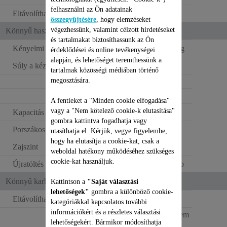
felhasználni az Ön adatainak
Eltávolítható akkumulátor
összegyűjtésére
, hogy elemzéseket
végezhessünk, valamint célzott hirdetéseket
Könnyű használat
és tartalmakat biztosíthassunk az Ön
Kényelmi használat
Ultra könnyű <1,3kg
érdeklődései és online tevékenységei
alapján, és lehetőséget teremthessünk a
Súly a kézben
2 kg
tartalmak közösségi médiában történő
megosztására.
1,75 kg
A fentieket a "Minden cookie elfogadása"
vagy a "Nem kötelező cookie-k elutasítása"
Kapacitás
Large (<0,6L)
gombra kattintva fogadhatja vagy
Porszákos kapacitás
0.4 L
utasíthatja el. Kérjük, vegye figyelembe,
hogy ha elutasítja a cookie-kat, csak a
Zajszint
Standard
weboldal hatékony működéséhez szükséges
cookie-kat használjuk.
Újratöltés típusa
Falra szerelt töltőtalp
Könnyű karbantartás
Kattintson a
"Saját választási
lehetőségek"
gombra a különböző cookie-
Eltávolítható porzsák
kategóriákkal kapcsolatos további
információkért és a részletes választási
Single opening system
lehetőségekért. Bármikor módosíthatja