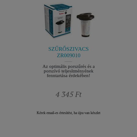
14,8 V
AKKU
7
Garantált
mu
22066730
SZŰRŐSZIVACS
R
ZR009010
elérhető
Az optimális porszűrés és a
porszívó teljesítményének
fenntartása érdekében!
4 345 Ft
1
Kérek email-es értesítést, ha újra van készlet