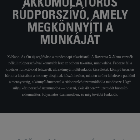
AKKUMULÁTOROS
RÚDPORSZÍVÓ, AMELY
MEGKÖNNYÍTI A
MUNKÁJÁT
X-Nano: Az Ön új segítőtársa a mindennapi takarításnál! A Rowenta X-Nano vezeték
nélküli rúdporszívóval könnyebb lesz az otthoni takarítás, mint valaha. Fedezze fel a
kivételes funkciókkal felszerelt, ultrakönnyű multifunkciós készüléket: könnyű takarítás
bárhol a lakásában a keskeny dizájnnak köszönhetően, minden terület lefedése a padlótól
a mennyezetig, a könnyű átmenettel a rúdporszívó üzemmódból a mindössze 1 kg*
súlyú kézi porszívó üzemmódba — hosszú, akár 40 perc** üzemidőt biztosító
akkumulátor, folyamatos üzemmódban, és még további funkciók.