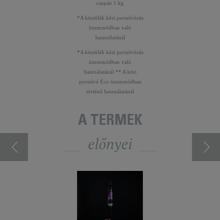
csupán 1 kg
*A készülék kézi porszívózás
üzemmódban való
használatánál
*A készülék kézi porszívózás
üzemmódban való
használatánál ** A kézi
porszívó Eco üzemmódban
történő használatánál
A TERMÉK
előnyei