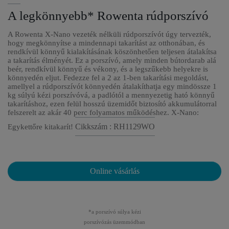
A legkönnyebb* Rowenta rúdporszívó
A Rowenta X-Nano vezeték nélküli rúdporszívót úgy tervezték,
hogy megkönnyítse a mindennapi takarítást az otthonában, és
rendkívül könnyű kialakításának köszönhetően teljesen átalakítsa
a takarítás élményét. Ez a porszívó, amely minden bútordarab alá
beér, rendkívül könnyű és vékony, és a legszűkebb helyekre is
könnyedén eljut. Fedezze fel a 2 az 1-ben takarítási megoldást,
amellyel a rúdporszívót könnyedén átalakíthatja egy mindössze 1
kg súlyú kézi porszívóvá, a padlótól a mennyezetig ható könnyű
takarításhoz, ezen felül hosszú üzemidőt biztosító akkumulátorral
felszerelt az akár 40 perc folyamatos működéshez. X-Nano:
Cikkszám : RH1129WO
Egykettőre kitakarít!
Online vásárlás
*a porszívó súlya kézi
porszívózás üzemmódban