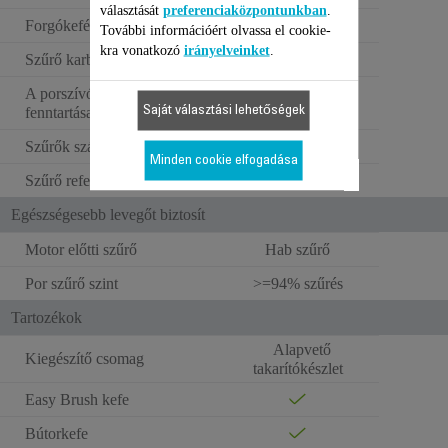
választását
preferenciaközpontunkban
.
Forgókefés tisztítórendszer
További információért olvassa el cookie-
kra vonatkozó
irányelveinket
.
Szűrő karbantartás értesítés
A porszívózási teljesítmény
Mosható szűrők
Saját választási lehetőségek
fenntartása
Szűrők száma
1
Minden cookie elfogadása
Szűrő referencia
ZR009010
Egészségesebb levegőt biztosít
Motor előtti szűrő
Hab szűrő
Por szűrő szint
>=94% szűrés
Tartozékok
Alapvető
Kiegészítő csomag
takarítókészlet
Easy Brush kefe
Bútorkefe