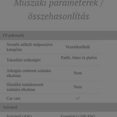
Műszaki paraméterek /
összehasonlítás
Fő jellemzők
Vezeték nélküli rúdporszívó
Vezetéknélküli
kategória
Padló, bútor és plafon
Takarítási szükséglet
Allergiás emberek számára
Nem
alkalmas
Háziállat tulajdonosok
Nem
számára alkalmas
Car care
Szívóerő
Szívóerő (AW)
Essential (<100 AW)