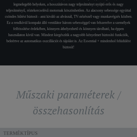
legmelegebb helyeken, a hosszútávon nagy teljesítményt nyújtó erős és nagy
teljesítményű, réztekercselésű motornak köszönhetően. Az alacsony sebessége egyúttal
csöndes hűtést biztosít - ami kiváló az alvásnál, TV-nézésnél vagy munkavégzés közben.
Ez a rendkívül kompakt álló ventilátor három sebességgel van felszerelve a személyek
felfrissítése érdekében, könnyen áthelyezhető és könnyen tárolható, ha éppen
használaton kívül van. Mindezt kiegészítik a nagyobb kényelmet biztosító funkciók,
beleértve az automatikus oszcillációt és tájolást is. Az Essential + mindenhol felüdülést
biztosít!
Műszaki paraméterek /
összehasonlítás
TERMÉKTÍPUS