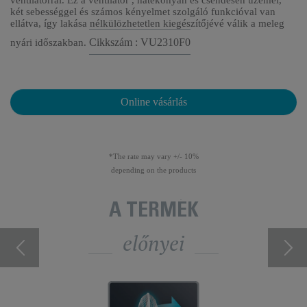
ventilátorral. Ez a ventilátor , hatékonyan és csendesen üzemel,
két sebességgel és számos kényelmet szolgáló funkcióval van
ellátva, így lakása nélkülözhetetlen kiegészítőjévé válik a meleg
Cikkszám : VU2310F0
nyári időszakban.
Online vásárlás
*The rate may vary +/- 10%
depending on the products
A TERMÉK
előnyei