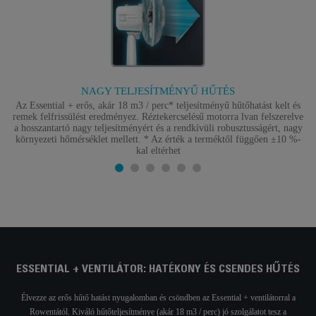
NAGY TELJESÍTMÉNYŰ HŰTÉS
Az Essential + erős, akár 18 m3 / perc* teljesítményű hűtőhatást kelt és
remek felfrissülést eredményez. Réztekercselésű motorra lvan felszerelve
a hosszantartó nagy teljesítményért és a rendkívüli robusztusságért, nagy
környezeti hőmérséklet mellett. * Az érték a terméktől függően ±10 %-
kal eltérhet
ESSENTIAL + VENTILÁTOR: HATÉKONY ÉS CSENDES HŰTÉS
Élvezze az erős hűtő hatást nyugalomban és csöndben az Essential + ventilátorral a
Rowentától. Kiváló hűtőteljesítménye (akár 18 m3 / perc) jó szolgálatot tesz a