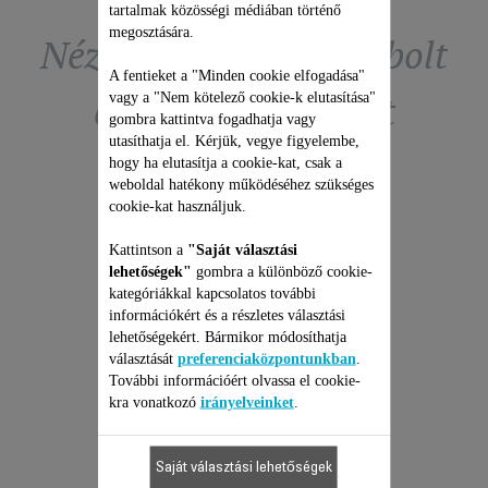
tartalmak közösségi médiában történő
megosztására.
Nézze meg a tartozékbolt
A fentieket a "Minden cookie elfogadása"
exkluzív ajánlatait
vagy a "Nem kötelező cookie-k elutasítása"
gombra kattintva fogadhatja vagy
utasíthatja el. Kérjük, vegye figyelembe,
hogy ha elutasítja a cookie-kat, csak a
weboldal hatékony működéséhez szükséges
cookie-kat használjuk.
Kattintson a
"Saját választási
lehetőségek"
gombra a különböző cookie-
A
kategóriákkal kapcsolatos további
AVÍTÁSI
VENTIL
információkért és a részletes választási
G
lehetőségekért. Bármikor módosíthatja
ések nélkül
Árajánlat,
választását
preferenciaközpontunkban
.
jesztett
és 6 hó
További információért olvassa el cookie-
ROWENTA
kra vonatkozó
irányelveinket
.
VENTILÁTOR JAVÍTÁSI
CSOMAG
Saját választási lehetőségek
Árajánlat, meglepetések nélkül