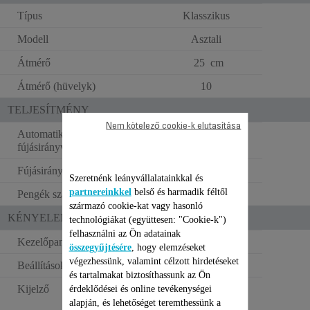
Típus
Klasszikus
Modell
Asztali
Átmérő
25 cm
Átmérő (hüvelyk)
10
TELJESÍTMÉNY
Nem kötelező cookie-k elutasítása
Automatikus
fújásirányváltás
Fújásirány
Szeretnénk leányvállalatainkkal és
partnereinkkel
belső és harmadik féltől
Pengék száma
3
származó cookie-kat vagy hasonló
KÉNYELEM A HASZNÁLATBAN
technológiákat (együttesen: "Cookie-k")
felhasználni az Ön adatainak
Kezelőpanel
Mechanikus
összegyűjtésére
, hogy elemzéseket
végezhessünk, valamint célzott hirdetéseket
Beállítások száma
2
és tartalmakat biztosíthassunk az Ön
Kijelző
NEM
érdeklődései és online tevékenységei
alapján, és lehetőséget teremthessünk a