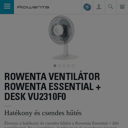
ROWENTA VENTILÁTOR
ROWENTA ESSENTIAL +
DESK VU2310F0
Hatékony és csendes hűtés
Élvezze a hatékony és csendes hűtést a Rowenta Essential + álló