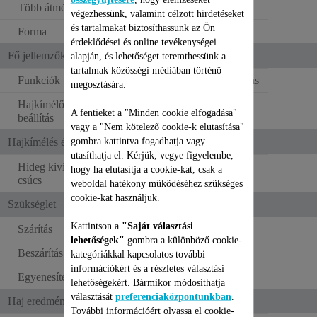
Több átmérő
végezhessünk, valamint célzott hirdetéseket
és tartalmakat biztosíthassunk az Ön
Forma
Kerek
érdeklődései és online tevékenységei
Fő jellemzők
alapján, és lehetőséget teremthessünk a
tartalmak közösségi médiában történő
Funkciók
Többféle hajformázás
megosztására.
Hajkímélő hőmérséklet-
A fentieket a "Minden cookie elfogadása"
beállítás
vagy a "Nem kötelező cookie-k elutasítása"
gombra kattintva fogadhatja vagy
Hajkímélés és ergonómia
utasíthatja el. Kérjük, vegye figyelembe,
Hideg kivitelű/megfogható
hogy ha elutasítja a cookie-kat, csak a
csúcs
weboldal hatékony működéséhez szükséges
cookie-kat használjuk.
Szükséglet
Kattintson a
"Saját választási
Szárítás
lehetőségek"
gombra a különböző cookie-
Beszárítás
kategóriákkal kapcsolatos további
információkért és a részletes választási
Egyenesítés
lehetőségekért. Bármikor módosíthatja
választását
preferenciaközpontunkban
.
Haj eredmények
További információért olvassa el cookie-