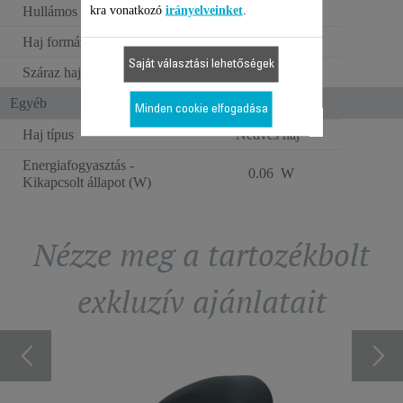
kra vonatkozó
irányelveinket
.
Hullámos
Haj formázása
Saját választási lehetőségek
Száraz haj formázása
Egyéb
Minden cookie elfogadása
Haj típus
Nedves haj
Energiafogyasztás -
0.06 W
Kikapcsolt állapot (W)
Nézze meg a tartozékbolt
exkluzív ajánlatait