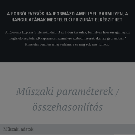
A FORRÓLEVEGŐS HAJFORMÁZÓ AMELLYEL BÁRMILYEN, A
HANGULATÁNAK MEGFELELŐ FRIZURÁT ELKÉSZÍTHET
A Rowenta Express Style sokoldalú, 3 az 1-ben készülék, bármilyen hosszúságú hajhoz
megfelelő segítőtárs.Kkáprázatos, személyre szabott frizurák akár 2x gyorsabban.*
Kíméletes beállítás a haj védelmére és még sok más funkció.
Műszaki paraméterek /
összehasonlítás
Műszaki adatok