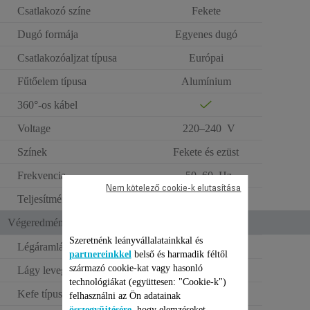
Csatlakozó színe
Fekete
Dugó formája
Egyenes dugó
Csatlakozóaljzat típusa
Európai
Fűtőelem típusa
Alumínium
360°-os kábel
Voltage
220–240 V
Színek
Fekete és ezüst
Frekvencia
50–60 Hz
Nem kötelező cookie-k elutasítása
Teljesítmény
750-900 W
Végeredmény/ Használat
Szeretnénk leányvállalatainkkal és
Légáramlás beállítása
3
partnereinkkel
belső és harmadik féltől
származó cookie-kat vagy hasonló
Lágy levegő
technológiákat (együttesen: "Cookie-k")
Kefe típusok
Szintetikus
felhasználni az Ön adatainak
összegyűjtésére
, hogy elemzéseket