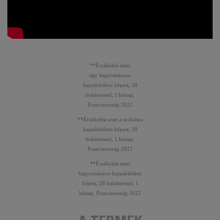
**Érzékelési teszt
egy hagyományos
hajszárítóhoz képest, 28
önkéntessel, 1 hónap,
Franciaország 2022
**Érzékelési teszt a szokásos
hajszárítóhoz képest, 28
önkéntessel, 1 hónap,
Franciaország 2022
**Érzékelési teszt
hagyományos hajszárítóhoz
képest, 28 önkéntessel, 1
hónap, Franciaország 2022