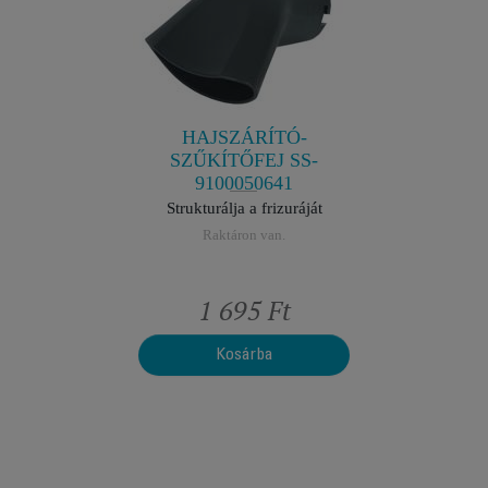
 SS-
KEF
43
9
jelenés
A töké
a
HAJSZÁRÍTÓ-
n.
R
SZŰKÍTŐFEJ SS-
9100050641
Strukturálja a frizuráját
Raktáron van.
t
1 695 Ft
Kosárba