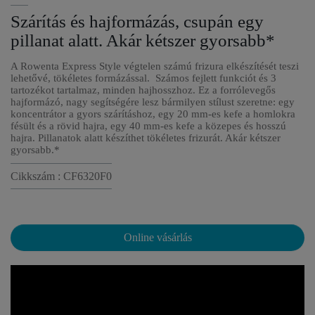
Szárítás és hajformázás, csupán egy
pillanat alatt. Akár kétszer gyorsabb*
A Rowenta Express Style végtelen számú frizura elkészítését teszi
lehetővé, tökéletes formázással. Számos fejlett funkciót és 3
tartozékot tartalmaz, minden hajhosszhoz. Ez a forrólevegős
hajformázó, nagy segítségére lesz bármilyen stílust szeretne: egy
koncentrátor a gyors szárításhoz, egy 20 mm-es kefe a homlokra
fésült és a rövid hajra, egy 40 mm-es kefe a közepes és hosszú
hajra. Pillanatok alatt készíthet tökéletes frizurát. Akár kétszer
gyorsabb.*
Cikkszám : CF6320F0
Online vásárlás