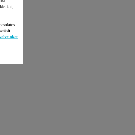
bra
kie-kat,
pcsolatos
sztását
yelveinket
.