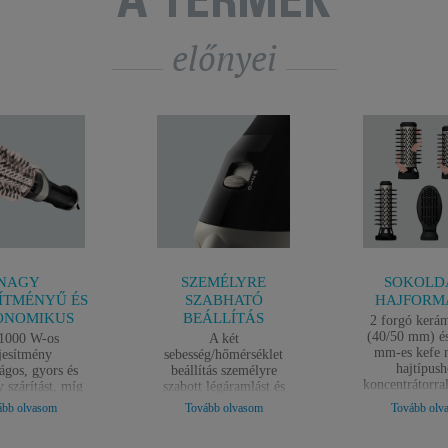
A TERMÉK
előnyei
NAGY
SZEMÉLYRE
SOKOLD
SÍTMÉNYŰ ÉS
SZABHATÓ
HAJFORM
ONOMIKUS
BEÁLLÍTÁS
2 forgó kerám
(40/50 mm) é
1000 W-os
A két
mm-es kefe 
ljesítmény
sebesség/hőmérséklet
hajtípush
ágos, gyors és
beállítás személyre
koncentrátorral
 szárítást, míg
szabott légáramlást és
hajformázá
nomikus dizájn,
szárítást biztosít, a hideg
ább olvasom
Tovább olvasom
Tovább olv
Továbbá egy la
yű fogás és a
levegő löket pedig a
a szétfésülés
kezelhetőséget
kívánt formában rögzíti