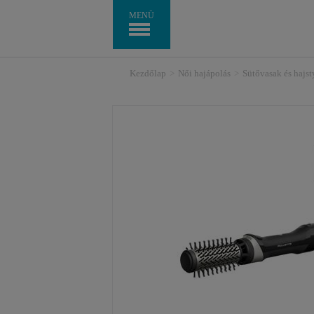
MENÜ
Kezdőlap
>
Női hajápolás
>
Sütővasak és hajs