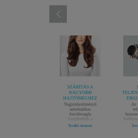
SZÁRÍTÁS A
NAGYOBB
TELJE
HAJTÖMEGHEZ
ERG
Nagyteljesítményű
Az 
automatikus
te
forrólevegős
biztons
forgókefénk a
hatékony
professzionális
az ergo
Tovább olvasom
Tov
hajformázási technikákat
a könn
utánozza annak
könnyű 