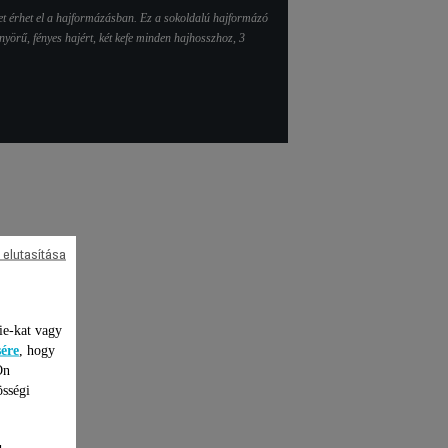
et érhet el a hajformázásban. Ez a sokoldalú hajformázó
yörű, fényes hajért, két kefe minden hajhosszhoz, 3
lítás
 elutasítása
ie-kat vagy
sére
, hogy
Ön
össégi