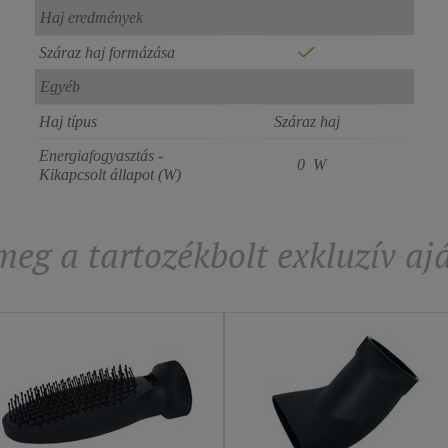
Haj eredmények
Száraz haj formázása
Egyéb
Haj típus
Száraz haj
Energiafogyasztás -
0 W
Kikapcsolt állapot (W)
eg a tartozékbolt exkluzív aj