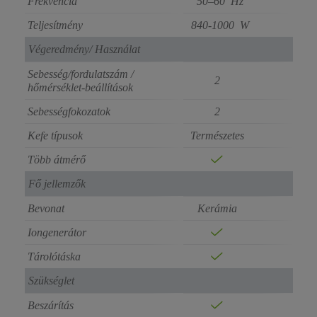
Frekvencia
50–60 Hz
Teljesítmény
840-1000 W
Végeredmény/ Használat
Sebesség/fordulatszám /
2
hőmérséklet-beállítások
Sebességfokozatok
2
Kefe típusok
Természetes
Több átmérő
Fő jellemzők
Bevonat
Kerámia
Iongenerátor
Tárolótáska
Szükséglet
Beszárítás