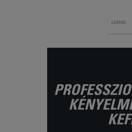
érdekében hogy a
biztosít
szárítás közben nagy
kénye
hajtömeget alakítson ki.
LEÍRÁS
PROFESSZIO
KÉNYELMÉ
KE