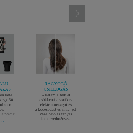
ALÚ
RAGYOGÓ
KÖNNYŰ
ÁZÁS
CSILLOGÁS
HASZNÁLAT
ia kefe
A kerámia felület
Ez az intuitív
s egy 30
csökkenti a statikus
meleglevegős kefe
minden
elektromosságot és
mindkét irányú forgá
oz,
a kócosodást és sima, jól
képes a maximális
 a precíz
kezelhető és fényes
szárítási és formázás
shoz.
hajat eredményez.
kényelemért a
asom
Tovább olvasom
pos kefe
szalonminőségű ottho
hez és a
hajformázásért.