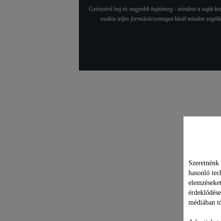
Gyönyörű haj és nagyobb hajtömeg - mindezt a saját kez
eszköz teljes formázócsomagot kínál minden segédes
Műsz
Szeretnénk 
hasonló tec
elemzéseket
érdeklődése
médiában tö