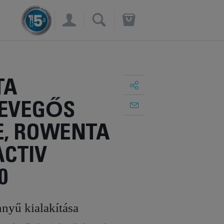
×
TA
EVEGŐS
E, ROWENTA
ACTIV
0
nyű kialakítása