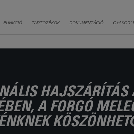
tökéletes form
ó átmérő teljes
a kész frizurát, hogy
lmet biztosít
hosszú ideig tartson.
FUNKCIÓ
TARTOZÉKOK
DOKUMENTÁCIÓ
GYAKORI 
NÁLIS HAJSZÁRÍTÁS
BEN, A FORGÓ MEL
FÉNKNEK KÖSZÖNHET