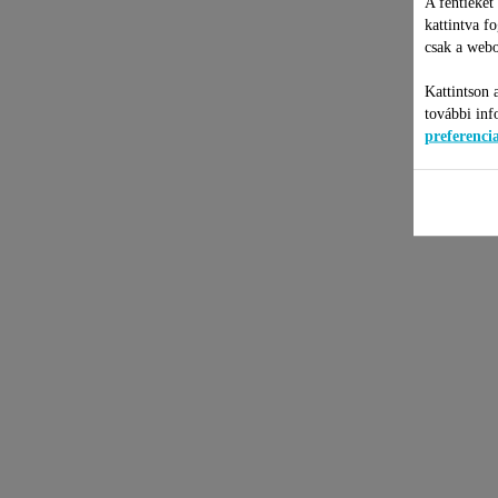
A fentieket
kattintva f
csak a webo
Kattintson 
további inf
preferenc