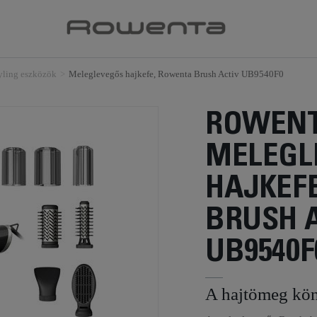
tyling eszközök
>
Meleglevegős hajkefe, Rowenta Brush Activ UB9540F0
ROWEN
MELEGL
HAJKEF
BRUSH 
UB9540F
A hajtömeg kön