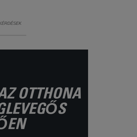
ázáshoz.
KÉRDÉSEK
 AZ OTTHONA
EGLEVEGŐS
ŐEN