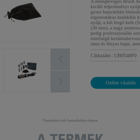
A meleglevegős Brush A
kiváló teljesítményt nyúj
gyors hajszárítást biztosít
ergonomikus kialakítás 
nyújt, a két forgó kefe 
(30 mm), a nagy pontossá
pedig professzionális szi
minőségű kerámiabevonat t
sima és fényes hajat, am
Cikkszám : UB9540F0
Online vásárlás
*hajszárítós kefe használatához képest