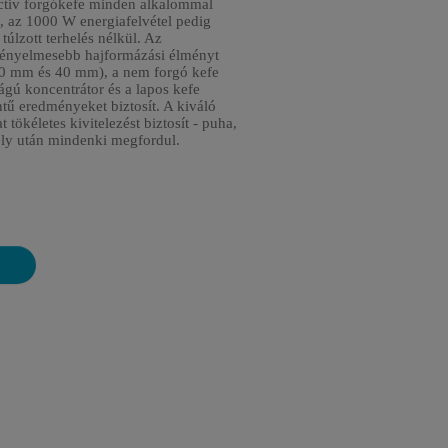
ctiv forgókefe minden alkalommal
t, az 1000 W energiafelvétel pedig
 túlzott terhelés nélkül. Az
kényelmesebb hajformázási élményt
(50 mm és 40 mm), a nem forgó kefe
gú koncentrátor és a lapos kefe
ntű eredményeket biztosít. A kiváló
ökéletes kivitelezést biztosít - puha,
ely után mindenki megfordul.