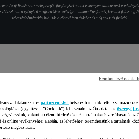
eivel! Az új Brush Activ meleglevegős forgókefével otthon is könnyen, szalonszerű eredmények
zközzel, ami a gyönyörű megjelenéshez szükséges: automatikus forgás, kerámia felület a gyön
sebesség/hőmérséklet beállítás a könnyű formázáshoz és még sok más funkció.
aki paraméterek / összehason
Nem kötelező cookie-k
leányvállalatainkkal és
partnereinkkel
belső és harmadik féltől származó cook
hnológiákat (együttesen: "Cookie-k") felhasználni az Ön adatainak
összegyűjté
 végezhessünk, valamint célzott hirdetéseket és tartalmakat biztosíthassunk az 
i és online tevékenységei alapján, és lehetőséget teremthessünk a tartalmak köz
rténő megosztására.