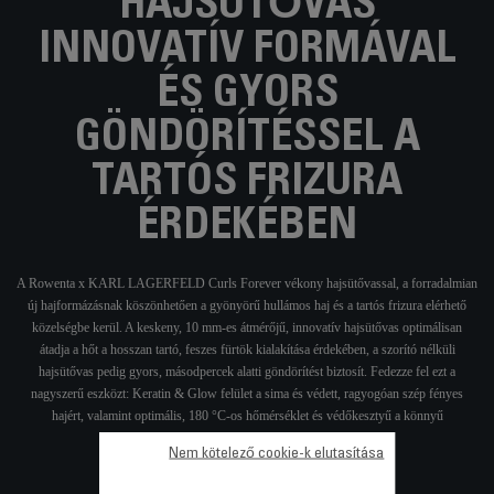
HAJSÜTŐVAS
INNOVATÍV FORMÁVAL
ÉS GYORS
GÖNDÖRÍTÉSSEL A
TARTÓS FRIZURA
ÉRDEKÉBEN
A Rowenta x KARL LAGERFELD Curls Forever vékony hajsütővassal, a forradalmian
új hajformázásnak köszönhetően a gyönyörű hullámos haj és a tartós frizura elérhető
közelségbe kerül. A keskeny, 10 mm-es átmérőjű, innovatív hajsütővas optimálisan
átadja a hőt a hosszan tartó, feszes fürtök kialakítása érdekében, a szorító nélküli
hajsütővas pedig gyors, másodpercek alatti göndörítést biztosít. Fedezze fel ezt a
nagyszerű eszközt: Keratin & Glow felület a sima és védett, ragyogóan szép fényes
hajért, valamint optimális, 180 °C-os hőmérséklet és védőkesztyű a könnyű
hajformázásért nap mint nap.
Nem kötelező cookie-k elutasítása