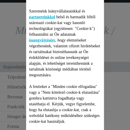
Szeretnénk leányvállalatainkkal és
partnereinkkel
belső és harmadik féltől
származó cookie-kat vagy hasonló
Műszaki paraméterek /
technológiákat (együttesen: "Cookie-k")
felhasználni az Ön adatainak
összegyűjtésére
, hogy elemzéseket
összehasonlítás
végezhessünk, valamint célzott hirdetéseket
és tartalmakat biztosíthassunk az Ön
érdeklődései és online tevékenységei
alapján, és lehetőséget teremthessünk a
Hajeredmény
tartalmak közösségi médiában történő
megosztására.
Teljesítmény
25 W
A fentieket a "Minden cookie elfogadása"
Hőmérséklet-beállítás
180°C
vagy a "Nem kötelező cookie-k elutasítása"
Bevonat
Egyéb
gombra kattintva fogadhatja vagy
utasíthatja el. Kérjük, vegye figyelembe,
Funkciók
Göndör frizura
hogy ha elutasítja a cookie-kat, csak a
weboldal hatékony működéséhez szükséges
Henger átmérője
10 mm
cookie-kat használjuk.
Forma
Extra vékony