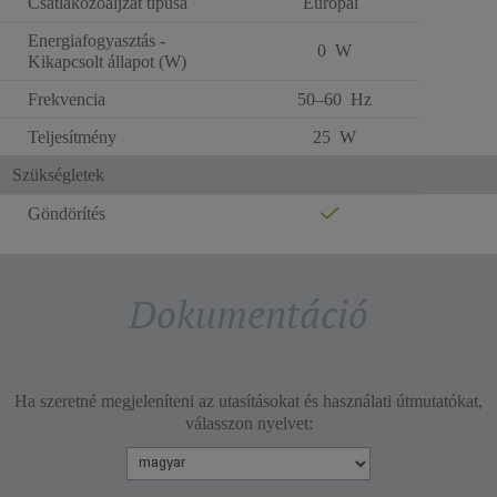
Csatlakozóaljzat típusa
Európai
Energiafogyasztás -
0 W
Kikapcsolt állapot (W)
Frekvencia
50–60 Hz
Teljesítmény
25 W
Szükségletek
Göndörítés
Dokumentáció
Ha szeretné megjeleníteni az utasításokat és használati útmutatókat,
válasszon nyelvet: