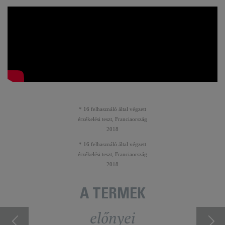
* 16 felhasználó által végzett
érzékelési teszt, Franciaország
2018
* 16 felhasználó által végzett
érzékelési teszt, Franciaország
2018
A TERMÉK
előnyei