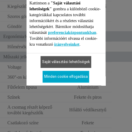
Kattintson a
"Saját választási
Kiegészítők 1:
Hőálló védőkesztyű
lehetőségek"
gombra a különböző cookie-
kategóriákkal kapcsolatos további
Szoros göndör
információkért és a részletes választási
Göndör
lehetőségekért. Bármikor módosíthatja
választását
preferenciaközpontunkban
.
Ergonómia/kényelmi funkciók
További információért olvassa el cookie-
kra vonatkozó
irányelveinket
.
Hőmérsékletjelző
Műszaki jellemzők
Saját választási lehetőségek
Voltage
110–240 V
360°-os kábel
Minden cookie elfogadása
Fűtőelem típusa
Alumínium
Színek
Fekete és piros
A csomag részét képező
Hőálló védőkesztyű
további kiegészítők
Csatlakozó színe
Fekete