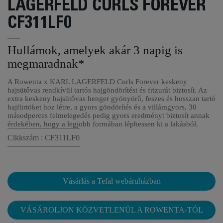
LAGERFELD CURLS FOREVER
CF311LF0
Hullámok, amelyek akár 3 napig is
megmaradnak*
A Rowenta x KARL LAGERFELD Curls Forever keskeny
hajsütővas rendkívül tartós hajgöndörítést és frizurát biztosít. Az
extra keskeny hajsütővas henger gyönyörű, feszes és hosszan tartó
hajfürtöket hoz létre, a gyors göndörítés és a villámgyors, 30
másodperces felmelegedés pedig gyors eredményt biztosít annak
érdekében, hogy a legjobb formában léphessen ki a lakásból.
Cikkszám : CF311LF0
Vásárlás a Tefal webáruházban
VÁSÁROLJON KÖZVETLENÜL A ROWENTA-TÓL