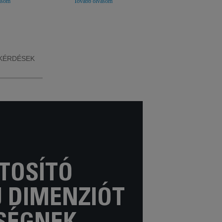
asom
Tovább olvasom
Tovább olvasom
másodpercen belül) 
tel az
húzással történő
zárrendszer a könnyű
alásért és
hajvasalás érdekében,
gondtalan tárolás
170 °C-os
így pillanatok alatt
érdekében.
 történő
kiléphet a lakása ajtaján,
al az
mesésen szép frizurával.
teljesen
dekében.
KÉRDÉSEK
TOSÍTÓ
J DIMENZIÓT