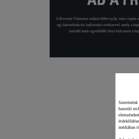
AD A F
A Rowenta Volumizer sokkal többet nyújt, mint csupán a h
egy háromfunkciós hajformázó rendszerrel, amely a hajat
ionizáló hatás egyedülálló fényt kölcsönöz a ha
Műsz
Szeretnénk 
hasonló tec
elemzéseket
érdeklődése
médiában tö