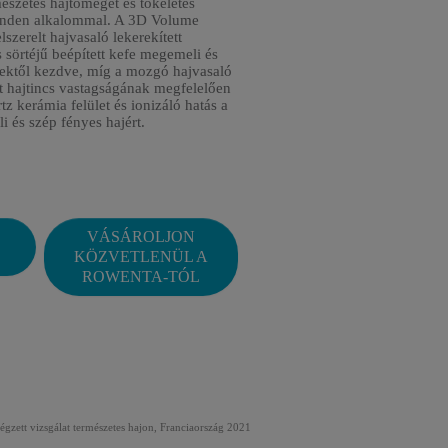
rmészetes hajtömeget és tökéletes
inden alkalommal. A 3D Volume
szerelt hajvasaló lekerekített
s sörtéjű beépített kefe megemeli és
vektől kezdve, míg a mozgó hajvasaló
tt hajtincs vastagságának megfelelően
tz kerámia felület és ionizáló hatás a
li és szép fényes hajért.
VÁSÁROLJON
KÖZVETLENÜL A
ROWENTA-TÓL
1
végzett vizsgálat természetes hajon, Franciaország 2021