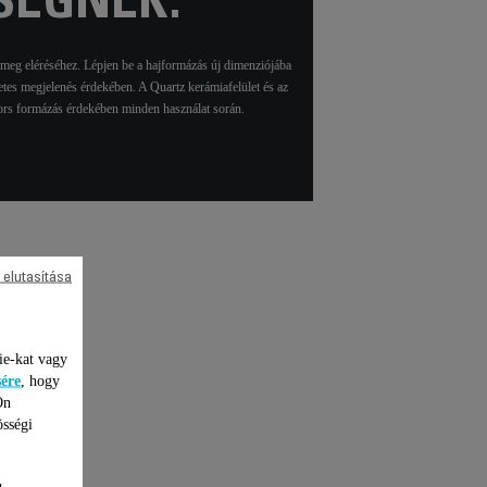
SÉGNEK.
tömeg eléréséhez. Lépjen be a hajformázás új dimenziójába
etes megjelenés érdekében. A Quartz kerámiafelület és az
gyors formázás érdekében minden használat során.
 elutasítása
lítás
ie-kat vagy
sére
, hogy
Ön
össégi