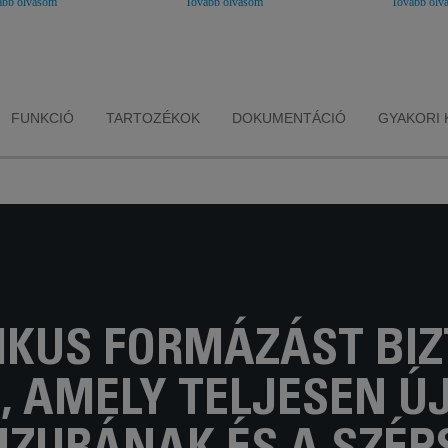
ább olvasom
Tovább olvasom
Tovább olv
%-kal is képes
eredményeznek - a haj
hőmérséklet
elni*. *%-os
akár 41%-kal
intenzív hajvas
g, független
fényesebb*. *%-os
az optimális, 
atórium által
átlag, független
hőmérsékleten
vizsgálat kontra
laboratórium által
hajápoláss
rű hajvasaló,
végzett vizsgálat kontra
egészséges és 
aország, 2021
természetes haj,
védett haj ér
FUNKCIÓ
TARTOZÉKOK
DOKUMENTÁCIÓ
GYAKORI 
Franciaország 2021
IKUS FORMÁZÁST BIZ
 AMELY TELJESEN Ú