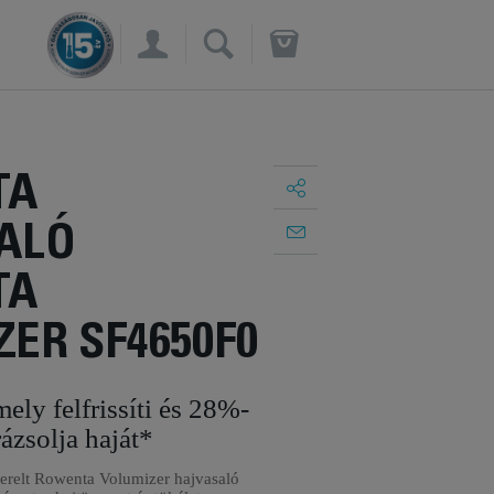
×
TA
ALÓ
TA
ER SF4650F0
ely felfrissíti és 28%-
ázsolja haját*
erelt Rowenta Volumizer hajvasaló