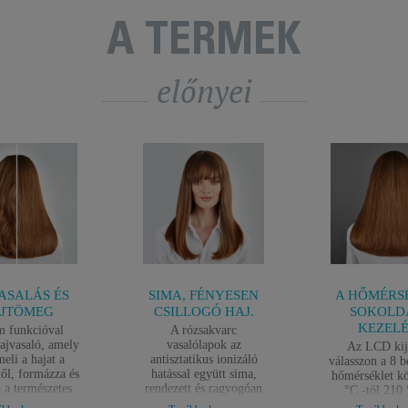
A TERMÉK
előnyei
ASALÁS ÉS
SIMA, FÉNYESEN
A HŐMÉRS
JTÖMEG
CSILLOGÓ HAJ.
SOKOLD
KEZEL
 funkcióval
A rózsakvarc
hajvasaló, amely
vasalólapok az
Az LCD kij
eli a hajat a
antisztatikus ionizáló
válasszon a 8 b
től, formázza és
hatással együtt sima,
hőmérséklet kö
 a természetes
rendezett és ragyogóan
°C -tól 210 
eget, amelyet
szép fényes hajat
intenzív 210