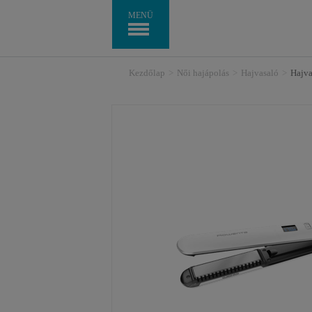
MENÜ
Kezdőlap
>
Női hajápolás
>
Hajvasaló
>
Hajv