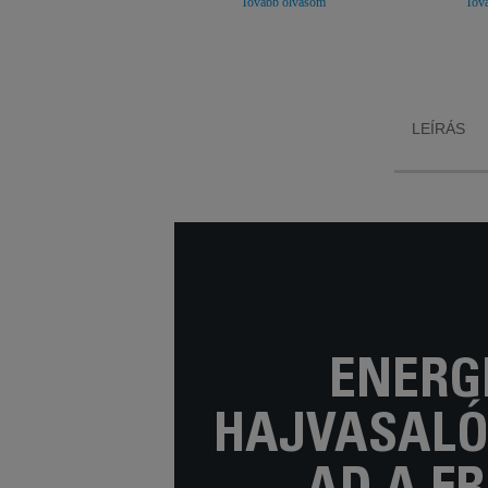
Tovább olvasom
Tov
vasalt, egészséges hajért.
akár 25
megnöv
átla
labor
végzett 
egysze
Franci
LEÍRÁS
ENERG
HAJVASALÓ,