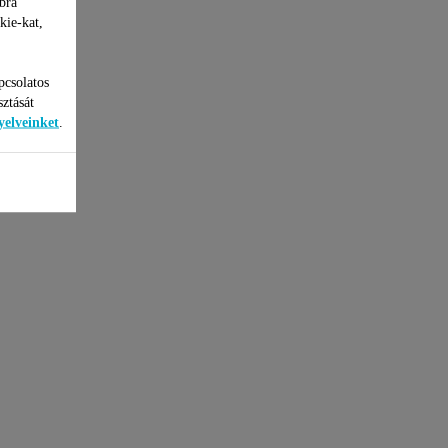
bra
kie-kat,
pcsolatos
sztását
yelveinket
.