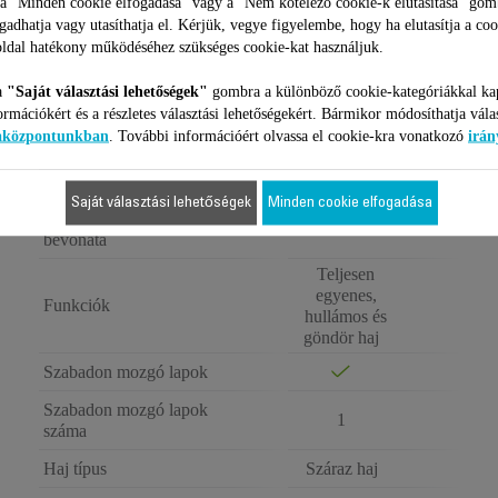
 a "Minden cookie elfogadása" vagy a "Nem kötelező cookie-k elutasítása" gom
ogadhatja vagy utasíthatja el. Kérjük, vegye figyelembe, hogy ha elutasítja a coo
ldal hatékony működéséhez szükséges cookie-kat használjuk.
HAJVASALÓ
ROWENTA
a
"Saját választási lehetőségek"
gombra a különböző cookie-kategóriákkal ka
VOLUMIZER
ormációkért és a részletes választási lehetőségekért. Bármikor módosíthatja vála
SF4650F0
iaközpontunkban
. További információért olvassa el cookie-kra vonatkozó
irán
Eredmény/beállítások
Saját választási lehetőségek
Minden cookie elfogadása
Hajegyenesítő lapok
Kerámia
bevonata
Teljesen
egyenes,
Funkciók
hullámos és
göndör haj
Szabadon mozgó lapok
Szabadon mozgó lapok
1
száma
Haj típus
Száraz haj