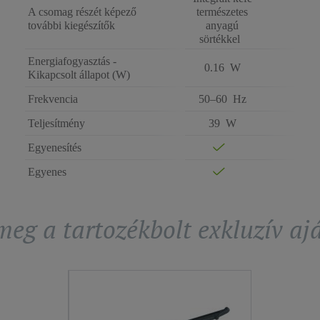
A csomag részét képező
természetes
további kiegészítők
anyagú
sörtékkel
Energiafogyasztás -
0.16 W
Kikapcsolt állapot (W)
Frekvencia
50–60 Hz
Teljesítmény
39 W
Egyenesítés
Egyenes
eg a tartozékbolt exkluzív aj