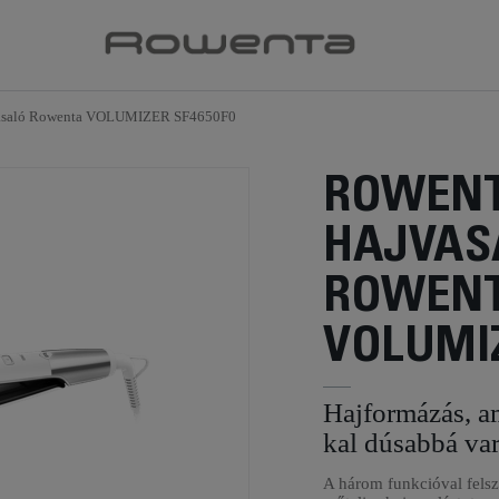
asaló Rowenta VOLUMIZER SF4650F0
ROWEN
HAJVAS
ROWEN
VOLUMIZ
Hajformázás, am
kal dúsabbá var
A három funkcióval felsz