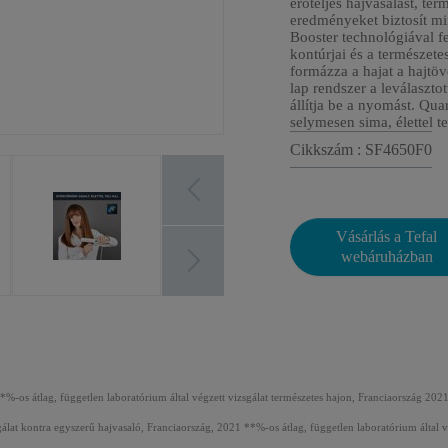
erőteljes hajvasalást, te
eredményeket biztosít m
Booster technológiával fel
kontúrjai és a természete
formázza a hajat a hajtö
lap rendszer a leválaszto
állítja be a nyomást. Quar
selymesen sima, élettel te
Cikkszám : SF4650F0
Vásárlás a Tefal
webáruházban
*%-os átlag, független laboratórium által végzett vizsgálat természetes hajon, Franciaország 202
gálat kontra egyszerű hajvasaló, Franciaország, 2021 **%-os átlag, független laboratórium által 