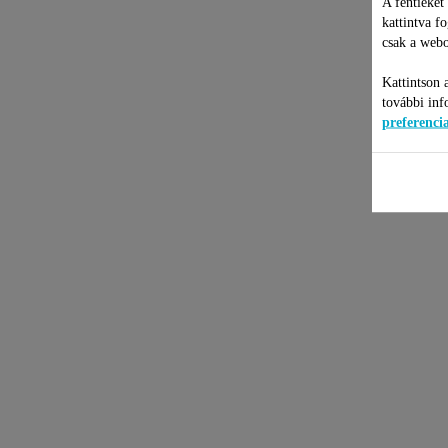
A fentieket
kattintva f
csak a webo
Kattintson 
további inf
preferenc