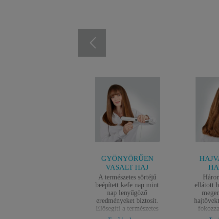
GYÖNYÖRŰEN
HAJV
VASALT HAJ
HA
A természetes sörtéjű
Három
beépített kefe nap mint
ellátott 
nap lenyűgöző
megem
eredményeket biztosít.
hajtövek
Elősegíti a természetes
fokozza
volument a gyönyörűen
hajtöm