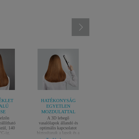
ÉKLET
HATÉKONYSÁG
PRAKTIKUS
ALÚ
EGYETLEN
FUNKCIÓK
ÉSE
MOZDULATTAL
Fedezze fel a kényel
formázáshoz szükség
elzőn
A 3D lebegő
számos funkciót:
eállítható
vasalólapok állandó és
Intuitív kezelőszerve
zül, 140
optimális kapcsolatot
LCD kijelző, gyors
°C-ig,
biztosítanak a lapok és a
felmelegedés (30
 °C-os
haj között az egy