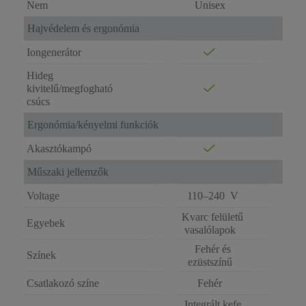
Nem
Unisex
Hajvédelem és ergonómia
Iongenerátor
Hideg
kivitelű/megfogható
csúcs
Ergonómia/kényelmi funkciók
Akasztókampó
Műszaki jellemzők
Voltage
110–240 V
Kvarc felületű
Egyebek
vasalólapok
Fehér és
Színek
ezüstszínű
Csatlakozó színe
Fehér
Integrált kefe