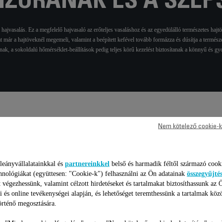
RIZURÁNAK ÉS A SZÉP
ajvasalás. Ez a megfelelő hajvasaló az erőteljes vasaláshoz és az egyedülálló természetes haj
 már a hajtöveknél megemeli, valamint a beépített kefével tovább formázza és dúsítja a termész
jnak, a sokoldalú hőmérséklet-beállítások pedig teljes körű kezelést biztosítanak a könnyű és 
Nem kötelező cookie-k
aki paraméterek / összehason
leányvállalatainkkal és
partnereinkkel
belső és harmadik féltől származó cook
hnológiákat (együttesen: "Cookie-k") felhasználni az Ön adatainak
összegyűjté
 végezhessünk, valamint célzott hirdetéseket és tartalmakat biztosíthassunk az 
i és online tevékenységei alapján, és lehetőséget teremthessünk a tartalmak köz
rténő megosztására.