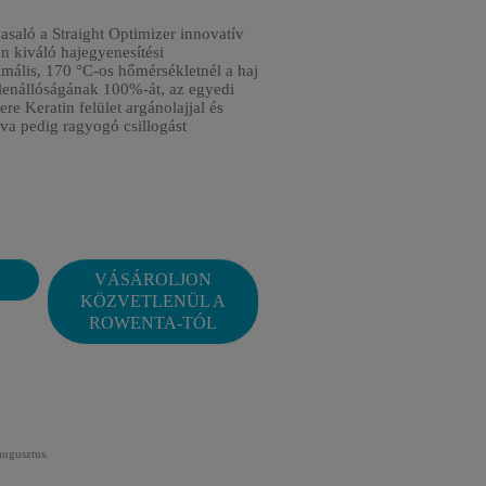
asaló a Straight Optimizer innovatív
 kiváló hajegyenesítési
mális, 170 °C-os hőmérsékletnél a haj
lenállóságának 100%-át, az egyedi
e Keratin felület argánolajjal és
va pedig ragyogó csillogást
VÁSÁROLJON
KÖZVETLENÜL A
ROWENTA-TÓL
augusztus.