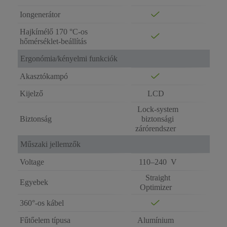
Iongenerátor
Hajkímélő 170 °C-os
hőmérséklet-beállítás
Ergonómia/kényelmi funkciók
Akasztókampó
Kijelző
LCD
Lock-system
Biztonság
biztonsági
zárórendszer
Műszaki jellemzők
Voltage
110–240 V
Straight
Egyebek
Optimizer
360°-os kábel
Fűtőelem típusa
Alumínium