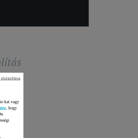
lítás
 elutasítása
ie-kat vagy
sére
, hogy
Ön
össégi