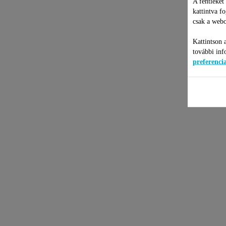
A fentieket
kattintva f
csak a webo
Kattintson 
további inf
preferenc