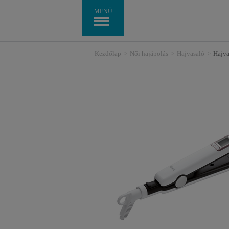
MENÜ
Kezdőlap
>
Női hajápolás
>
Hajvasaló
>
Hajv