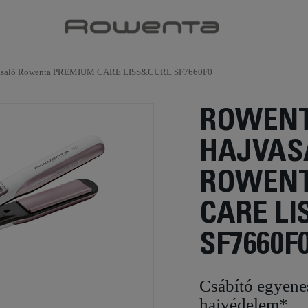
asaló Rowenta PREMIUM CARE LISS&CURL SF7660F0
ROWEN
HAJVAS
ROWENT
CARE LI
SF7660F
Csábító egyenes
hajvédelem*