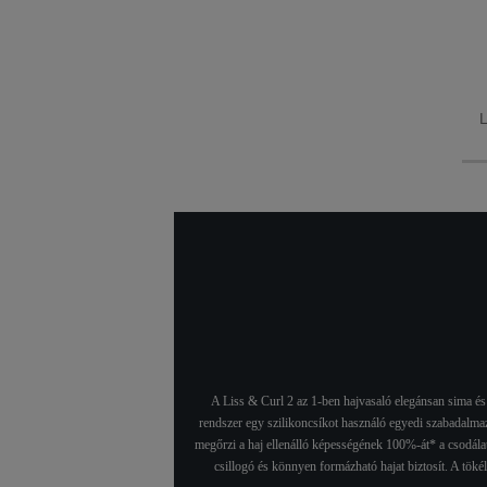
óvatosan megnyújtja a
hajat, hogy tökéletes
kiegyenesítést érhessen
el egyetlen lépéssel.
A Liss & Curl 2 az 1-ben hajvasaló elegánsan sima és c
rendszer egy szilikoncsíkot használó egyedi szabadalmazt
megőrzi a haj ellenálló képességének 100%-át* a csodálat
csillogó és könnyen formázható hajat biztosít. A töké