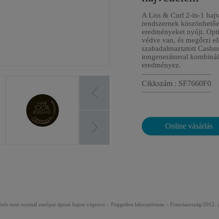
A Liss & Curl 2-in-1 hajv
rendszernek köszönhetően
eredményeket nyújt. Opti
védve van, és megőrzi el
szabadalmaztatott Cashmer
iongenerátorral kombinál
eredményez.
Cikkszám : SF7660F0
Online vásárlás
rés teszt normál európai típusú hajon végezve – Független laboratórium – Franciaország/2012. 