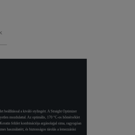
-os
gát a
zemben.
K
 beállítással a kiváló stylingért. A Straight Optimizer
egyetlen mozdulattal. Az optimális, 170 °C-os hőmérséklet
Keratin felület kombinációja argánolajjal sima, ragyogóan
mes használatért, és biztonságos tárolás a lemezzárási