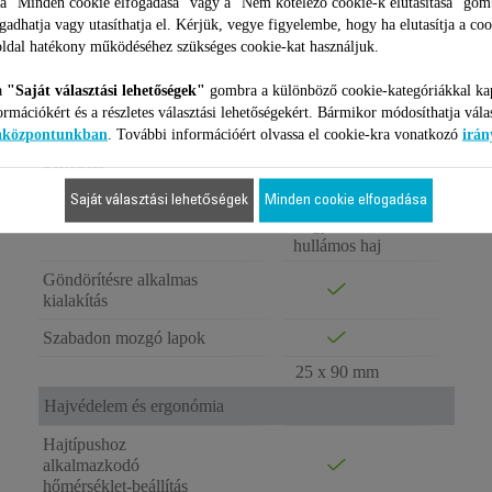
PREMIUM
 a "Minden cookie elfogadása" vagy a "Nem kötelező cookie-k elutasítása" gom
CARE
ogadhatja vagy utasíthatja el. Kérjük, vegye figyelembe, hogy ha elutasítja a coo
LISS&CURL
ldal hatékony működéséhez szükséges cookie-kat használjuk.
SF7660F0
a
"Saját választási lehetőségek"
gombra a különböző cookie-kategóriákkal ka
Eredmény/beállítások
ormációkért és a részletes választási lehetőségekért. Bármikor módosíthatja vála
iaközpontunkban
. További információért olvassa el cookie-kra vonatkozó
irán
Hajegyenesítő lapok
Kasmír keratin
bevonata
Saját választási lehetőségek
Minden cookie elfogadása
Teljesen
Funkciók
egyenes és
hullámos haj
Göndörítésre alkalmas
kialakítás
Szabadon mozgó lapok
25 x 90 mm
Hajvédelem és ergonómia
Hajtípushoz
alkalmazkodó
hőmérséklet-beállítás