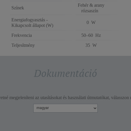
Fehér & arany
Színek
rózsaszín
Energiafogyasztás -
0 W
Kikapcsolt állapot (W)
Frekvencia
50–60 Hz
Teljesítmény
35 W
Dokumentáció
etné megjeleníteni az utasításokat és használati útmutatókat, válasszon 