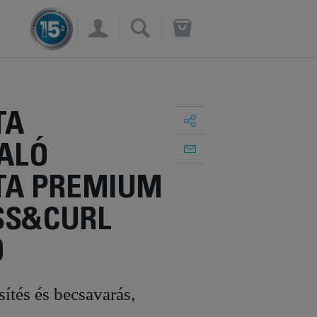
×
TA
ALÓ
A PREMIUM
SS&CURL
0
ítés és becsavarás,