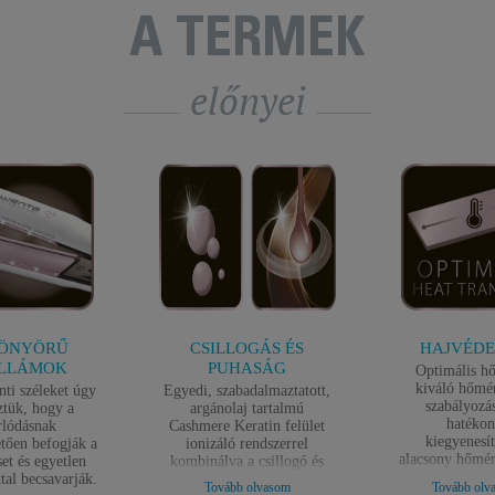
A TERMÉK
előnyei
ÖNYÖRŰ
CSILLOGÁS ÉS
HAJVÉD
LLÁMOK
PUHASÁG
Optimális hő
kiváló hőmér
nti széleket úgy
Egyedi, szabadalmaztatott,
szabályozás
ztük, hogy a
argánolaj tartalmú
hatéko
rlódásnak
Cashmere Keratin felület
kiegyenesít
tően befogják a
ionizáló rendszerrel
alacsony hőmér
set és egyetlen
kombinálva a csillogó és
Az ápoló 17
tal becsavarják.
sima hajért kócolódás
Tovább olvasom
Tovább olv
hőmérséklet m