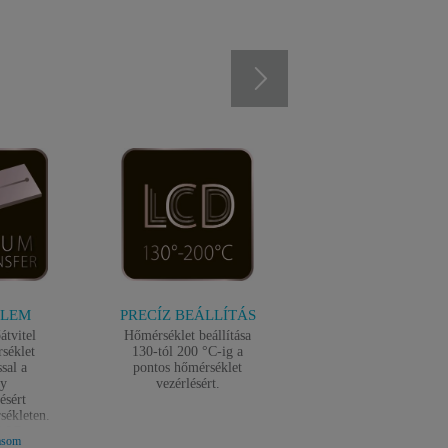
ELEM
PRECÍZ BEÁLLÍTÁS
GYORS
BEMELEGEDÉS
átvitel
Hőmérséklet beállítása
séklet
130-tól 200 °C-ig a
30 másodperc alatt
sal a
pontos hőmérséklet
használatra kész.
ny
vezérlésért.
ésért
sékleten.
0 °C-os
asom
egőrzi a