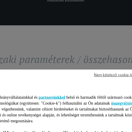
rendszernek köszönhetően.
aki paraméterek / összehason
Nem kötelező cookie-k
leányvállalatainkkal és
partnereinkkel
belső és harmadik féltől származó cook
hnológiákat (együttesen: "Cookie-k") felhasználni az Ön adatainak
összegyűjté
 végezhessünk, valamint célzott hirdetéseket és tartalmakat biztosíthassunk az 
i és online tevékenységei alapján, és lehetőséget teremthessünk a tartalmak köz
HAJVASALÓ
rténő megosztására.
ROWENTA