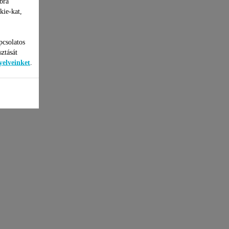
bra
kie-kat,
pcsolatos
sztását
yelveinket
.