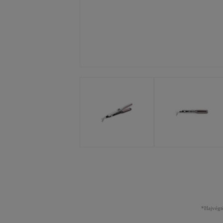
*Hajvégtö