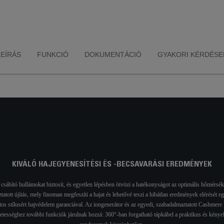
nélkül.
haj 100%
ellenállósá
sérüléssel s
LEÍRÁS
FUNKCIÓ
DOKUMENTÁCIÓ
GYAKORI KÉRDÉSE
KIVÁLÓ HAJEGYENESÍTÉSI ÉS -BECSAVARÁSI EREDMÉNYEK
sábító hullámokat biztosít, és egyetlen lépésben ötvözi a hatékonyságot az optimális hőmérséklet
atott újítás, mely finoman megfeszíti a hajat és lehetővé teszi a hibátlan eredmények elérését 
os stílusért hajvédelem garanciával. Az iongenerátor és az egyedi, szabadalmaztatott Cashmere 
letességhez további funkciók járulnak hozzá: 360°-ban forgatható tápkábel a praktikus és kényel