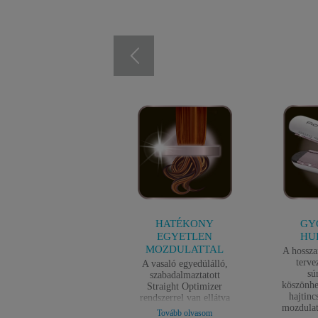
BIZTONSÁGOS
HATÉKONY
GY
HASZNÁLAT
EGYETLEN
HU
MOZDULATTAL
tomatikus kikapcsolás
A hossza
gy óra tétlenség után.
terve
A vasaló egyedülálló,
sú
szabadalmaztatott
köszönhe
Straight Optimizer
hajtinc
rendszerrel van ellátva
mozdulat
szilikon csíkkal, mely
Tovább olvasom