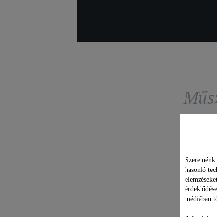
Műsz
Szeretnénk 
hasonló tec
elemzéseket
érdeklődése
médiában tö