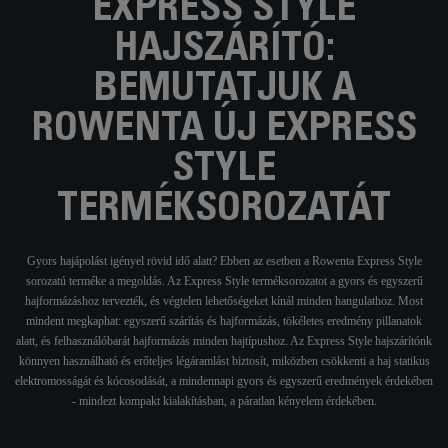
EXPRESS STYLE
HAJSZÁRÍTÓ:
BEMUTATJUK A
ROWENTA ÚJ EXPRESS
STYLE
TERMÉKSOROZATÁT
Gyors hajápolást igényel rövid idő alatt? Ebben az esetben a Rowenta Express Style
sorozatú terméke a megoldás. Az Express Style terméksorozatot a gyors és egyszerű
hajformázáshoz tervezték, és végtelen lehetőségeket kínál minden hangulathoz. Most
mindent megkaphat: egyszerű szárítás és hajformázás, tökéletes eredmény pillanatok
alatt, és felhasználóbarát hajformázás minden hajtípushoz. Az Express Style hajszárítónk
könnyen használható és erőteljes légáramlást biztosít, miközben csökkenti a haj statikus
elektromosságát és kócosodását, a mindennapi gyors és egyszerű eredmények érdekében
- mindezt kompakt kialakításban, a páratlan kényelem érdekében.