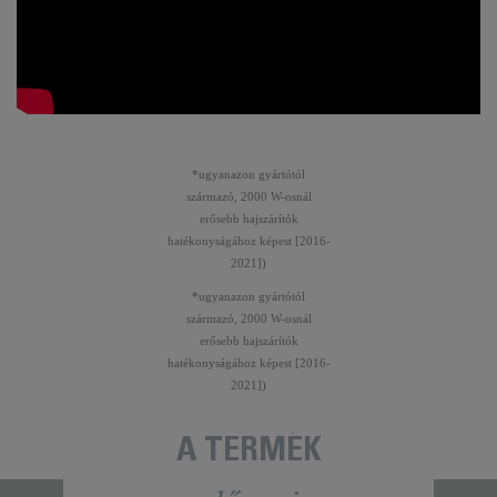
*ugyanazon gyártótól
származó, 2000 W-osnál
erősebb hajszárítók
hatékonyságához képest [2016-
2021])
*ugyanazon gyártótól
származó, 2000 W-osnál
erősebb hajszárítók
hatékonyságához képest [2016-
2021])
A TERMÉK