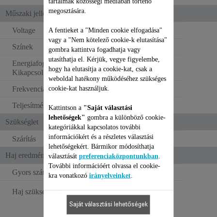
tartalmak közösségi médiában történő
megosztására.
Műszaki jellemzők
Voltage
A fentieket a "Minden cookie elfogadása"
220–240 V
vagy a "Nem kötelező cookie-k elutasítása"
Színek
Fekete és ezüst
gombra kattintva fogadhatja vagy
utasíthatja el. Kérjük, vegye figyelembe,
Energiafogyasztás -
0.03 W
hogy ha elutasítja a cookie-kat, csak a
Kikapcsolt állapot (W)
weboldal hatékony működéséhez szükséges
cookie-kat használjuk.
Frekvencia
50–60 Hz
Teljesítmény
1340-1600 W
Kattintson a
"Saját választási
lehetőségek"
gombra a különböző cookie-
Szükséglet
kategóriákkal kapcsolatos további
információkért és a részletes választási
Szárítás
lehetőségekért. Bármikor módosíthatja
Haj eredmény
választását
preferenciaközpontunkban
.
További információért olvassa el cookie-
Gyors szárítás
kra vonatkozó
irányelveinket
.
Gyorsan szárít és
Haj szükségletek
formáz
Saját választási lehetőségek