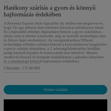
Hatékony szárítás a gyors és könnyű
hajformázás érdekében
A Rowenta Express Style hajszárító oly módon lett megtervezve,
hogy Ön egy pillanat alatt tökéletes frizurával indulhasson útnak.
Ez a hajszárító erőteljes légáramlást biztosít a gyors szárításhoz,
amely nem is lehetne könnyebb, míg az ionizáló technológia sima
és fényes hajat eredményez. Az energiatakarékos Effiwatt
technológia erőteljes szárítást biztosít a koncentrátorral kiegészítve
a precíz szárítás érdekében, a 2 sebesség/hőmérséklet beállítás
pedig könnyű kezelést és testreszabást tesz lehetővé. Mindez
rendkívül könnyű és kompakt kialakításban a páratlan kényelem
és a mindennapi könnyű hajformázás érdekében.
Cikkszám : CV1810F0
Online vásárlás