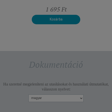
Ft
1 695 Ft
1
Kosárba
Dokumentáció
Ha szeretné megjeleníteni az utasításokat és használati útmutatókat,
válasszon nyelvet: