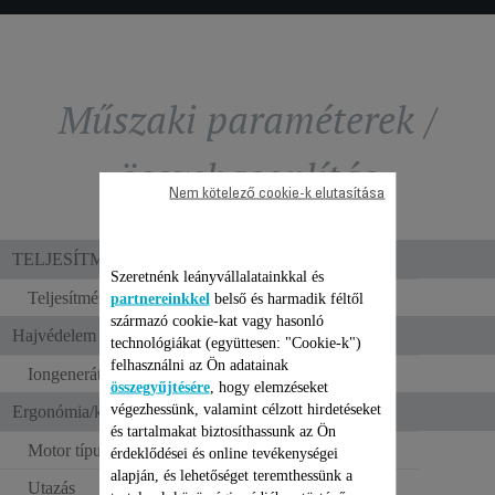
Műszaki paraméterek /
összehasonlítás
Nem kötelező cookie-k elutasítása
TELJESÍTMÉNY / BEÁLLÍTÁSOK
Szeretnénk leányvállalatainkkal és
Teljesítmény
1600 W
partnereinkkel
belső és harmadik féltől
származó cookie-kat vagy hasonló
Hajvédelem és ergonómia
technológiákat (együttesen: "Cookie-k")
felhasználni az Ön adatainak
Iongenerátor
összegyűjtésére
, hogy elemzéseket
végezhessünk, valamint célzott hirdetéseket
Ergonómia/kényelmi funkciók
és tartalmakat biztosíthassunk az Ön
Motor típusa
DC motor
érdeklődései és online tevékenységei
alapján, és lehetőséget teremthessünk a
Utazás