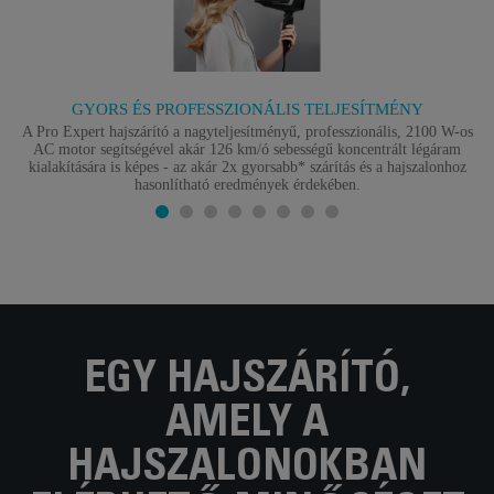
GYORS ÉS PROFESSZIONÁLIS TELJESÍTMÉNY
A Pro Expert hajszárító a nagyteljesítményű, professzionális, 2100 W-os
AC motor segítségével akár 126 km/ó sebességű koncentrált légáram
kialakítására is képes - az akár 2x gyorsabb* szárítás és a hajszalonhoz
hasonlítható eredmények érdekében.
EGY HAJSZÁRÍTÓ,
AMELY A
HAJSZALONOKBAN