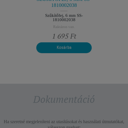
1810002038
Szűkítőfej, 6 mm SS-
1810002038
Raktáron van.
Ft
1 695 Ft
Kosárba
Kérek email-es 
Dokumentáció
Ha szeretné megjeleníteni az utasításokat és használati útmutatókat,
válasszon nyelvet: