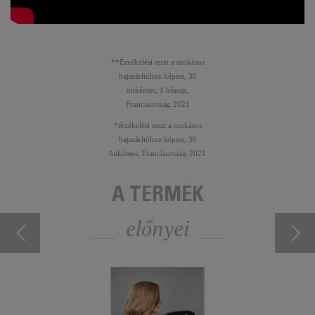
**Érzékelési teszt a szokásos
hajszárítóhoz képest, 30
önkéntes, 1 hónap,
Franciaország 2021
*érzékelési teszt a szokásos
hajszárítóhoz képest, 30
önkéntes, Franciaország 2021
A TERMÉK
előnyei