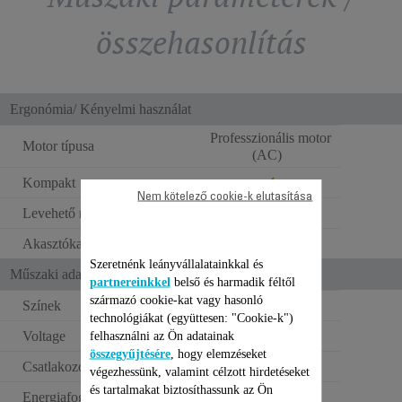
összehasonlítás
Ergonómia/ Kényelmi használat
Professzionális motor
Motor típusa
(AC)
Kompakt
Nem kötelező cookie-k elutasítása
Levehető rács
Akasztókampó
Szeretnénk leányvállalatainkkal és
Műszaki adatok
partnereinkkel
belső és harmadik féltől
származó cookie-kat vagy hasonló
Színek
Fekete és Legolas
technológiákat (együttesen: "Cookie-k")
Voltage
220–240 V
felhasználni az Ön adatainak
összegyűjtésére
, hogy elemzéseket
Csatlakozóaljzat típusa
Európai
végezhessünk, valamint célzott hirdetéseket
és tartalmakat biztosíthassunk az Ön
Energiafogyasztás -