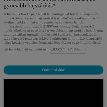
gyorsabb hajszárítás*
A Rowenta Pro Expert fejlett technológiával felszerelt hajszárító
professzionális szintű hajszárítást tesz lehetővé, szalonminőségű
eredményekkel, mint a ragyogóan szép fényes haj. A
professzionális minőségű, 2100W-os, hosszú élettartamú AC
motor tökéletesen és akár 2x gyorsabban megszárítja a hajat*, míg
az antisztatikus turmalin felület csökkenti a haj kócosodását és
szép fényessé teszi azt. A kiváló minőségű hajformázó kiegészítők
teljes készlete végtelen formázási lehetőséget és gyönyörű, élettel
Cikkszám : CV8820F0
teli hajat biztosít nap mint nap.
Online vásárlás