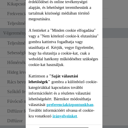
0 W
érdeklődései és online tevékenységei
Kikapcsolt állapot (W)
alapján, és lehetőséget teremthessünk a
tartalmak közösségi médiában történő
Frekvencia
50–60 Hz
megosztására.
Teljesítmény
1760-2100 W
A fentieket a "Minden cookie elfogadása"
Végeremény/ Használat
vagy a "Nem kötelező cookie-k elutasítása"
gombra kattintva fogadhatja vagy
Teljesítmény
2100 W
utasíthatja el. Kérjük, vegye figyelembe,
Sebességfokozatok
2
hogy ha elutasítja a cookie-kat, csak a
weboldal hatékony működéséhez szükséges
Hőmérséklet-beállítás
3
cookie-kat használjuk.
Hideg levegő fújása
Kattintson a
"Saját választási
Rács bevonata
Turmalin
lehetőségek"
gombra a különböző cookie-
kategóriákkal kapcsolatos további
Szőkítő feltét
2
információkért és a részletes választási
lehetőségekért. Bármikor módosíthatja
Fúvócső méretei
6 mm
választását
preferenciaközpontunkban
.
További információért olvassa el cookie-
Diffúzor feltét típusa
Standard
kra vonatkozó
irányelveinket
.
Diffúzor