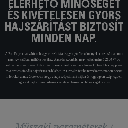
ELÉRHETŐ MINŐSÉGET
ÉS KIVÉTELESEN GYORS
HAJSZÁRÍTÁST BIZTOSÍT
MINDEN NAP.
A Pro Expert hajszárító ultragyors szárítást és gyönyörű eredményeket biztosít nap mint
nap, így valóban méltó a nevéhez. A professzionális, nagy teljesítményű 2100 W-os
váltóáramú motor akár 126 km/órás koncentrált légáramot biztosít a tökéletes hajápolás
és a professzionális hajszárítás érdekében. A turmalin felület természetes módon bocsát
ki ionokat annak érdekében, hogy a haja szép simává váljon és ragyogóan szép legyen,
míg a két hajformázó tartozék számtalan formázási lehetőséget biztosít.
Műszaki paraméterek /