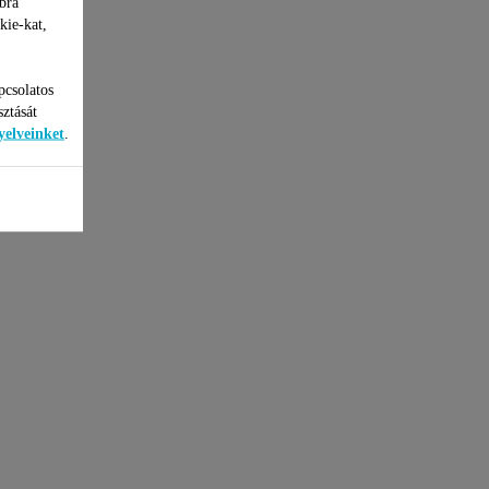
bra
kie-kat,
pcsolatos
sztását
yelveinket
.