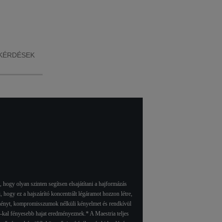
ázásához.
érdekében
köszönhetően tökélete
 luxus
irányíthatja a hajszárítá
ban a
hajformázás közben
lásához és
légáram sebességét 
bárhol is
a hőmérsékletet is
zükség
szabályozhatja.
KÉRDÉSEK
hogy olyan szinten segítsen elsajátítani a hajformázás
 hogy ez a hajszárító koncentrált légáramot hozzon létre,
 élményt, kompromisszumok nélküli kényelmet és rendkívül
%-kal fényesebb hajat eredményeznek.* A Maestria teljes