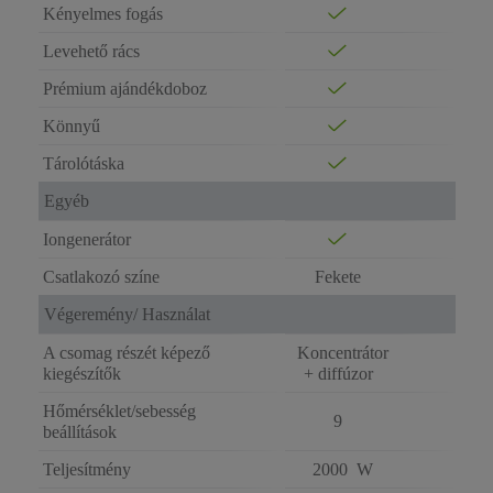
Kényelmes fogás
Levehető rács
Prémium ajándékdoboz
Könnyű
Tárolótáska
Egyéb
Iongenerátor
Csatlakozó színe
Fekete
Végeremény/ Használat
A csomag részét képező
Koncentrátor
kiegészítők
+ diffúzor
Hőmérséklet/sebesség
9
beállítások
Teljesítmény
2000 W