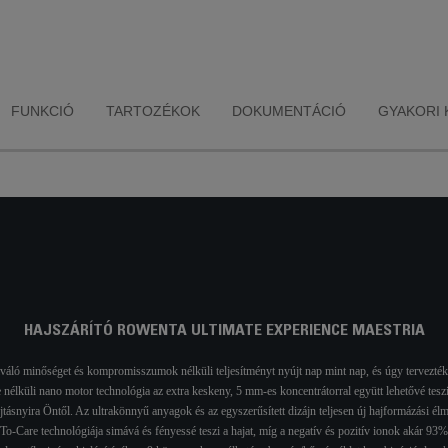
tó a legnehezebb
kombinációja révén,
hullámok form
jformázási
amely helyreállítja a haj
Mindez egy
vásokkal is
természetes egyensúlyát
piperetáská
irkózik, és
a hosszantartó ragyogás
hajszárító táro
yszerű és
érdekében.
szállításához, 
lémamentes
legyen rá s
ázást biztosít.
FUNKCIÓ
TARTOZÉKOK
DOKUMENTÁCIÓ
GYAKORI 
HAJSZÁRÍTÓ ROWENTA ULTIMATE EXPERIENCE MAESTRIA
áló minőséget és kompromisszumok nélküli teljesítményt nyújt nap mint nap, és úgy tervezték, 
nélküli nano motor technológia az extra keskeny, 5 mm-es koncentrátorral együtt lehetővé teszi,
újtásnyira Öntől. Az ultrakönnyű anyagok és az egyszerűsített dizájn teljesen új hajformázási
-To-Care technológiája simává és fényessé teszi a hajat, míg a negatív és pozitív ionok akár 93