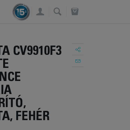
×
A CV9910F3
TE
ENCE
IA
ÍTÓ,
A, FEHÉR