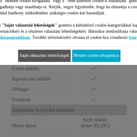
 a "Minden cookie elfogadása" vagy a "Nem kötelező cookie-k elutasítása" gom
ULTIMATE
EXPERIENCE
ogadhatja vagy utasíthatja el. Kérjük, vegye figyelembe, hogy ha elutasítja a coo
MAESTRIA
ldal hatékony működéséhez szükséges cookie-kat használjuk.
HAJSZÁRÍTÓ,
ROWENTA,
a
"Saját választási lehetőségek"
gombra a különböző cookie-kategóriákkal ka
FEHÉR
ormációkért és a részletes választási lehetőségekért. Bármikor módosíthatja vála
iaközpontunkban
. További információért olvassa el cookie-kra vonatkozó
irán
Haj eredmény
Professzionális
Haj szükségletek
Saját választási lehetőségek
Minden cookie elfogadása
beszárítás
Gyors szárítás
Egyenes haj szárítás
Térfogat
Formázás
Ergonómia/ Kényelmi használat
Kefe nélküli
Motor típusa
motor (BLDC)