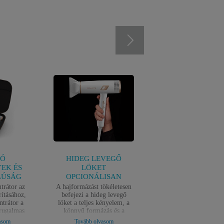
LÓ
HIDEG LEVEGŐ
BEÁLLÍTÁS ÉS
EK ÉS
LÖKET
EREDMÉNYEK A
LÚSÁG
OPCIONÁLISAN
EGYÉNI
SZÜKSÉGLETEKN
trátor az
A hajformázást tökéletesen
MEGFELELŐEN
rításához,
befejezi a hideg levegő
trátor a
löket a teljes kényelem, a
A 9 hőmérsékleti
 rugalmas
könnyű formázás és a
és sebességfokozat
úzor szép
hosszan tartó frizura
kombinációnak
asom
Tovább olvasom
Tovább olvasom