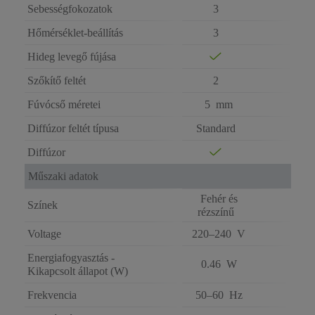
Sebességfokozatok
3
Hőmérséklet-beállítás
3
Hideg levegő fújása
Szőkítő feltét
2
Fúvócső méretei
5 mm
Diffúzor feltét típusa
Standard
Diffúzor
Műszaki adatok
Fehér és
Színek
rézszínű
Voltage
220–240 V
Energiafogyasztás -
0.46 W
Kikapcsolt állapot (W)
Frekvencia
50–60 Hz