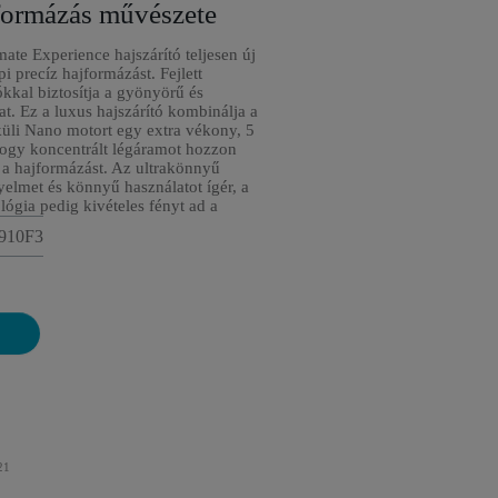
jformázás művészete
ate Experience hajszárító teljesen új
i precíz hajformázást. Fejlett
kkal biztosítja a gyönyörű és
at.
Ez a luxus hajszárító kombinálja a
üli Nano motort egy extra vékony, 5
hogy koncentrált légáramot hozzon
 a hajformázást. Az ultrakönnyű
yelmet és könnyű használatot ígér, a
ológia pedig kivételes fényt ad a
9910F3
21