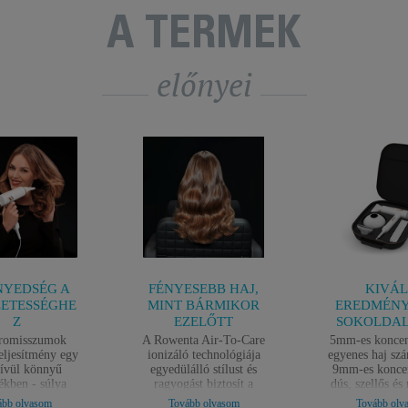
A TERMÉK
előnyei
YEDSÉG A
FÉNYESEBB HAJ,
KIVÁ
ETESSÉGHE
MINT BÁRMIKOR
EREDMÉNY
Z
EZELŐTT
SOKOLDA
omisszumok
A Rowenta Air-To-Care
5mm-es koncen
teljesítmény egy
ionizáló technológiája
egyenes haj szá
ívül könnyű
egyedülálló stílust és
9mm-es koncen
ékben - súlya
ragyogást biztosít a
dús, szellős és
ze 385 g. Ez a
pozitív és negatív ionok
hajért és diff
ább olvasom
Tovább olvasom
Tovább olv