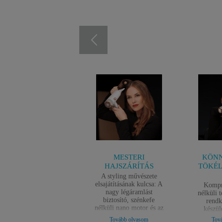
MESTERI
KÖNN
HAJSZÁRÍTÁS
TÖKÉL
A styling művészete
elsajátításának kulcsa: A
Kompr
nagy légáramlást
nélküli 
biztosító, szénkefe
rendk
nélküli nano motor és az
készül
extra keskeny, 5 mm-es
mindöss
Tovább olvasom
Tov