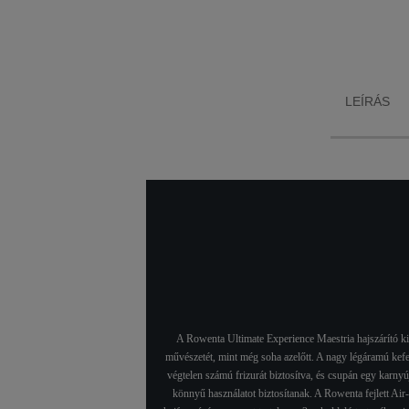
koncentrátor
hajszárí
kombinációja végtelen
ha
formázási lehetőségeket
kihí
biztosít, és mindezt
megb
csupán egy karnyújtásra
eg
Önhöz.
prob
hajform
LEÍRÁS
A Rowenta Ultimate Experience Maestria hajszárító kiv
művészetét, mint még soha azelőtt. A nagy légáramú kefe 
végtelen számú frizurát biztosítva, és csupán egy karny
könnyű használatot biztosítanak. A Rowenta fejlett Air