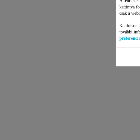
A fentieket
kattintva f
csak a webo
Kattintson 
további inf
preferenc