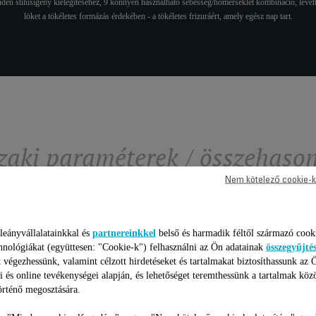
nden stílusigény kielégítéséhez, 9 könnyen használható sebesség/hőmérséklet kombináció, levehe
löket a tökéletes formázás érdekében - a tökéletes frizuráért, amely egész nap tart.
aki paraméterek / összehason
Nem kötelező cookie-k
leányvállalatainkkal és
partnereinkkel
belső és harmadik féltől származó cook
hnológiákat (együttesen: "Cookie-k") felhasználni az Ön adatainak
összegyűjté
 végezhessünk, valamint célzott hirdetéseket és tartalmakat biztosíthassunk az 
i és online tevékenységei alapján, és lehetőséget teremthessünk a tartalmak köz
rténő megosztására.
CV9910F3