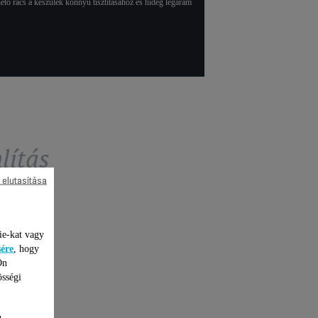
tő rács a készülék könnyű tisztításához és hideg légáram
lítás
 elutasítása
ie-kat vagy
sére
, hogy
Ön
össégi