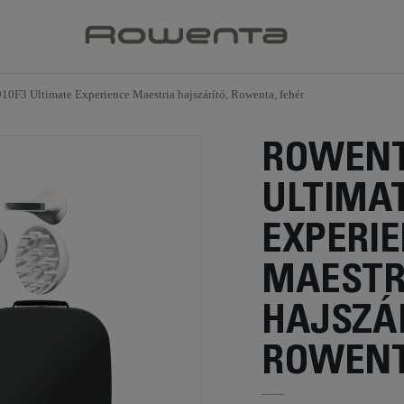
0F3 Ultimate Experience Maestria hajszárító, Rowenta, fehér
ROWENT
ULTIMA
EXPERI
MAESTR
HAJSZÁR
ROWENT