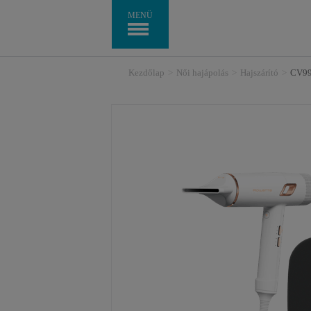
MENÜ
Kezdőlap
>
Női hajápolás
>
Hajszárító
>
CV991