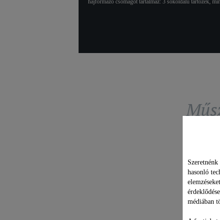
hajformázó csomagot tartalmaz: 3 sokoldalú tartozék, mi
Műsz
Szeretnénk 
hasonló tec
elemzéseket
érdeklődése
médiában tö