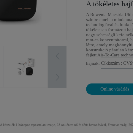
A tökéletes ha
A Rowenta Maestria Ultim
szintre emeli a mindennap
technológiával és funkció
tökéletesen formázott haj
nagy sebességű kefe nélk
mm-es koncentrátorral, 
létre, amely megkönnyíti
konstrukció páratlan kén
fejlett Air-To-Care techn
Cikkszám : CV
hajnak.
Online vásárlás
 A készülék 1 hónapos tapasztalati tesztje, 28 önkéntes nő és férfi bevonásával, Franciaország, 20