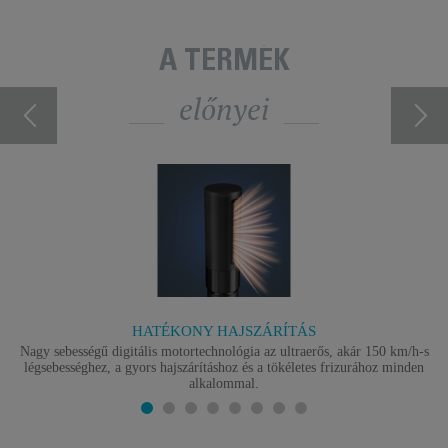
A TERMÉK
előnyei
HATÉKONY HAJSZÁRÍTÁS
Nagy sebességű digitális motortechnológia az ultraerős, akár 150 km/h-s
légsebességhez, a gyors hajszárításhoz és a tökéletes frizurához minden
alkalommal.