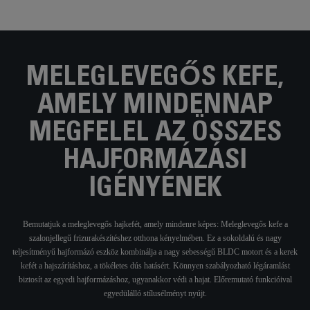
MELEGLEVEGŐS KEFE,
AMELY MINDENNAP
MEGFELEL AZ ÖSSZES
HAJFORMÁZÁSI
IGÉNYÉNEK
Bemutatjuk a meleglevegős hajkefét, amely mindenre képes: Meleglevegős kefe a
szalonjellegű frizurakészítéshez otthona kényelmében. Ez a sokoldalú és nagy
teljesítményű hajformázó eszköz kombinálja a nagy sebességű BLDC motort és a kerek
kefét a hajszárításhoz, a tökéletes dús hatásért. Könnyen szabályozható légáramlást
biztosít az egyedi hajformázáshoz, ugyanakkor védi a hajat. Előremutató funkcióival
egyedülálló stílusélményt nyújt.