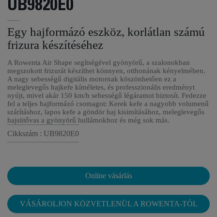
UB9820E0
Egy hajformázó eszköz, korlátlan számú
frizura készítéséhez
A Rowenta Air Shape segítségével gyönyörű, a szalonokban
megszokott frizurát készíthet könnyen, otthonának kényelmében.
A nagy sebességű digitális motornak köszönhetően ez a
meleglevegős hajkefe kíméletes, és professzionális eredményt
nyújt, mivel akár 150 km/h sebességű légáramot biztosít. Fedezze
fel a teljes hajformázó csomagot: Kerek kefe a nagyobb volumenű
szárításhoz, lapos kefe a göndör haj kisimításához, meleglevegős
hajsütővas a gyönyörű hullámokhoz és még sok más.
Cikkszám : UB9820E0
Online vásárlás
VÁSÁROLJON KÖZVETLENÜL A ROWENTA-TÓL