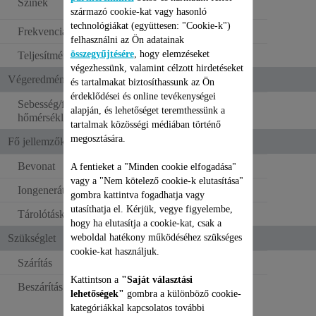
Színek
fémes rézszín
származó cookie-kat vagy hasonló
technológiákat (együttesen: "Cookie-k")
Frekvencia
50–60 Hz
felhasználni az Ön adatainak
összegyűjtésére
, hogy elemzéseket
Teljesítmény
1100-1300 W
végezhessünk, valamint célzott hirdetéseket
Végeredmény/ Használat
és tartalmakat biztosíthassunk az Ön
érdeklődései és online tevékenységei
Sebesség/fordulatszám /
alapján, és lehetőséget teremthessünk a
3
hőmérséklet-beállítások
tartalmak közösségi médiában történő
megosztására.
Fő jellemzők
Bevonat
Kerámia
A fentieket a "Minden cookie elfogadása"
vagy a "Nem kötelező cookie-k elutasítása"
Iongenerátor
gombra kattintva fogadhatja vagy
utasíthatja el. Kérjük, vegye figyelembe,
Tárolótáska
hogy ha elutasítja a cookie-kat, csak a
weboldal hatékony működéséhez szükséges
Szükséglet
cookie-kat használjuk.
Szárítás
Kattintson a
"Saját választási
Beszárítás
lehetőségek"
gombra a különböző cookie-
kategóriákkal kapcsolatos további