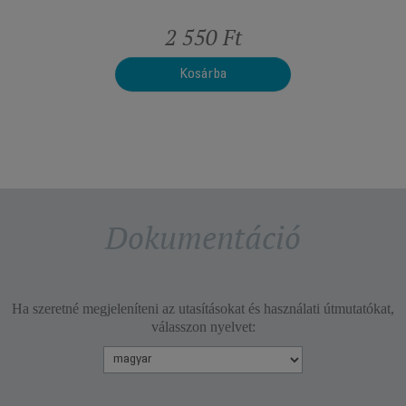
t
2 550 Ft
Kosárba
Dokumentáció
Ha szeretné megjeleníteni az utasításokat és használati útmutatókat,
válasszon nyelvet: