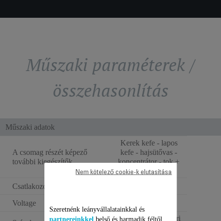
Műszaki paraméterek /
összehasonlítás
Műszaki adatok
Kerek kefe - lapos
A csomag részét képező
kefe - hajsütővas -
további kiegészítők
koncentrátor - tok +
kefetartó tok
Nem kötelező cookie-k elutasítása
Csatlakozó színe
Fekete
Voltage
220–240 V
Szeretnénk leányvállalatainkkal és
Black glama + nyári
partnereinkkel
belső és harmadik féltől