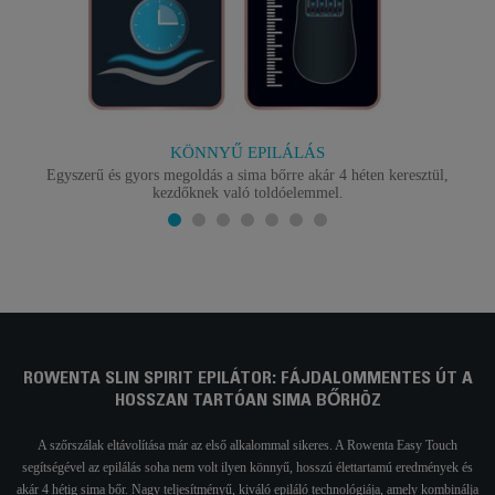
KÖNNYŰ EPILÁLÁS
Egyszerű és gyors megoldás a sima bőrre akár 4 héten keresztül,
kezdőknek való toldóelemmel.
ROWENTA SLIN SPIRIT EPILÁTOR: FÁJDALOMMENTES ÚT A
HOSSZAN TARTÓAN SIMA BŐRHÖZ
A szőrszálak eltávolítása már az első alkalommal sikeres. A Rowenta Easy Touch
segítségével az epilálás soha nem volt ilyen könnyű, hosszú élettartamú eredmények és
akár 4 hétig sima bőr. Nagy teljesítményű, kiváló epiláló technológiája, amely kombinálja