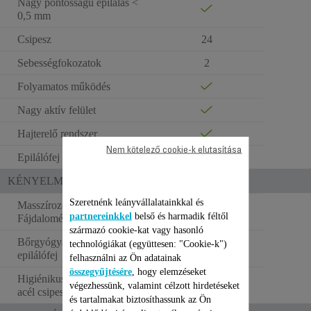
Nagy pontosságú epilálás <
0,5 mm
Csipesz
24
Sebességfokozatok
2
Folyamatos működés
Nagy aktív felület
Hajterelő rendszer
Nem kötelező cookie-k elutasítása
Epilálófej technológia
Klasszikus
KÉNYELMI FUNKCIÓK
Szeretnénk leányvállalatainkkal és
Masszírozó gömbök /
partnereinkkel
belső és harmadik féltől
Fájdalomérzet-csökkentés
származó cookie-kat vagy hasonló
Bőrgyógyászok által tesztelt
technológiákat (együttesen: "Cookie-k")
epilálófej
felhasználni az Ön adatainak
összegyűjtésére
, hogy elemzéseket
Higiénikus rozsdamentes
végezhessünk, valamint célzott hirdetéseket
acél csipeszek
és tartalmakat biztosíthassunk az Ön