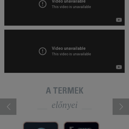
A TERMÉK
előnyei