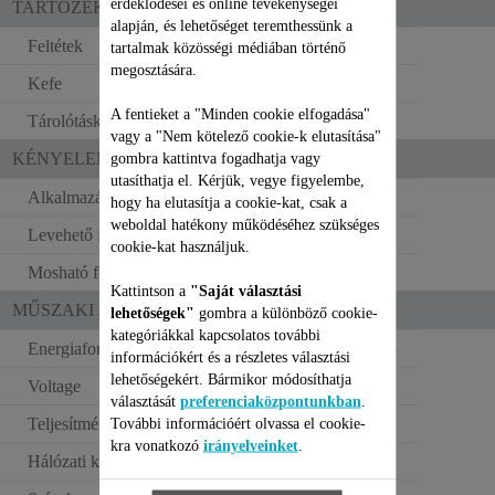
érdeklődései és online tevékenységei
TARTOZÉKOK
alapján, és lehetőséget teremthessünk a
Feltétek
2
tartalmak közösségi médiában történő
megosztására.
Kefe
A fentieket a "Minden cookie elfogadása"
Tárolótáska
vagy a "Nem kötelező cookie-k elutasítása"
KÉNYELEM
gombra kattintva fogadhatja vagy
utasíthatja el. Kérjük, vegye figyelembe,
Alkalmazási területek
Lábak és test
hogy ha elutasítja a cookie-kat, csak a
weboldal hatékony működéséhez szükséges
Levehető fej
cookie-kat használjuk.
Mosható fej
Kattintson a
"Saját választási
MŰSZAKI JELLEMZŐK
lehetőségek"
gombra a különböző cookie-
kategóriákkal kapcsolatos további
Energiaforrás
Hálózati csatlakozó
információkért és a részletes választási
lehetőségekért. Bármikor módosíthatja
Voltage
220–240 V
választását
preferenciaközpontunkban
.
Teljesítmény
4.8 W
További információért olvassa el cookie-
kra vonatkozó
irányelveinket
.
Hálózati kábel hossza
2 m