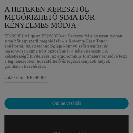
A HETEKEN KERESZTÜL
MEGŐRIZHETŐ SIMA BŐR
KÉNYELMES MÓDJA
EP2900F1 váltja az EP2900F0-et. Fedezze fel a hosszan tartóan
sima bőr egyszerű megoldását – a Rowenta Easy Touch
epilátorral. fejlett technológiája könnyű szőrtelenítést és
bársonyosan sima bőrt biztosít akár 4 héten keresztül. A
kétsebességű kivitelezés, az ergonomikus formaterv lehetővé teszi
a legnehezebben hozzáférhető és legérzékenyebb helyek
gondtalan kezelését is.
Cikkszám : EP2900F1
Online vásárlás