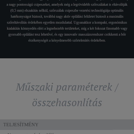
a nagy pontosságú csipeszeket, amelyek még a legrövidebb szőrszálakat is eltávolítják
(0,5 mm) elszakítás nélkül, szőrszálak csipeszbe vezetési technológiája optimális
hatékonyságot biztosít, továbbá nagy aktív epilálási felületet biztosít a maximális
szőreltávolítás érdekében egyetlen mozdulattal. Ugyanakkor a kompakt, ergonómikus
kialakítás könnyedén eléri a legnehezebb területeket, míg a két fokozat finomabb vagy
gyorsabb epilálást tesz lehetővé, és egy innovatív masszázsrendszer csökkenti a bőr
érzékenységét a kényelmesebb szőrtelenítés érdekében.
Műszaki paraméterek /
összehasonlítás
TELJESÍTMÉNY