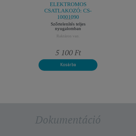
R
ELEKTROMOS
CSATLAKOZÓ: CS-
10001090
Szőrtelenítés teljes
nyugalomban
Raktáron van.
t
5 100 Ft
Kosárba
Dokumentáció