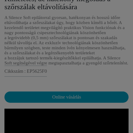
szőrszálak eltávolítására
A Silence Soft epilátorral gyorsan, hatékonyan és hosszú időre
eltávolíthatja a szőrszálakat úgy, hogy közben kíméli a bőrét. A
kezelendő területet megvilágító praktikus Vision funkciónak és a
nagy pontosságú csipesztechnológiának köszönhetően
a legrövidebb (0,5 mm) szőrszálakat is pontosan és szakadás
nélkül távolítja el. Az exkluzív technológiának köszönhetően
bármilyen szögben, teste minden ívén kényelmesen használhatja,
és a szőrszálakat és a legérzékenyebb területeket
a hozzájuk tartozó termék-kiegészítőkkel epilálhatja. A Silence
Soft segítségével végre megtapasztalhatja a gyengéd szőrtelenítést.
Cikkszám : EP5625F0
Online vásárlás