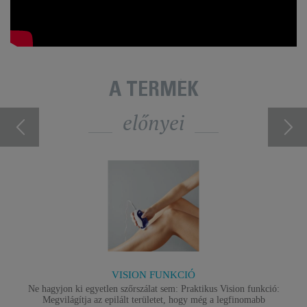
A TERMÉK
előnyei
VISION FUNKCIÓ
Ne hagyjon ki egyetlen szőrszálat sem: Praktikus Vision funkció:
Megvilágítja az epilált területet, hogy még a legfinomabb