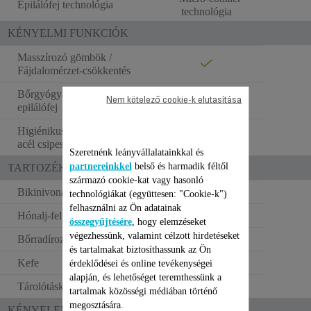
Epilálófej technológia
technológia
KÉNYELMI FUNKCIÓK
Masszírozó gömbök /
Fájdalomérzet-csökkentés
Bőrgyógyászok által tesztelt
Nem kötelező cookie-k elutasítása
epilálófej
Higiénikus rozsdamentes
acél csipeszek
Szeretnénk leányvállalatainkkal és
partnereinkkel
belső és harmadik féltől
TARTOZÉKOK
származó cookie-kat vagy hasonló
Bikinivonal-feltét
technológiákat (együttesen: "Cookie-k")
felhasználni az Ön adatainak
Hónalj-feltét
összegyűjtésére
, hogy elemzéseket
végezhessünk, valamint célzott hirdetéseket
Bőrradírozó görgő
és tartalmakat biztosíthassunk az Ön
Kefe
érdeklődései és online tevékenységei
alapján, és lehetőséget teremthessünk a
Tárolótáska
tartalmak közösségi médiában történő
megosztására.
KÉNYELEM