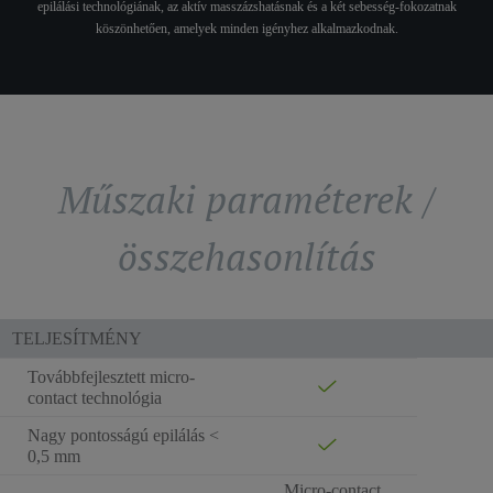
epilálási technológiának, az aktív masszázshatásnak és a két sebesség-fokozatnak
köszönhetően, amelyek minden igényhez alkalmazkodnak.
Műszaki paraméterek /
összehasonlítás
TELJESÍTMÉNY
Továbbfejlesztett micro-
contact technológia
Nagy pontosságú epilálás <
0,5 mm
Micro-contact