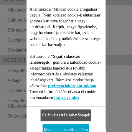
A fentieket a "Minden cookie elfogadása"
Alkalmazási területek
Lábak és test
vagy a "Nem kötelező cookie-k elutasítása"
Halk működés
gombra kattintva fogadhatja vagy
utasíthatja el. Kérjük, vegye figyelembe,
Bőr megvilágítása
hogy ha elutasítja a cookie-kat, csak a
weboldal hatékony működéséhez szükséges
Levehető fej
cookie-kat használjuk.
Mosható fej
Kattintson a
"Saját választási
MŰSZAKI JELLEMZŐK
lehetőségek"
gombra a különböző cookie-
kategóriákkal kapcsolatos további
Energiaforrás
Hálózati csatlakozó
információkért és a részletes választási
lehetőségekért. Bármikor módosíthatja
Voltage
220–240 V
választását
preferenciaközpontunkban
.
Csatlakozóaljzat típusa
Európai
További információért olvassa el cookie-
kra vonatkozó
irányelveinket
.
Energiafogyasztás -
0.06 W
Kikapcsolt állapot (W)
Saját választási lehetőségek
Frekvencia
50–60 Hz
Minden cookie elfogadása