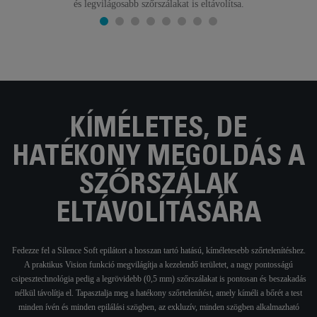
és legvilágosabb szőrszálakat is eltávolítsa.
KÍMÉLETES, DE
HATÉKONY MEGOLDÁS A
SZŐRSZÁLAK
ELTÁVOLÍTÁSÁRA
Fedezze fel a Silence Soft epilátort a hosszan tartó hatású, kíméletesebb szőrtelenítéshez.
A praktikus Vision funkció megvilágítja a kezelendő területet, a nagy pontosságú
csipesztechnológia pedig a legrövidebb (0,5 mm) szőrszálakat is pontosan és beszakadás
nélkül távolítja el. Tapasztalja meg a hatékony szőrtelenítést, amely kíméli a bőrét a test
minden ívén és minden epilálási szögben, az exkluzív, minden szögben alkalmazható