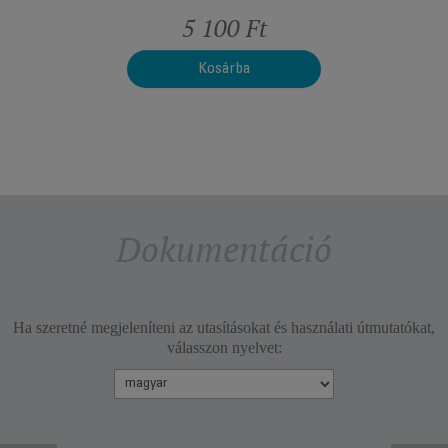
t
5 100 Ft
Kosárba
Dokumentáció
Ha szeretné megjeleníteni az utasításokat és használati útmutatókat,
válasszon nyelvet: