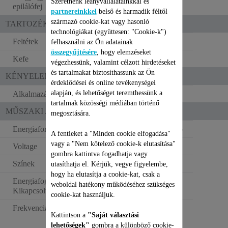
Szeretnénk leányvállalatainkkal és
epilálófej
partnereinkkel
belső és harmadik féltől
származó cookie-kat vagy hasonló
TARTOZÉKOK
technológiákat (együttesen: "Cookie-k")
Feltétek
1
felhasználni az Ön adatainak
összegyűjtésére
, hogy elemzéseket
Kefe
végezhessünk, valamint célzott hirdetéseket
és tartalmakat biztosíthassunk az Ön
KÉNYELEM
érdeklődései és online tevékenységei
alapján, és lehetőséget teremthessünk a
Alkalmazási területek
Lábak és test
tartalmak közösségi médiában történő
MŰSZAKI JELLEMZŐK
megosztására.
Energiaforrás
Hálózati csatlakozó
A fentieket a "Minden cookie elfogadása"
vagy a "Nem kötelező cookie-k elutasítása"
Voltage
220–240 V
gombra kattintva fogadhatja vagy
Színek
Rózsaszín
utasíthatja el. Kérjük, vegye figyelembe,
hogy ha elutasítja a cookie-kat, csak a
Energiafogyasztás -
weboldal hatékony működéséhez szükséges
0.06 W
Kikapcsolt állapot (W)
cookie-kat használjuk.
Frekvencia
50–60 Hz
Kattintson a
"Saját választási
lehetőségek"
gombra a különböző cookie-