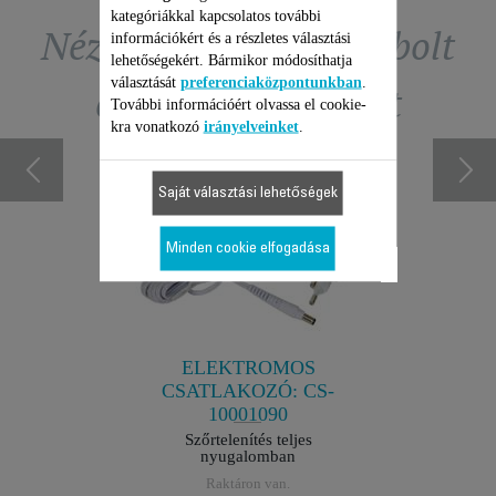
kategóriákkal kapcsolatos további
Nézze meg a tartozékbolt
információkért és a részletes választási
lehetőségekért. Bármikor módosíthatja
választását
preferenciaközpontunkban
.
exkluzív ajánlatait
További információért olvassa el cookie-
kra vonatkozó
irányelveinket
.
Saját választási lehetőségek
Minden cookie elfogadása
24004
KEFE
artás
Könn
n.
R
ELEKTROMOS
CSATLAKOZÓ: CS-
10001090
Szőrtelenítés teljes
nyugalomban
Raktáron van.