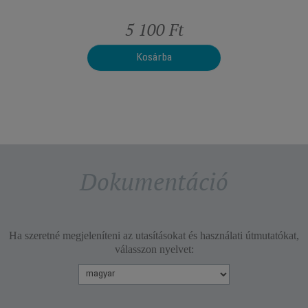
t
5 100 Ft
Kosárba
Dokumentáció
Ha szeretné megjeleníteni az utasításokat és használati útmutatókat,
válasszon nyelvet: