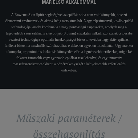
MÁR ELSŐ ALKALOMMAL
A Rowenta Skin Spirit segítségével az epilálás soha nem volt könnyebb, hosszú
élettartamú eredmények és akár 4 hétig tartó sima bőr. Nagy teljesítményű, kiváló epiláló
technológiája, amely kombinálja a nagy pontosságú csipeszeket, amelyek még a
legrövidebb szőrszálakat is eltávolítják (0,5 mm) elszakítás nélkül, szőrszálak csipeszbe
vezetési technológiája optimális hatékonyságot biztosít, továbbá nagy aktív epilálási
felületet biztosít a maximális szőreltávolítás érdekében egyetlen mozdulattal. Ugyanakkor
a kompakt, ergonómikus kialakítás könnyedén eléri a legnehezebb területeket, míg a két
fokozat finomabb vagy gyorsabb epilálást tesz lehetővé, és egy innovatív
masszázsrendszer csökkenti a bőr érzékenységét a kényelmesebb szőrtelenítés
érdekében.
Műszaki paraméterek /
összehasonlítás