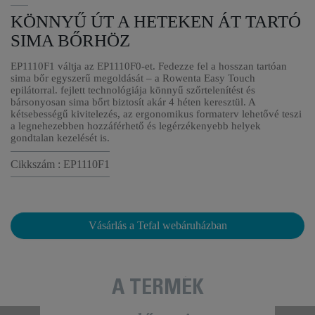
KÖNNYŰ ÚT A HETEKEN ÁT TARTÓ
SIMA BŐRHÖZ
EP1110F1 váltja az EP1110F0-et. Fedezze fel a hosszan tartóan
sima bőr egyszerű megoldását – a Rowenta Easy Touch
epilátorral. fejlett technológiája könnyű szőrtelenítést és
bársonyosan sima bőrt biztosít akár 4 héten keresztül. A
kétsebességű kivitelezés, az ergonomikus formaterv lehetővé teszi
a legnehezebben hozzáférhető és legérzékenyebb helyek
gondtalan kezelését is.
Cikkszám : EP1110F1
Vásárlás a Tefal webáruházban
A TERMÉK