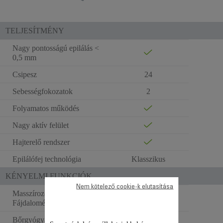
TELJESÍTMÉNY
Nagy pontosságú epilálás <
0,5 mm
Csipesz
24
Sebességfokozatok
2
Folyamatos működés
Nagy aktív felület
Hajterelő rendszer
Epilálófej technológia
Klasszikus
KÉNYELMI FUNKCIÓK
Nem kötelező cookie-k elutasítása
Masszírozó gömbök /
Fájdalomérzet-csökkentés
Bőrgyógyászok által tesztelt