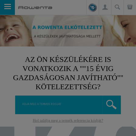
AZ ÖN KÉSZÜLÉKÉRE IS
VONATKOZIK A ""15 ÉVIG
GAZDASÁGOSAN JAVÍTHATÓ""
KÖTELEZETTSÉG?
Hol találja meg a termék referencia kódját?