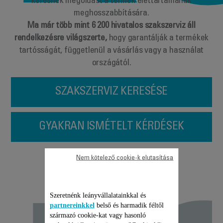
keresnek megoldást a termék élettartamának
meghosszabbítására.
Ma már több mint 6 200 hivatalos szakszerviz áll
rendelkezésre világszerte,
hogy garantálják a termékek
tartósságát, függetlenül a vásárlás vagy a használat
országától.
SZAKSZERVIZ KERESÉSE
GYAKRAN ISMÉTELT KÉRDÉSEK
Javítás,
Nem kötelező cookie-k elutasítása
Szeretnénk leányvállalatainkkal és
partnereinkkel
belső és harmadik féltől
származó cookie-kat vagy hasonló