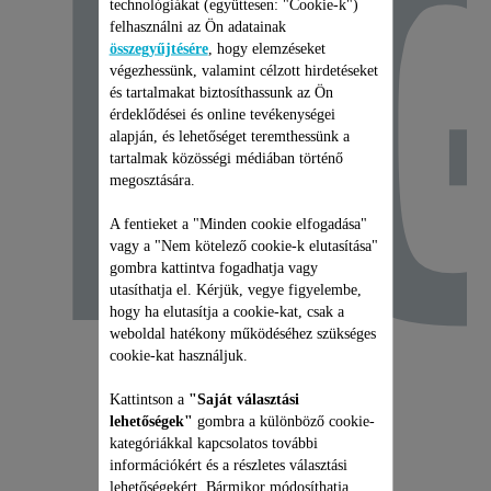
E
technológiákat (együttesen: "Cookie-k")
felhasználni az Ön adatainak
összegyűjtésére
, hogy elemzéseket
végezhessünk, valamint célzott hirdetéseket
és tartalmakat biztosíthassunk az Ön
érdeklődései és online tevékenységei
alapján, és lehetőséget teremthessünk a
tartalmak közösségi médiában történő
megosztására.
A fentieket a "Minden cookie elfogadása"
vagy a "Nem kötelező cookie-k elutasítása"
gombra kattintva fogadhatja vagy
utasíthatja el. Kérjük, vegye figyelembe,
hogy ha elutasítja a cookie-kat, csak a
weboldal hatékony működéséhez szükséges
cookie-kat használjuk.
Kattintson a
"Saját választási
lehetőségek"
gombra a különböző cookie-
kategóriákkal kapcsolatos további
információkért és a részletes választási
lehetőségekért. Bármikor módosíthatja