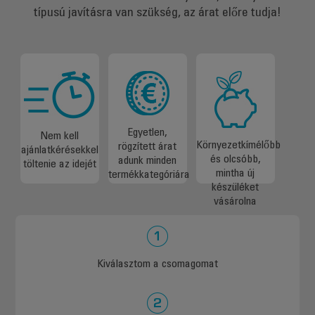
típusú javításra van szükség, az árat előre tudja!
Egyetlen,
Nem kell
Környezetkímélőbb
rögzített árat
ajánlatkérésekkel
és olcsóbb,
adunk minden
töltenie az idejét
mintha új
termékkategóriára
készüléket
vásárolna
Kiválasztom a csomagomat