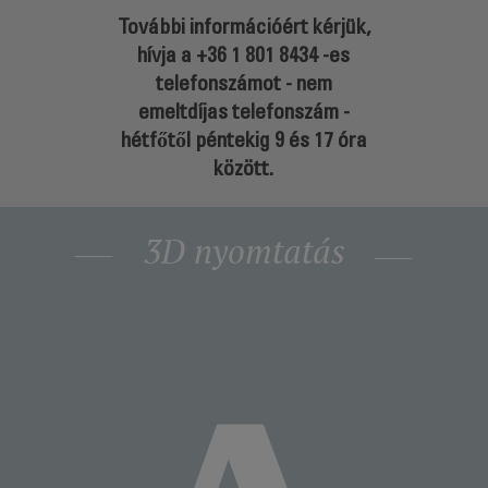
További információért kérjük,
hívja a
+36 1 801 8434
-es
telefonszámot - nem
emeltdíjas telefonszám -
hétfőtől péntekig 9 és 17 óra
között.
3D nyomtatás