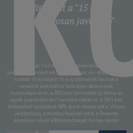
K
Mit jelent a "15 évig
gazdaságosan javítható"
2022. január 1-től a Rowenta növeli készülékeinek
javíthatósága iránti elkötelezettségét, és vállalja, hogy a
korábbi 10 év helyett 15 évig elérhetőek lesznek a
termékek javításához szükséges alkatrészek,
tisztességes áron, a 2022-ben bevezetett új, illetve az
egyéb gyártásban lévő termékei esetén is. A 2021-ben
értékesített készülékek 96%-ára érvényes volt a 10 éves
javíthatóság, a mostani lépéssel tehát a Rowenta
jelentősen növeli elkötelezettségét Európa-szerte.