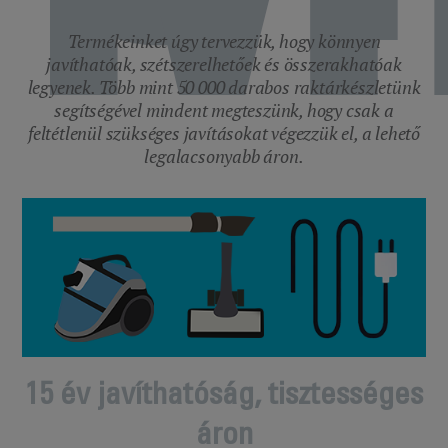
Termékeinket úgy tervezzük, hogy könnyen
javíthatóak, szétszerelhetőek és összerakhatóak
legyenek. Több mint 50 000 darabos raktárkészletünk
segítségével mindent megteszünk, hogy csak a
feltétlenül szükséges javításokat végezzük el, a lehető
legalacsonyabb áron.
15 év javíthatóság, tisztességes
áron