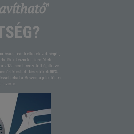
avítható"
TSÉG?
hatósága iránti elkötelezettségét,
elérhetőek lesznek a termékek
a 2022-ben bevezetett új, illetve
ben értékesített készülékek 96%-
péssel tehát a Rowenta jelentősen
a-szerte.