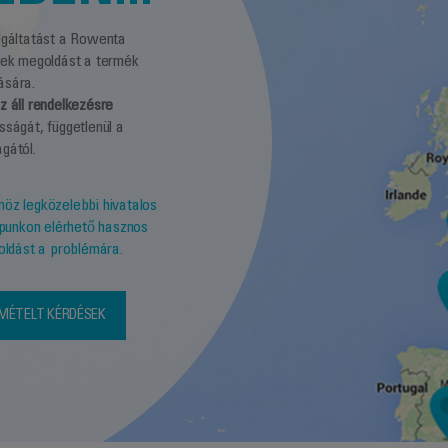
olgáltatást a Rowenta
snek megoldást a termék
ására.
z áll rendelkezésre
sságát, függetlenül a
gától.
öz legközelebbi hivatalos
lapunkon elérhető hasznos
goldást a problémára.
MÉTELT KÉRDÉSEK