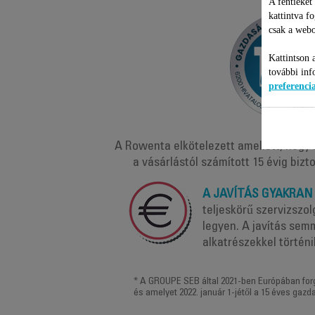
A fentieket
kattintva f
csak a webo
Kattintson 
további inf
preferenc
A Rowenta elkötelezett amellett, hogy
a vásárlástól számított 15 évig bizt
A JAVÍTÁS GYAKRAN 
teljeskörű szervizszo
legyen. A javítás sem
alkatrészekkel történi
* A GROUPE SEB által 2021-ben Európában forg
és amelyet 2022. január 1-jétől a 15 éves gazd