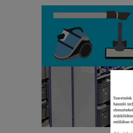
Szeretnénk 
hasonló tec
elemzéseket
érdeklődése
médiában tö