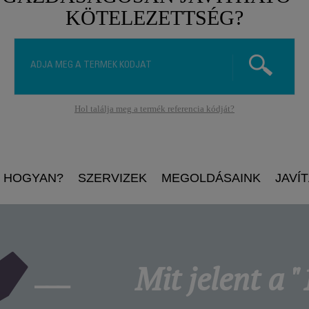
KÖTELEZETTSÉG?
Hol találja meg a termék referencia kódját?
HOGYAN?
SZERVIZEK
MEGOLDÁSAINK
JAVÍ
Mit jelent a "