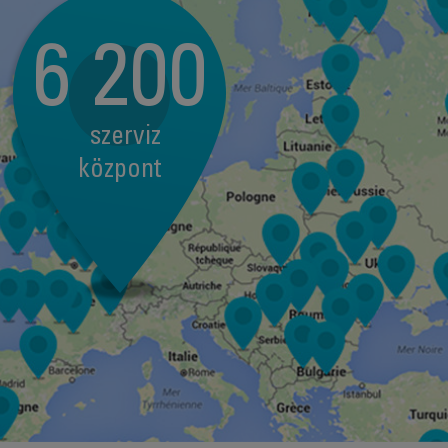
6 200
szerviz
központ