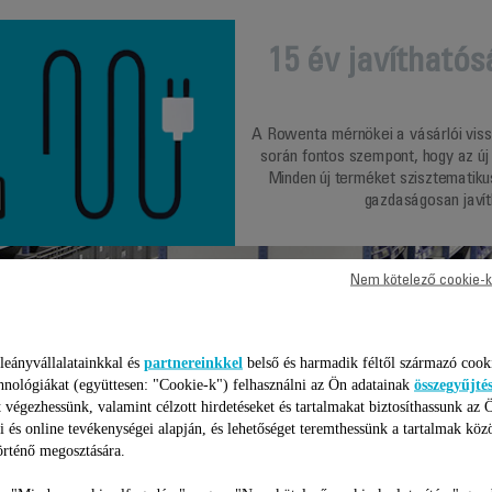
15 év javíthatós
A Rowenta mérnökei a vásárlói vissz
során fontos szempont, hogy az új
Minden új terméket szisztematiku
gazdaságosan javít
Nem kötelező cookie-k
leányvállalatainkkal és
partnereinkkel
belső és harmadik féltől származó cook
hnológiákat (együttesen: "Cookie-k") felhasználni az Ön adatainak
összegyűjté
 végezhessünk, valamint célzott hirdetéseket és tartalmakat biztosíthassunk az 
i és online tevékenységei alapján, és lehetőséget teremthessünk a tartalmak köz
rténő megosztására.