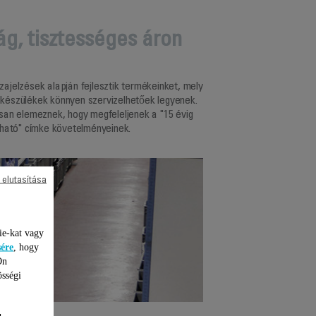
ág, tisztességes áron
ajelzések alapján fejlesztik termékeinket, mely
 készülékek könnyen szervizelhetőek legyenek.
san elemeznek, hogy megfeleljenek a "15 évig
ható" címke követelményeinek.
 elutasítása
ie-kat vagy
sére
, hogy
Ön
össégi