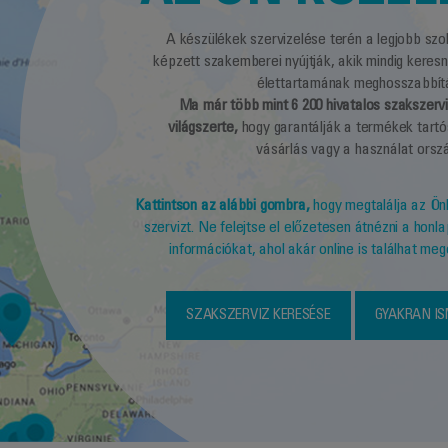
A készülékek szervizelése terén a legjobb sz
képzett szakemberei nyújtják, akik mindig kere
élettartamának meghosszabbít
Ma már több mint 6 200 hivatalos szakszervi
világszerte,
hogy garantálják a termékek tartó
vásárlás vagy a használat orszá
Kattintson az alábbi gombra,
hogy megtalálja az Önh
szervizt. Ne felejtse el előzetesen átnézni a hon
információkat, ahol akár online is találhat me
SZAKSZERVIZ KERESÉSE
GYAKRAN IS